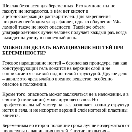
Шеллак безопасен для беременных. Его компоненты не
пахнут, не испаряются, в нём нет кислот и
ацетоносодержащих растворителей. Для закрепления
покрытия необходим ультрафиолет, однако облучение УФ-
лампой также не несёт опасности. Такой же объем
ультрафиолетовых лучей человек получает каждый раз, когда
выходит на улицу в солнечный день.
МОЖНО ЛИ ДЕЛАТЬ НАРАЩИВАНИЕ НОГТЕЙ ПРИ
БЕРЕМЕННОСТИ?
Гелевое наращивание ногтей – безопасная процедура, так как
конструирующий гель ложится на верхний слой и не
соприкасается с живой подногтевой структурой. Другое дело
– акрил: это чрезвычайно вредное вещество, особенно
опасное в положении.
Кроме того, опасность может заключаться не в наложении, а в
снятии (спиливании) моделирующего слоя. Но
профессиональный мастер на глаз различает разницу структур
ногтя и геля, и не испортит верхний слой ногтевой пластины
клиента.
Беременным во второй половине срока лучше воздержаться от
процедуры наращивания ногтей. Снятие покрытия –