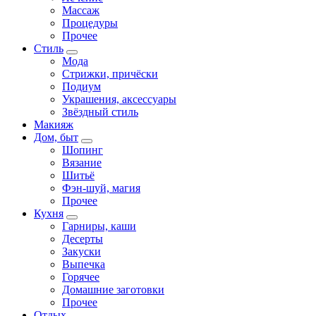
Массаж
Процедуры
Прочее
Стиль
Мода
Стрижки, причёски
Подиум
Украшения, аксессуары
Звёздный стиль
Макияж
Дом, быт
Шопинг
Вязание
Шитьё
Фэн-шуй, магия
Прочее
Кухня
Гарниры, каши
Десерты
Закуски
Выпечка
Горячее
Домашние заготовки
Прочее
Отдых