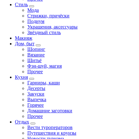
Стиль
Мода
Стрижки, причёски
Подиум
Украшения, аксессуары
Звёздный стиль
Макияж
Дом, быт
Шопинг
Вязание
Шитьё
Фэн-шуй, магия
Прочее
Кухня
Гарниры, каши
Десерты
Закуски
Выпечка
Горячее
Домашние заготовки
Прочее
Отдых
Вести туроператоров
Путешествия и круизы
Новости туризма