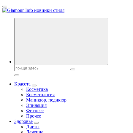
Перейти
к
содержанию
Секреты молодости, красоты и долголетия. Гламурный журнал
Всё для женщин
Поиск:
Красота
Косметика
Косметология
Маникюр, педикюр
Эпиляция
Фитнесс
Прочее
Здоровье
Диеты
Лечение