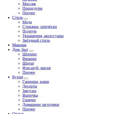
Массаж
Процедуры
Прочее
Стиль
Мода
Стрижки, причёски
Подиум
Украшения, аксессуары
Звёздный стиль
Макияж
Дом, быт
Шопинг
Вязание
Шитьё
Фэн-шуй, магия
Прочее
Кухня
Гарниры, каши
Десерты
Закуски
Выпечка
Горячее
Домашние заготовки
Прочее
Отдых