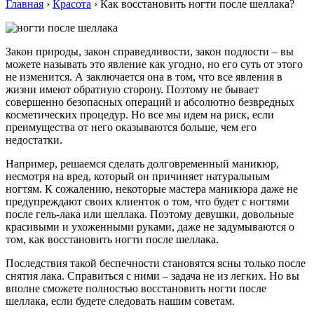
Главная
›
Красота
›
Как восстановить ногти после шеллака?
Закон природы, закон справедливости, закон подлости – вы
можете называть это явление как угодно, но его суть от этого
не изменится. А заключается она в том, что все явления в
жизни имеют обратную сторону. Поэтому не бывает
совершенно безопасных операций и абсолютно безвредных
косметических процедур. Но все мы идем на риск, если
преимущества от него оказываются больше, чем его
недостатки.
Например, решаемся сделать долговременный маникюр,
несмотря на вред, который он причиняет натуральным
ногтям. К сожалению, некоторые мастера маникюра даже не
предупреждают своих клиенток о том, что будет с ногтями
после гель-лака или шеллака. Поэтому девушки, довольные
красивыми и ухоженными руками, даже не задумываются о
том, как восстановить ногти после шеллака.
Последствия такой беспечности становятся ясны только после
снятия лака. Справиться с ними – задача не из легких. Но вы
вполне сможете полностью восстановить ногти после
шеллака, если будете следовать нашим советам.