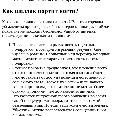
Как шеллак портит ногти?
Каково же влияние шеллака на ногти? Вопреки горячим
убеждениям производителей и мастеров маникюра, стойкое
покрытие не проходит бесследно. Ущерб от шеллака
происходит по нескольким причинам:
Перед нанесением покрытия ноготь тщательно
полируется, чтобы долгоиграющий результат был
идеально ровным. Неопытный или чересчур усердный
мастер может перестараться и истончить ноготь
полировкой.
Стойкое покрытие предполагает, что в течение всего
отведенного ему времени ногтевая пластина будет
плотно закрыта от доступа воздуха и естественного
солнечного света. Поскольку ногти – часть вашего
живого организма, такое заточение делает их более
сухими и тонкими, чем до нанесения шеллака.
Что касается ультрафиолетового облучения во время
самой процедура маникюра, то это как раз самый
безвредный этап. Но если ваша кожа чувствительна к
УФ-лучам, можно воспользоваться солнцезащитным
кремом для рук.