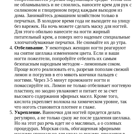
не обламывались и не слоились, наносите крем для рук с
силиконом и глицерином перед каждым выходом из
дома. Занимайтесь домашним хозяйством только в
перчатках. В холодное время года не выходите на улицу
без варежек. На ночь можете сделать маску для ногтей.
Для этого обильно нанесите на ногти жирный
питательный крем, а поверх него наденьте специальные
хлопчатобумажные перчатки. Не снимайте их до утра.
Отбеливание
. У некоторых женщин ногти реагируют
на снятие шеллака изменением цвета. Если и ваши
ногти пожелтели, попробуйте отбелить их самым
безопасным народным методом – лимонным соком.
Проще всего реализовать его, разрезав пополам свежий
лимон и погрузив в его мякоть кончики пальцев с
ногтями. Через 3-5 минут промокните ногти и
помассируйте их. Лимон не только отбеливает ногтевую
пластину, но заодно увлажняет и питает ее за счет
высокого содержания эфирных масел. Кроме того,
кислота укрепляет волокна на химическом уровне, так
что ноготь становится плотнее и глаже.
Укрепление.
Ванночки для ногтей придется делать
регулярно, а не только сразу же после удаления шеллака.
Но на этот раз речь идет не о масляных, а о солевых
процедурах. Морская соль, обогащенная эфирными
маслами специально для ухода за руками, продается в