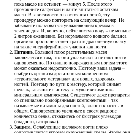
пока масло не остынет, — минут 5. После этого
промокните салфеткой и дайте впитаться остаткам
масла. В зависимости от состояния ногтей, эту
процедуру можно повторить на следующий вечер. Не
забывайте пользоваться увлажняющим кремом в
течение дня. И, конечно, пейте чистую воду – не меньше
2 литров ежедневно. Без нормального водного баланса
организм просто не станет тратить драгоценную влагу
на такие «периферийные» участки как ногти.
Питание.
Большой плюс растительных масел
заключается в том, что они увлажняют и питают ногти
одновременно. Но сильно поврежденным ногтям этого
может оказаться недостаточно. Поэтому ваша задача –
снабдить организм достаточным количеством
«строительного материала» для новых, здоровых
ногтей. Поэтому по пути к мастеру, который снимет
шеллак, загляните в аптеку за мультивитаминно-
минеральным комплексом. Существуют даже препараты
со специально подобранными компонентами – так
называемые витамины для ногтей, волос и красоты в
общем. Одновременно увеличьте в своем рационе
количество белка, откажитесь от быстрых углеводов
(сладости, газировка).
Защита.
Ослабленные шеллаком ногти плохо
сопротивляются угрозам окружающей среды. Чтобы они