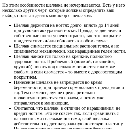
Но этим особенности шеллака не исчерпываются. Есть у него
несколько других черт, которые должны определить ваш
выбор, стоит ли делать маникюр с шеллаком:
Шеллак держится на ногтях долго, вплоть до 14 дней
при условии аккуратной носки. Правда, за две недели
собственные ногти успеют отрасти, так что покрытие
придется снять и/или обновить в любом случае.
Шеллак снимается специальным растворителем, а не
спиливается механически, как наращенные гелем ногти.
Шеллак наносится только на крепкие, полностью
здоровые ногти. Проблемный (ломкий, слоящийся,
хрупкий) ноготь под шеллаком останется таким же
слабым, а если сломается – то вместе с дорогостоящим
покрытием.
Нанесение шеллака не запрещается во время
беременности, при приеме гормональных препаратов и
т.д. Тем не менее, лучше предварительно
проконсультироваться св врачом, а потом уже
отправляться к маникюрше.
Считается, что шеллак, в отличие от наращивания, не
вредит ногтям. Это не совсем так. Если сравнивать с
наращенными гелевыми ногтями, слой шеллака
действительно щадит натуральную ногтевую пластину.
Но его применение все же не проходит бесследно.