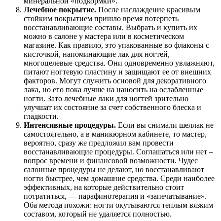
минеральной «подкормки».
Лечебное покрытие.
После наслаждение красивым
стойким покрытием пришло время потерпеть
восстанавливающие составы. Выбрать и купить их
можно в салоне у мастера или в косметическом
магазине. Как правило, это упакованные во флаконы с
кисточкой, напоминающие лак для ногтей,
многоцелевые средства. Они одновременно увлажняют,
питают ногтевую пластину и защищают ее от внешних
факторов. Могут служить основой для декоративного
лака, но его пока лучше на наносить на ослабленные
ногти. Зато лечебные лаки для ногтей зрительно
улучшат их состояние за счет собственного блеска и
гладкости.
Интенсивные процедуры.
Если вы снимали шеллак не
самостоятельно, а в маникюрном кабинете, то мастер,
вероятно, сразу же предложил вам провести
восстанавливающие процедуры. Соглашаться или нет –
вопрос времени и финансовой возможности. Чудес
салонные процедуры не делают, но восстанавливают
ногти быстрее, чем домашние средства. Среди наиболее
эффективных, на которые действительно стоит
потратиться, — парафинотерапия и «запечатывание».
Оба метода похожи: ногти окутываются теплым вязким
составом, который не удаляется полностью.