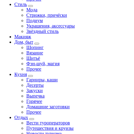
Стиль
Мода
Стрижки, причёски
Подиум
Украшения, аксессуары
Звёздный стиль
Макияж
Дом, быт
Шопинг
Вязание
Шитьё
Фэн-шуй, магия
Прочее
Кухня
Гарниры, каши
Десерты
Закуски
Выпечка
Горячее
Домашние заготовки
Прочее
Отдых
Вести туроператоров
Путешествия и круизы
Новости туризма