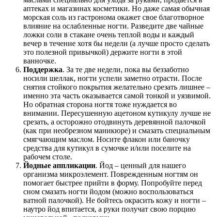
аптеках и магазинах косметики. Но даже самая обычная
морская соль из гастронома окажет свое благотворное
влияние на ослабленные ногти. Разведите две чайные
ложки соли в стакане очень теплой воды и каждый
вечер в течение хотя бы недели (а лучше просто сделать
это полезной привычкой) держите ногти в этой
ванночке.
Поддержка
. За те две недели, пока вы беззаботно
носили шеллак, ногти успели заметно отрасти. После
снятия стойкого покрытия желательно срезать лишнее –
именно эта часть оказывается самой тонкой и уязвимой.
Но обратная сторона ногтя тоже нуждается во
внимании. Пересушенную ацетоном кутикулу лучше не
срезать, а осторожно отодвинуть деревянной палочкой
(как при необрезном маникюре) и смазать специальным
смягчающим маслом. Носите флакон или баночку
средства для кутикул в сумочке и/или поселите на
рабочем столе.
Йодные аппликации
. Йод – ценный для нашего
организма микроэлемент. Поврежденным ногтям он
помогает быстрее прийти в форму. Попробуйте перед
сном смазать ногти йодом (можно воспользоваться
ватной палочкой). Не бойтесь окрасить кожу и ногти –
наутро йод впитается, а руки получат свою порцию