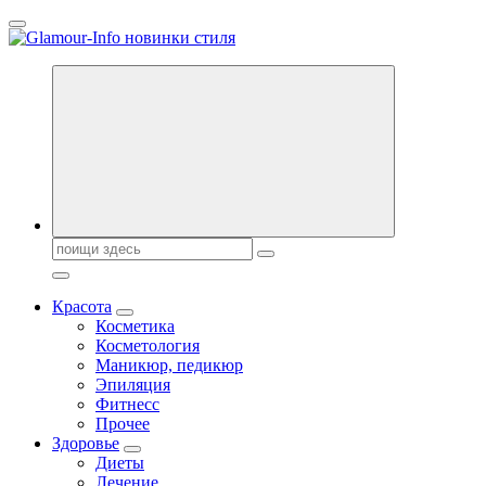
Перейти
к
содержанию
Секреты молодости, красоты и долголетия. Гламурный журнал
Всё для женщин
Поиск:
Красота
Косметика
Косметология
Маникюр, педикюр
Эпиляция
Фитнесс
Прочее
Здоровье
Диеты
Лечение