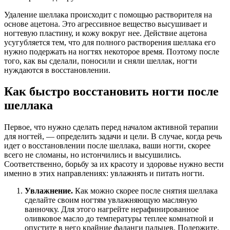
Удаление шеллака происходит с помощью растворителя на
основе ацетона. Это агрессивное вещество высушивает и
ногтевую пластину, и кожу вокруг нее. Действие ацетона
усугубляется тем, что для полного растворения шеллака его
нужно подержать на ногтях некоторое время. Поэтому после
того, как вы сделали, поносили и сняли шеллак, ногти
нуждаются в восстановлении.
Как быстро восстановить ногти после
шеллака
Первое, что нужно сделать перед началом активной терапии
для ногтей, — определить задачи и цели. В случае, когда речь
идет о восстановлении после шеллака, ваши ногти, скорее
всего не сломаны, но истончились и высушились.
Соответственно, борьбу за их красоту и здоровье нужно вести
именно в этих направлениях: увлажнять и питать ногти.
Увлажнение.
Как можно скорее после снятия шеллака
сделайте своим ногтям увлажняющую масляную
ванночку. Для этого нагрейте нерафинированное
оливковое масло до температуры теплее комнатной и
опустите в него крайние фаланги пальцев. Подержите,