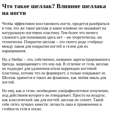
Что такое шеллак? Влияние шеллака
на ногти
Чтобы эффективно восстановить ногти, придется разобраться
в том, что же такое шеллак и какое влияние он оказывает на
натуральную ногтевую пластину. Тем более что ничего
сложного для понимания здесь нет – ни теоретически, ни
технически. Покрытие шеллак – это своего рода «гибрид»
между лаком для покрытия ногтей и гелем для их
наращивания.
Ну, а Shellac – это, собственно, название зарегистрированного
бренда, защищающего это ноу-хау. В отличие от геля, шеллак
не подходит для удлинения и/или коррекции ногтевой
пластины, потому что не формирует, а только покрывает ее.
Шеллак хранится в таких же флаконах, как любая эмаль для
ногтей.
Но ему, как и гелю, необходимо ультрафиолетовое излучение,
под действием которого он отвердевает. Просто на воздухе,
как классический лак для ногтей, шеллак не сохнет. Такой
себе ситез лучших качеств: легкость лака в применении и
стойкость геля в носке.