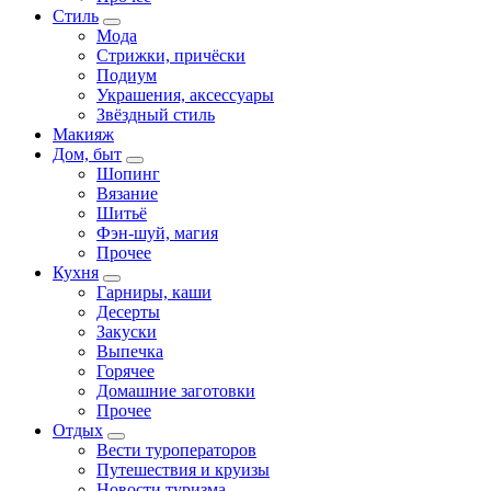
Стиль
Мода
Стрижки, причёски
Подиум
Украшения, аксессуары
Звёздный стиль
Макияж
Дом, быт
Шопинг
Вязание
Шитьё
Фэн-шуй, магия
Прочее
Кухня
Гарниры, каши
Десерты
Закуски
Выпечка
Горячее
Домашние заготовки
Прочее
Отдых
Вести туроператоров
Путешествия и круизы
Новости туризма