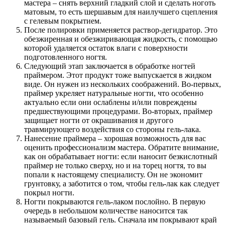
мастера – снять верхний гладкий слой и сделать ноготь
матовым, то есть шершавым для наилучшего сцепления
с гелевым покрытием.
После полировки применяется раствор-дегидратор. Это
обезжиренная и обезжиривающая жидкость, с помощью
которой удаляется остаток влаги с поверхности
подготовленного ногтя.
Следующий этап заключается в обработке ногтей
праймером. Этот продукт тоже выпускается в жидком
виде. Он нужен из нескольких соображений. Во-первых,
праймер укреляет натуральные ногти, что особенно
актуально если они ослаблены и/или повреждены
предшествующими процедурами. Во-вторых, праймер
защищает ногти от окрашивания и другого
травмирующего воздействия со стороны гель-лака.
Нанесение праймера – хорошая возможность для вас
оценить профессионализм мастера. Обратите внимание,
как он обрабатывает ногти: если наносит безкислотный
праймер не только сверху, но и на торец ногтя, то вы
попали к настоящему специалисту. Он не экономит
грунтовку, а заботится о том, чтобы гель-лак как следует
покрыл ногти.
Ногти покрываются гель-лаком послойно. В первую
очередь в небольшом количестве наносится так
называемый базовый гель. Сначала им покрывают край