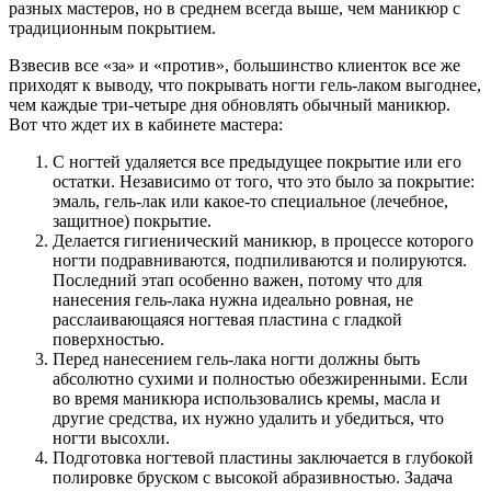
разных мастеров, но в среднем всегда выше, чем маникюр с
традиционным покрытием.
Взвесив все «за» и «против», большинство клиенток все же
приходят к выводу, что покрывать ногти гель-лаком выгоднее,
чем каждые три-четыре дня обновлять обычный маникюр.
Вот что ждет их в кабинете мастера:
С ногтей удаляется все предыдущее покрытие или его
остатки. Независимо от того, что это было за покрытие:
эмаль, гель-лак или какое-то специальное (лечебное,
защитное) покрытие.
Делается гигиенический маникюр, в процессе которого
ногти подравниваются, подпиливаются и полируются.
Последний этап особенно важен, потому что для
нанесения гель-лака нужна идеально ровная, не
расслаивающаяся ногтевая пластина с гладкой
поверхностью.
Перед нанесением гель-лака ногти должны быть
абсолютно сухими и полностью обезжиренными. Если
во время маникюра использовались кремы, масла и
другие средства, их нужно удалить и убедиться, что
ногти высохли.
Подготовка ногтевой пластины заключается в глубокой
полировке бруском с высокой абразивностью. Задача