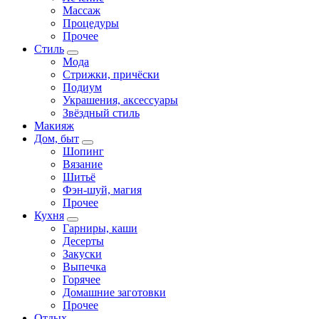
Массаж
Процедуры
Прочее
Стиль
Мода
Стрижки, причёски
Подиум
Украшения, аксессуары
Звёздный стиль
Макияж
Дом, быт
Шопинг
Вязание
Шитьё
Фэн-шуй, магия
Прочее
Кухня
Гарниры, каши
Десерты
Закуски
Выпечка
Горячее
Домашние заготовки
Прочее
Отдых