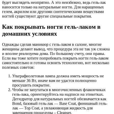
будет выглядеть неопрятно. А это неизбежно, ведь гель-лак
наносится только на натуральные ногти. Для наращенных
гелем, акрилом или другими синтетическими веществами
ногтей существуют другие специальные покрытия.
Как покрывать ногти гель-лаком в
домашних условиях
Однажды сделав маникюр с гель-лаком в салоне, многие
женщины делают вывод, что процедура эта не так уж сложна
и вполне реализуема дома. По большому счету, они правы.
Если вы тоже хотите попробовать покрыть ногти гель-лаком
самостоятельно и готовы освоить технологию, вот несколько
полезных советов:
Ультрафиолетовая лампа должна иметь мощность не
меньше 36 Вт, иначе вам не удастся полноценно
просушить покрытие.
Чтобы не запутаться в многочисленных флакончиках
гель-лака, ориентируйтесь на надписи на этикетках.
Дегидратор для натуральных ногтей обозначается как
Bond, базовый гель-лак — Base Coat, финишный гель-
лак — Top Coat, а увлажняющая жидкость для
завершения процедуры – Cleanser.