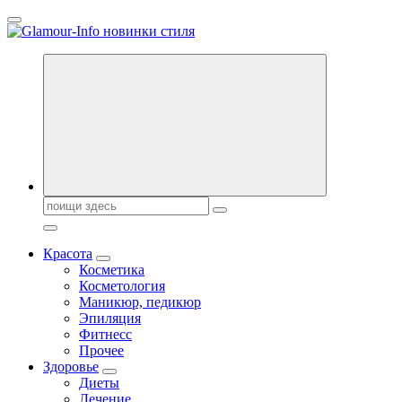
Перейти
к
содержанию
Секреты молодости, красоты и долголетия. Гламурный журнал
Всё для женщин
Поиск:
Красота
Косметика
Косметология
Маникюр, педикюр
Эпиляция
Фитнесс
Прочее
Здоровье
Диеты
Лечение