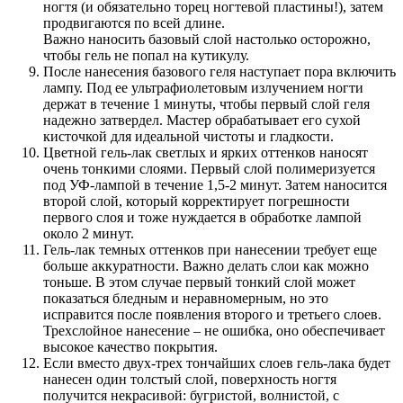
ногтя (и обязательно торец ногтевой пластины!), затем
продвигаются по всей длине.
Важно наносить базовый слой настолько осторожно,
чтобы гель не попал на кутикулу.
После нанесения базового геля наступает пора включить
лампу. Под ее ультрафиолетовым излучением ногти
держат в течение 1 минуты, чтобы первый слой геля
надежно затвердел. Мастер обрабатывает его сухой
кисточкой для идеальной чистоты и гладкости.
Цветной гель-лак светлых и ярких оттенков наносят
очень тонкими слоями. Первый слой полимеризуется
под УФ-лампой в течение 1,5-2 минут. Затем наносится
второй слой, который корректирует погрешности
первого слоя и тоже нуждается в обработке лампой
около 2 минут.
Гель-лак темных оттенков при нанесении требует еще
больше аккуратности. Важно делать слои как можно
тоньше. В этом случае первый тонкий слой может
показаться бледным и неравномерным, но это
исправится после появления второго и третьего слоев.
Трехслойное нанесение – не ошибка, оно обеспечивает
высокое качество покрытия.
Если вместо двух-трех тончайших слоев гель-лака будет
нанесен один толстый слой, поверхность ногтя
получится некрасивой: бугристой, волнистой, с