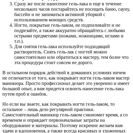
Сразу же после нанесение гель-лака и еще в течение
нескольких часов постарайтесь не посещать баню, сауну,
бассейн и не заниматься активной уборкой с
использованием моющих средств.
Ногти, покрытые гель-лаком, не подпиливайте и не
подрезайте, а также аккуратно обращайтесь с любыми
острыми предметами (ножами, ножницами, иглами и
т.п.).
Для снятия гель-лака используйте подходящий
растворитель. Снять гель-лак с ногтей можно
самостоятельно или обратиться к мастеру, тем более что
эта процедура стоит совсем не дорого.
В остальном порядок действий в домашних условиях ничем
не отличается от того, как покрывает ногти гель-лаком мастер
маникюра. Просто профессионал делает это уверенно и имеет
большой опыт, а вам придется освоить нанесение гель-лака
путем проб и ошибок.
Но если вы знаете, как покрывать ногти гель-лаком, то
остальное – лишь дело регулярной практики.
Самостоятельный маникюр гель-лаком сэкономит время, а со
временем и оправдает первоначальные затраты на
оборудование и материалы. Поэтому искренне желаем вам
удачи и вдохновения, а также всегда красивых и ухоженных