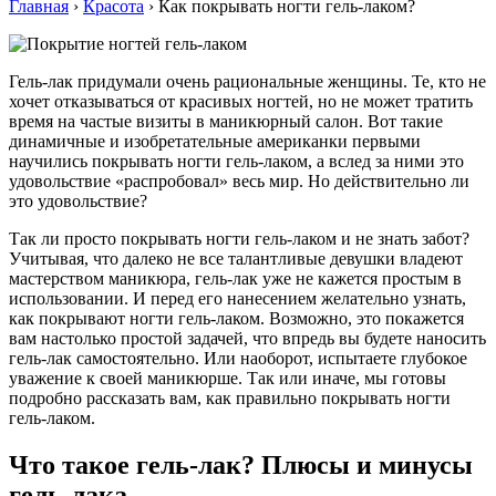
Главная
›
Красота
›
Как покрывать ногти гель-лаком?
Гель-лак придумали очень рациональные женщины. Те, кто не
хочет отказываться от красивых ногтей, но не может тратить
время на частые визиты в маникюрный салон. Вот такие
динамичные и изобретательные американки первыми
научились покрывать ногти гель-лаком, а вслед за ними это
удовольствие «распробовал» весь мир. Но действительно ли
это удовольствие?
Так ли просто покрывать ногти гель-лаком и не знать забот?
Учитывая, что далеко не все талантливые девушки владеют
мастерством маникюра, гель-лак уже не кажется простым в
использовании. И перед его нанесением желательно узнать,
как покрывают ногти гель-лаком. Возможно, это покажется
вам настолько простой задачей, что впредь вы будете наносить
гель-лак самостоятельно. Или наоборот, испытаете глубокое
уважение к своей маникюрше. Так или иначе, мы готовы
подробно рассказать вам, как правильно покрывать ногти
гель-лаком.
Что такое гель-лак? Плюсы и минусы
гель-лака