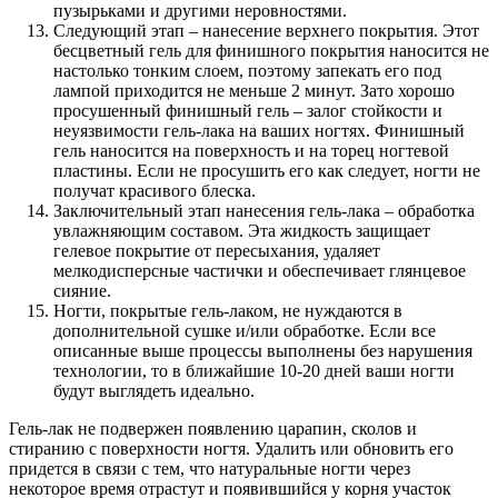
пузырьками и другими неровностями.
Следующий этап – нанесение верхнего покрытия. Этот
бесцветный гель для финишного покрытия наносится не
настолько тонким слоем, поэтому запекать его под
лампой приходится не меньше 2 минут. Зато хорошо
просушенный финишный гель – залог стойкости и
неуязвимости гель-лака на ваших ногтях. Финишный
гель наносится на поверхность и на торец ногтевой
пластины. Если не просушить его как следует, ногти не
получат красивого блеска.
Заключительный этап нанесения гель-лака – обработка
увлажняющим составом. Эта жидкость защищает
гелевое покрытие от пересыхания, удаляет
мелкодисперсные частички и обеспечивает глянцевое
сияние.
Ногти, покрытые гель-лаком, не нуждаются в
дополнительной сушке и/или обработке. Если все
описанные выше процессы выполнены без нарушения
технологии, то в ближайшие 10-20 дней ваши ногти
будут выглядеть идеально.
Гель-лак не подвержен появлению царапин, сколов и
стиранию с поверхности ногтя. Удалить или обновить его
придется в связи с тем, что натуральные ногти через
некоторое время отрастут и появившийся у корня участок