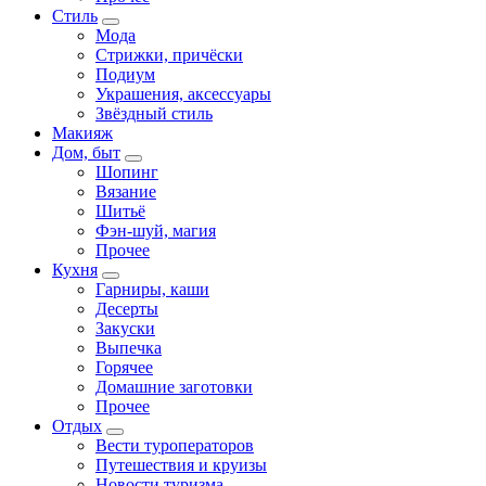
Стиль
Мода
Стрижки, причёски
Подиум
Украшения, аксессуары
Звёздный стиль
Макияж
Дом, быт
Шопинг
Вязание
Шитьё
Фэн-шуй, магия
Прочее
Кухня
Гарниры, каши
Десерты
Закуски
Выпечка
Горячее
Домашние заготовки
Прочее
Отдых
Вести туроператоров
Путешествия и круизы
Новости туризма