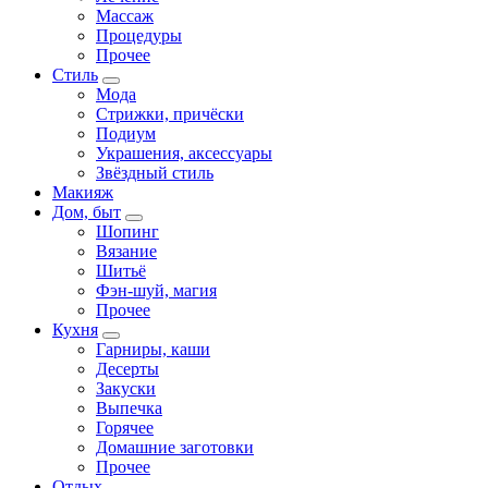
Массаж
Процедуры
Прочее
Стиль
Мода
Стрижки, причёски
Подиум
Украшения, аксессуары
Звёздный стиль
Макияж
Дом, быт
Шопинг
Вязание
Шитьё
Фэн-шуй, магия
Прочее
Кухня
Гарниры, каши
Десерты
Закуски
Выпечка
Горячее
Домашние заготовки
Прочее
Отдых