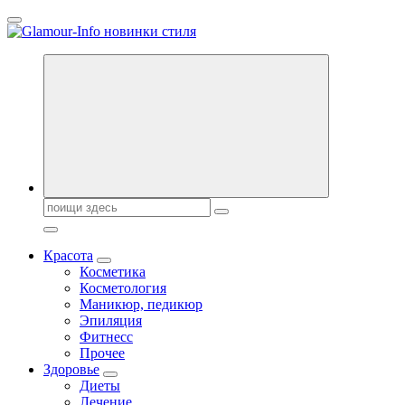
Перейти
к
содержанию
Секреты молодости, красоты и долголетия. Гламурный журнал
Всё для женщин
Поиск:
Красота
Косметика
Косметология
Маникюр, педикюр
Эпиляция
Фитнесс
Прочее
Здоровье
Диеты
Лечение