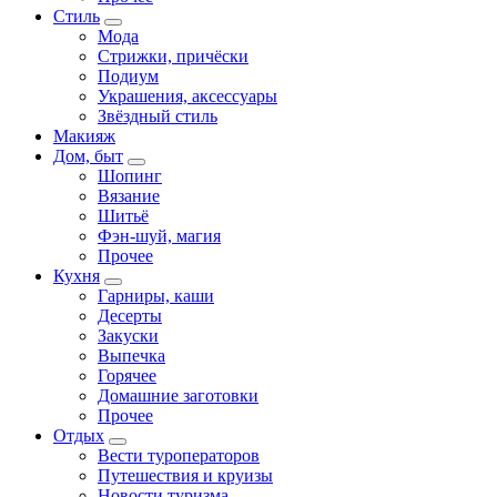
Стиль
Мода
Стрижки, причёски
Подиум
Украшения, аксессуары
Звёздный стиль
Макияж
Дом, быт
Шопинг
Вязание
Шитьё
Фэн-шуй, магия
Прочее
Кухня
Гарниры, каши
Десерты
Закуски
Выпечка
Горячее
Домашние заготовки
Прочее
Отдых
Вести туроператоров
Путешествия и круизы
Новости туризма