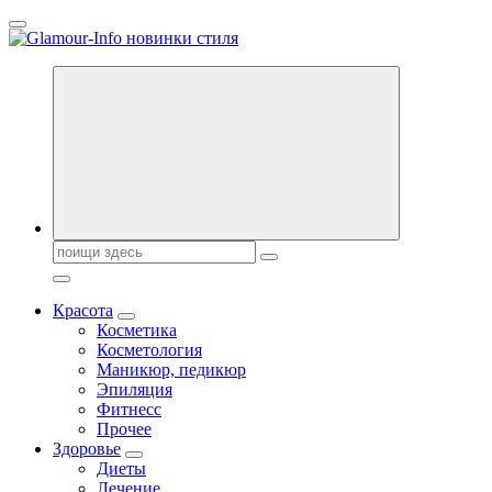
Перейти
к
содержанию
Секреты молодости, красоты и долголетия. Гламурный журнал
Всё для женщин
Поиск:
Красота
Косметика
Косметология
Маникюр, педикюр
Эпиляция
Фитнесс
Прочее
Здоровье
Диеты
Лечение