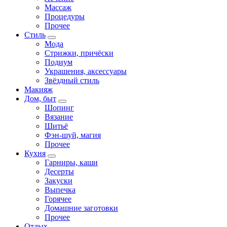
Массаж
Процедуры
Прочее
Стиль
Мода
Стрижки, причёски
Подиум
Украшения, аксессуары
Звёздный стиль
Макияж
Дом, быт
Шопинг
Вязание
Шитьё
Фэн-шуй, магия
Прочее
Кухня
Гарниры, каши
Десерты
Закуски
Выпечка
Горячее
Домашние заготовки
Прочее
Отдых