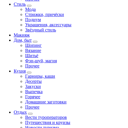
Стиль
Мода
Стрижки, причёски
Подиум
Украшения, аксессуары
Звёздный стиль
Макияж
Дом, быт
Шопинг
Вязание
Шитьё
Фэн-шуй, магия
Прочее
Кухня
Гарниры, каши
Десерты
Закуски
Выпечка
Горячее
Домашние заготовки
Прочее
Отдых
Вести туроператоров
Путешествия и круизы
Новости туризма