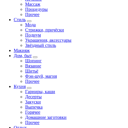
Массаж
Процедуры
Прочее
Стиль
Мода
Стрижки, причёски
Подиум
Украшения, аксессуары
Звёздный стиль
Макияж
Дом, быт
Шопинг
Вязание
Шитьё
Фэн-шуй, магия
Прочее
Кухня
Гарниры, каши
Десерты
Закуски
Выпечка
Горячее
Домашние заготовки
Прочее
Отдых