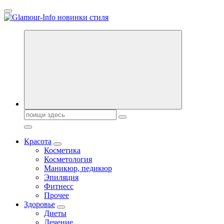
Перейти
к
содержанию
Секреты молодости, красоты и долголетия. Гламурный журнал
Всё для женщин
Поиск:
Красота
Косметика
Косметология
Маникюр, педикюр
Эпиляция
Фитнесс
Прочее
Здоровье
Диеты
Лечение