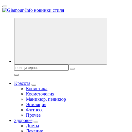
Перейти
к
содержанию
Секреты молодости, красоты и долголетия. Гламурный журнал
Всё для женщин
Поиск:
Красота
Косметика
Косметология
Маникюр, педикюр
Эпиляция
Фитнесс
Прочее
Здоровье
Диеты
Лечение