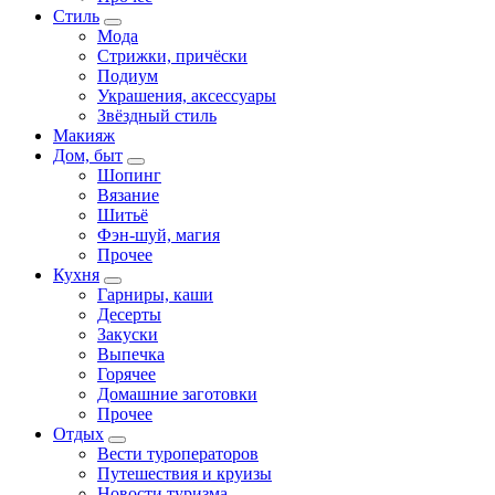
Стиль
Мода
Стрижки, причёски
Подиум
Украшения, аксессуары
Звёздный стиль
Макияж
Дом, быт
Шопинг
Вязание
Шитьё
Фэн-шуй, магия
Прочее
Кухня
Гарниры, каши
Десерты
Закуски
Выпечка
Горячее
Домашние заготовки
Прочее
Отдых
Вести туроператоров
Путешествия и круизы
Новости туризма