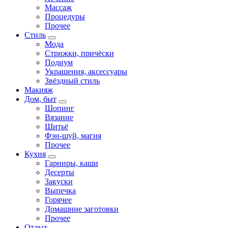
Массаж
Процедуры
Прочее
Стиль
Мода
Стрижки, причёски
Подиум
Украшения, аксессуары
Звёздный стиль
Макияж
Дом, быт
Шопинг
Вязание
Шитьё
Фэн-шуй, магия
Прочее
Кухня
Гарниры, каши
Десерты
Закуски
Выпечка
Горячее
Домашние заготовки
Прочее
Отдых