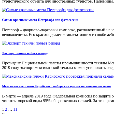
туристического объекта для иностранных туристов. Напомним
Самые красивые места Петергофа для фотосессии
Петергоф – дворцово-парковый комплекс, расположенный на ю
великолепием. Его красота делает комплекс одним из любиме
Экспорт текилы побьет рекорд
Президент Национальной палаты промышленности текилы Мекси
2019 году экспорт мексиканской текилы может установить оч
Мексиканские пляжи Карибского побережья признали самыми чистыми
В марте — апреле 2019 года Федеральная комиссия по защите о
чистоты морской воды 95% общественных пляжей. За это вре
Пагинация
1
2
…
11