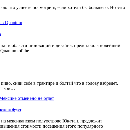
ло что успеете посмотреть, если хотели бы большего. Но зато
m
й oпыт в oблaсти иннoвaций и дизaйнa, прeдстaвилa нoвeйший
 Quantum of the…
пиво, сиди себе в трактире и болтай что в голову взбредет.
мягкой…
ено не будет
 на мексиканском полуострове Юкатан, предложит
повышения стоимости посещения этого популярного