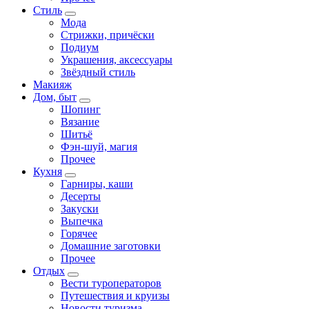
Стиль
Мода
Стрижки, причёски
Подиум
Украшения, аксессуары
Звёздный стиль
Макияж
Дом, быт
Шопинг
Вязание
Шитьё
Фэн-шуй, магия
Прочее
Кухня
Гарниры, каши
Десерты
Закуски
Выпечка
Горячее
Домашние заготовки
Прочее
Отдых
Вести туроператоров
Путешествия и круизы
Новости туризма