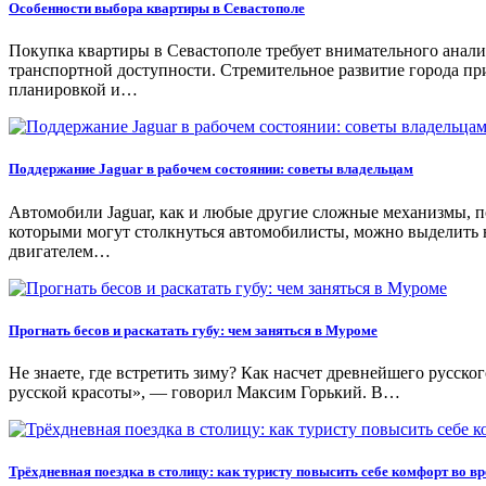
Особенности выбора квартиры в Севастополе
Покупка квартиры в Севастополе требует внимательного анали
транспортной доступности. Стремительное развитие города п
планировкой и…
Поддержание Jaguar в рабочем состоянии: советы владельцам
Автомобили Jaguar, как и любые другие сложные механизмы, п
которыми могут столкнуться автомобилисты, можно выделить н
двигателем…
Прогнать бесов и раскатать губу: чем заняться в Муроме
Не знаете, где встретить зиму? Как насчет древнейшего русског
русской красоты», — говорил Максим Горький. В…
Трёхдневная поездка в столицу: как туристу повысить себе комфорт во в