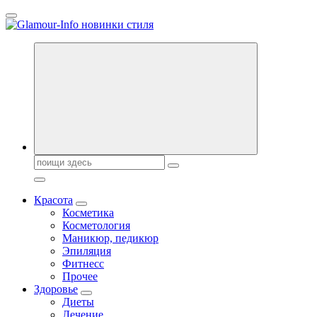
Перейти
к
содержанию
Секреты молодости, красоты и долголетия. Гламурный журнал
Поиск:
Красота
Косметика
Косметология
Маникюр, педикюр
Эпиляция
Фитнесс
Прочее
Здоровье
Диеты
Лечение