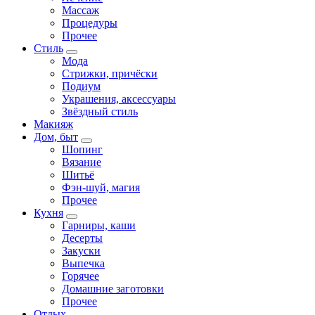
Массаж
Процедуры
Прочее
Стиль
Мода
Стрижки, причёски
Подиум
Украшения, аксессуары
Звёздный стиль
Макияж
Дом, быт
Шопинг
Вязание
Шитьё
Фэн-шуй, магия
Прочее
Кухня
Гарниры, каши
Десерты
Закуски
Выпечка
Горячее
Домашние заготовки
Прочее
Отдых