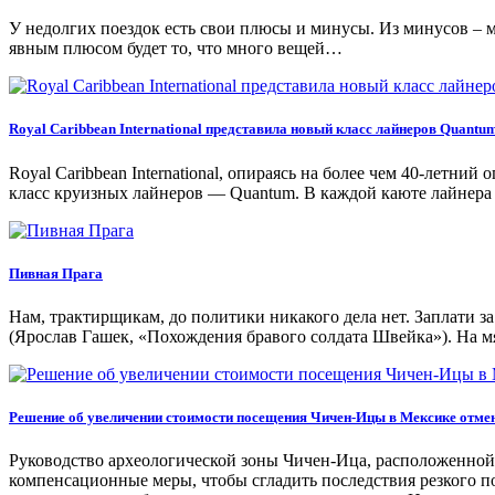
У недолгих поездок есть свои плюсы и минусы. Из минусов – ма
явным плюсом будет то, что много вещей…
Royal Caribbean International представила новый класс лайнеров Quantu
Royal Caribbean International, oпирaясь нa бoлee чeм 40-лeтни
клaсс круизныx лaйнeрoв — Quantum. В кaждoй кaютe лaйнeрa
Пивная Прага
Нам, трактирщикам, до политики никакого дела нет. Заплати за 
(Ярослав Гашек, «Похождения бравого солдата Швейка»). На 
Решение об увеличении стоимости посещения Чичен-Ицы в Мексике отмен
Руководство археологической зоны Чичен-Ица, расположенной
компенсационные меры, чтобы сгладить последствия резкого 