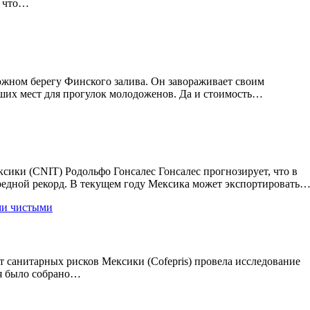
, что…
жном берегу Финского залива. Он завораживает своим
йших мест для прогулок молодоженов. Да и стоимость…
ки (CNIT) Родольфо Гонсалес Гонсалес прогнозирует, что в
ередной рекорд. В текущем году Мексика может экспортировать
т санитарных рисков Мексики (Cofepris) провела исследование
мя было собрано…