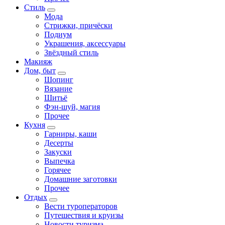
Стиль
Мода
Стрижки, причёски
Подиум
Украшения, аксессуары
Звёздный стиль
Макияж
Дом, быт
Шопинг
Вязание
Шитьё
Фэн-шуй, магия
Прочее
Кухня
Гарниры, каши
Десерты
Закуски
Выпечка
Горячее
Домашние заготовки
Прочее
Отдых
Вести туроператоров
Путешествия и круизы
Новости туризма