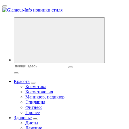
Перейти
к
содержанию
Секреты молодости, красоты и долголетия. Гламурный журнал
Всё для женщин
Поиск:
Красота
Косметика
Косметология
Маникюр, педикюр
Эпиляция
Фитнесс
Прочее
Здоровье
Диеты
Лечение