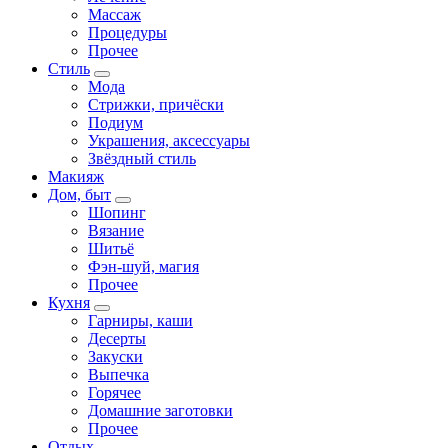
Массаж
Процедуры
Прочее
Стиль
Мода
Стрижки, причёски
Подиум
Украшения, аксессуары
Звёздный стиль
Макияж
Дом, быт
Шопинг
Вязание
Шитьё
Фэн-шуй, магия
Прочее
Кухня
Гарниры, каши
Десерты
Закуски
Выпечка
Горячее
Домашние заготовки
Прочее
Отдых