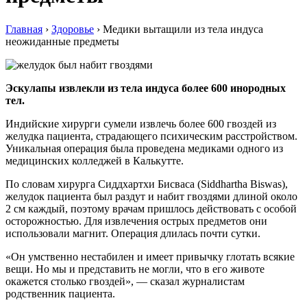
Главная
›
Здоровье
›
Медики вытащили из тела индуса
неожиданные предметы
Эскулапы извлекли из тела индуса более 600 инородных
тел.
Индийские хирурги сумели извлечь более 600 гвоздей из
желудка пациента, страдающего психическим расстройством.
Уникальная операция была проведена медиками одного из
медицинских колледжей в Калькутте.
По словам хирурга Сиддхартхи Бисваса (Siddhartha Biswas),
желудок пациента был раздут и набит гвоздями длиной около
2 см каждый, поэтому врачам пришлось действовать с особой
осторожностью. Для извлечения острых предметов они
использовали магнит. Операция длилась почти сутки.
«Он умственно нестабилен и имеет привычку глотать всякие
вещи. Но мы и представить не могли, что в его животе
окажется столько гвоздей», — сказал журналистам
родственник пациента.