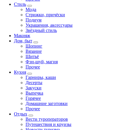
Стиль
Мода
Стрижки, причёски
Подиум
Украшения, аксессуары
Звёздный стиль
Макияж
Дом, быт
Шопинг
Вязание
Шитьё
Фэн-шуй, магия
Прочее
Кухня
Гарниры, каши
Десерты
Закуски
Выпечка
Горячее
Домашние заготовки
Прочее
Отдых
Вести туроператоров
Путешествия и круизы
Новости туризма