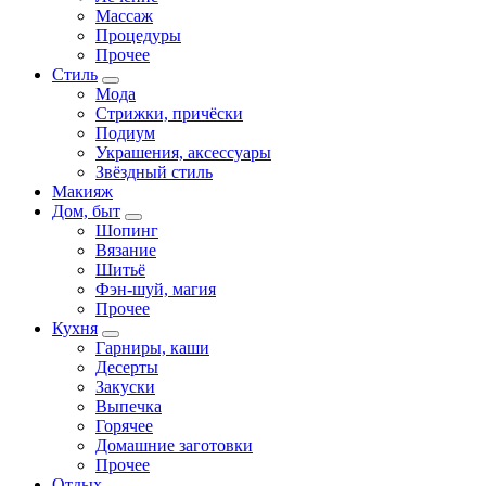
Массаж
Процедуры
Прочее
Стиль
Мода
Стрижки, причёски
Подиум
Украшения, аксессуары
Звёздный стиль
Макияж
Дом, быт
Шопинг
Вязание
Шитьё
Фэн-шуй, магия
Прочее
Кухня
Гарниры, каши
Десерты
Закуски
Выпечка
Горячее
Домашние заготовки
Прочее
Отдых