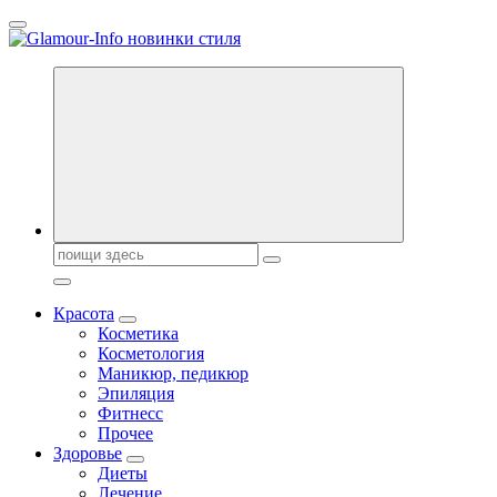
Перейти
к
содержанию
Секреты молодости, красоты и долголетия. Гламурный журнал
Всё для женщин
Поиск:
Красота
Косметика
Косметология
Маникюр, педикюр
Эпиляция
Фитнесс
Прочее
Здоровье
Диеты
Лечение