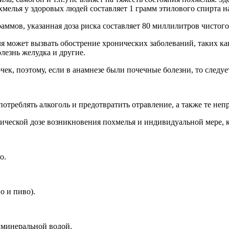
хмелья у здоровых людей составляет 1 грамм этилового спирта н
раммов, указанная доза риска составляет 80 миллилитров чистог
я может вызвать обострение хронических заболеваний, таких ка
лезнь желудка и другие.
ек, поэтому, если в анамнезе были почечные болезни, то следуе
отреблять алкоголь и предотвратить отравление, а также те не
тической дозе возникновения похмелья и индивидуальной мере, 
о.
о и пиво).
 минеральной водой.