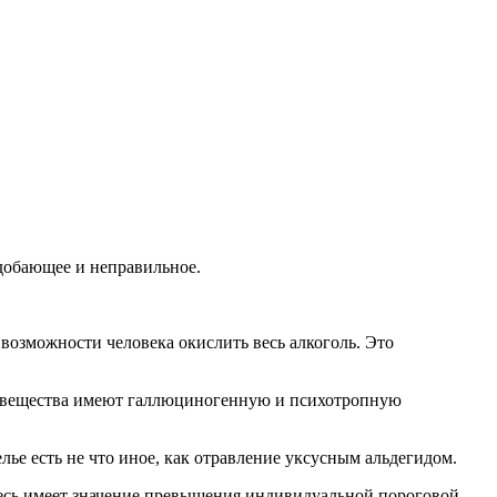
одобающее и неправильное.
возможности человека окислить весь алкоголь. Это
и вещества имеют галлюциногенную и психотропную
ье есть не что иное, как отравление уксусным альдегидом.
 Здесь имеет значение превышения индивидуальной пороговой