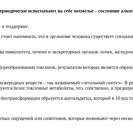
периодически испытывают на себе похмелье – состояние алк
 и поддержке.
 стоит напомнить, что в организме человека существует специал
емы иммунитета, печени и экскреторных органов: почек, желудоч
реобразования) токсинов, результатом которых является образо
чужеродных веществ – так называемый «летальный синтез». В ре
уются более токсичные метаболиты, что, собственно, и предопре
биотрансформации образуется ацетальдегид, который в 10 раз то
ятных ощущений или симптомов, которые возникают через неско