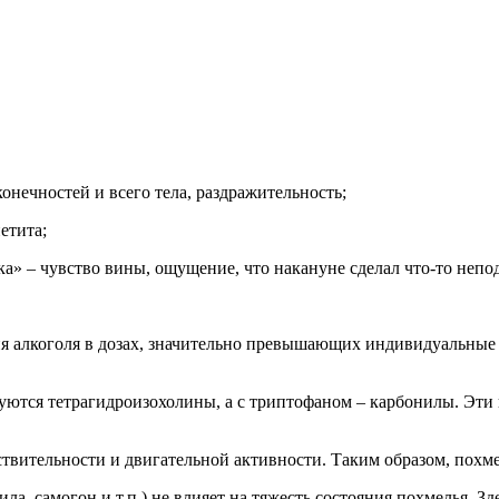
нечностей и всего тела, раздражительность;
етита;
ка» – чувство вины, ощущение, что накануне сделал что-то неп
ия алкоголя в дозах, значительно превышающих индивидуальные 
уются тетрагидроизохолины, а с триптофаном – карбонилы. Эт
твительности и двигательной активности. Таким образом, похмел
ила, самогон и т.п.) не влияет на тяжесть состояния похмелья.