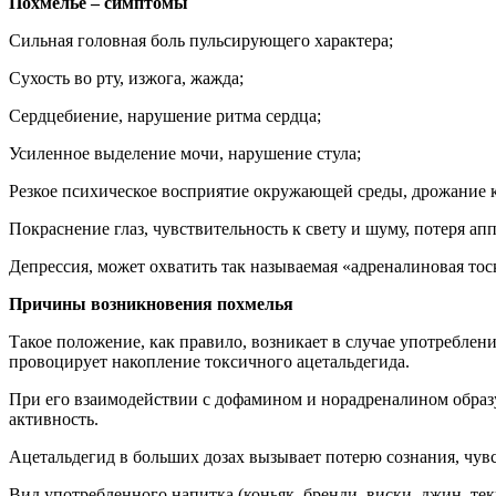
Похмелье – симптомы
Сильная головная боль пульсирующего характера;
Сухость во рту, изжога, жажда;
Сердцебиение, нарушение ритма сердца;
Усиленное выделение мочи, нарушение стула;
Резкое психическое восприятие окружающей среды, дрожание ко
Покраснение глаз, чувствительность к свету и шуму, потеря апп
Депрессия, может охватить так называемая «адреналиновая тос
Причины возникновения похмелья
Такое положение, как правило, возникает в случае употреблен
провоцирует накопление токсичного ацетальдегида.
При его взаимодействии с дофамином и норадреналином образ
активность.
Ацетальдегид в больших дозах вызывает потерю сознания, чувс
Вид употребленного напитка (коньяк, бренди, виски, джин, тек