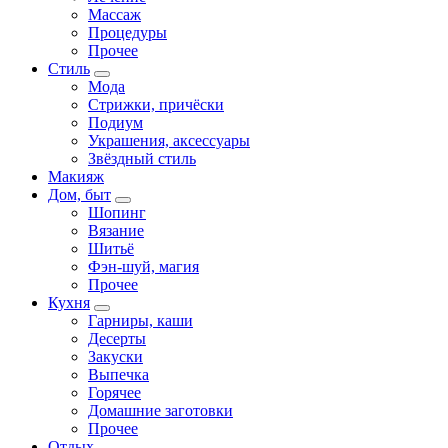
Массаж
Процедуры
Прочее
Стиль
Мода
Стрижки, причёски
Подиум
Украшения, аксессуары
Звёздный стиль
Макияж
Дом, быт
Шопинг
Вязание
Шитьё
Фэн-шуй, магия
Прочее
Кухня
Гарниры, каши
Десерты
Закуски
Выпечка
Горячее
Домашние заготовки
Прочее
Отдых