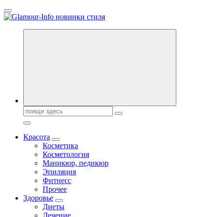
Перейти
к
содержанию
Секреты молодости, красоты и долголетия. Гламурный журнал
Поиск:
Красота
Косметика
Косметология
Маникюр, педикюр
Эпиляция
Фитнесс
Прочее
Здоровье
Диеты
Лечение