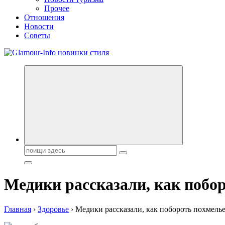
Прочее
Отношения
Новости
Советы
Секреты молодости, красоты и долголетия. Гламурный журнал
Поиск:
Медики рассказали, как побо
Главная
›
Здоровье
›
Медики рассказали, как побороть похмель