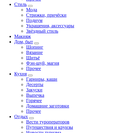
Стиль
Мода
Стрижки, причёски
Подиум
Украшения, аксессуары
Звёздный стиль
Макияж
Дом, быт
Шопинг
Вязание
Шитьё
Фэн-шуй, магия
Прочее
Кухня
Гарниры, каши
Десерты
Закуски
Выпечка
Горячее
Домашние заготовки
Прочее
Отдых
Вести туроператоров
Путешествия и круизы
Новости туризма