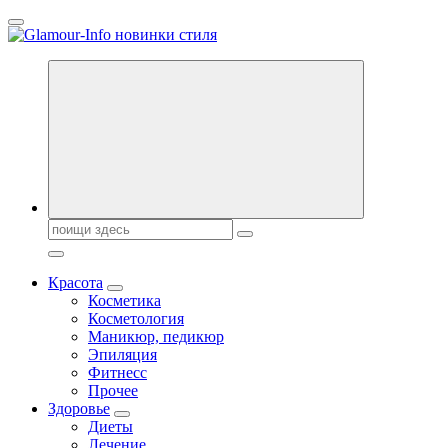
Перейти
к
содержанию
Секреты молодости, красоты и долголетия. Гламурный журнал
Всё для женщин
Поиск:
Красота
Косметика
Косметология
Маникюр, педикюр
Эпиляция
Фитнесс
Прочее
Здоровье
Диеты
Лечение