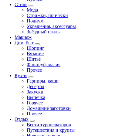
Стиль
Мода
Стрижки, причёски
Подиум
Украшения, аксессуары
Звёздный стиль
Макияж
Дом, быт
Шопинг
Вязание
Шитьё
Фэн-шуй, магия
Прочее
Кухня
Гарниры, каши
Десерты
Закуски
Выпечка
Горячее
Домашние заготовки
Прочее
Отдых
Вести туроператоров
Путешествия и круизы
Новости туризма