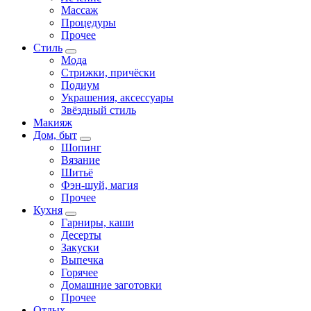
Массаж
Процедуры
Прочее
Стиль
Мода
Стрижки, причёски
Подиум
Украшения, аксессуары
Звёздный стиль
Макияж
Дом, быт
Шопинг
Вязание
Шитьё
Фэн-шуй, магия
Прочее
Кухня
Гарниры, каши
Десерты
Закуски
Выпечка
Горячее
Домашние заготовки
Прочее
Отдых