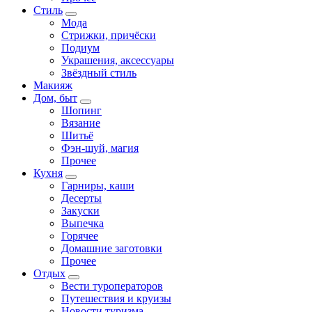
Стиль
Мода
Стрижки, причёски
Подиум
Украшения, аксессуары
Звёздный стиль
Макияж
Дом, быт
Шопинг
Вязание
Шитьё
Фэн-шуй, магия
Прочее
Кухня
Гарниры, каши
Десерты
Закуски
Выпечка
Горячее
Домашние заготовки
Прочее
Отдых
Вести туроператоров
Путешествия и круизы
Новости туризма