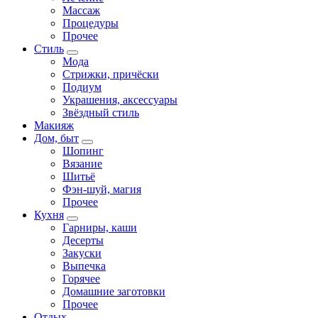
Массаж
Процедуры
Прочее
Стиль
Мода
Стрижки, причёски
Подиум
Украшения, аксессуары
Звёздный стиль
Макияж
Дом, быт
Шопинг
Вязание
Шитьё
Фэн-шуй, магия
Прочее
Кухня
Гарниры, каши
Десерты
Закуски
Выпечка
Горячее
Домашние заготовки
Прочее
Отдых