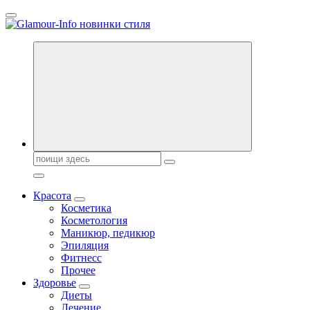
Перейти
к
содержанию
Секреты молодости, красоты и долголетия. Гламурный журнал
Всё для женщин
Поиск:
Красота
Косметика
Косметология
Маникюр, педикюр
Эпиляция
Фитнесс
Прочее
Здоровье
Диеты
Лечение