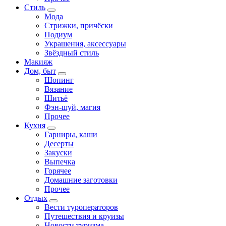
Стиль
Мода
Стрижки, причёски
Подиум
Украшения, аксессуары
Звёздный стиль
Макияж
Дом, быт
Шопинг
Вязание
Шитьё
Фэн-шуй, магия
Прочее
Кухня
Гарниры, каши
Десерты
Закуски
Выпечка
Горячее
Домашние заготовки
Прочее
Отдых
Вести туроператоров
Путешествия и круизы
Новости туризма