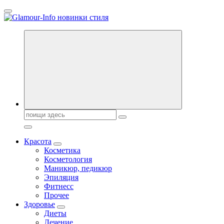
Перейти
к
содержанию
Секреты молодости, красоты и долголетия. Гламурный журнал
Всё для женщин
Поиск:
Красота
Косметика
Косметология
Маникюр, педикюр
Эпиляция
Фитнесс
Прочее
Здоровье
Диеты
Лечение