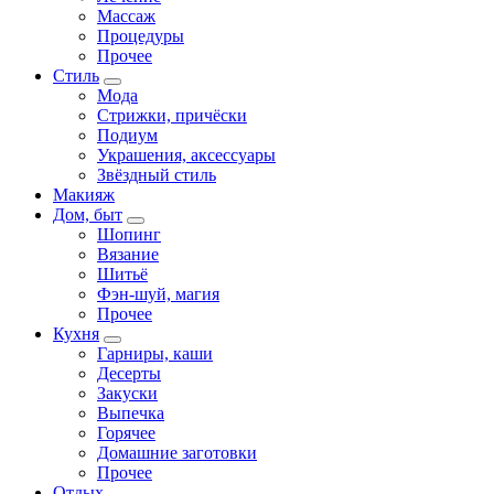
Массаж
Процедуры
Прочее
Стиль
Мода
Стрижки, причёски
Подиум
Украшения, аксессуары
Звёздный стиль
Макияж
Дом, быт
Шопинг
Вязание
Шитьё
Фэн-шуй, магия
Прочее
Кухня
Гарниры, каши
Десерты
Закуски
Выпечка
Горячее
Домашние заготовки
Прочее
Отдых