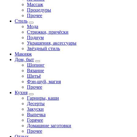
Массаж
Процедуры
Прочее
Стиль
Мода
Стрижки, причёски
Подиум
Украшения, аксессуары
Звёздный стиль
Макияж
Дом, быт
Шопинг
Вязание
Шитьё
Фэн-шуй, магия
Прочее
Кухня
Гарниры, каши
Десерты
Закуски
Выпечка
Горячее
Домашние заготовки
Прочее
Отдых