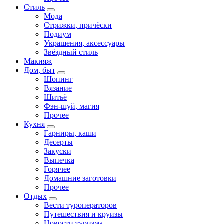
Стиль
Мода
Стрижки, причёски
Подиум
Украшения, аксессуары
Звёздный стиль
Макияж
Дом, быт
Шопинг
Вязание
Шитьё
Фэн-шуй, магия
Прочее
Кухня
Гарниры, каши
Десерты
Закуски
Выпечка
Горячее
Домашние заготовки
Прочее
Отдых
Вести туроператоров
Путешествия и круизы
Новости туризма