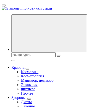
Перейти
к
содержанию
Секреты молодости, красоты и долголетия. Гламурный журнал
Всё для женщин
Поиск:
Красота
Косметика
Косметология
Маникюр, педикюр
Эпиляция
Фитнесс
Прочее
Здоровье
Диеты
Лечение