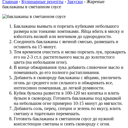
Главная
›
Кулинарные рецепты
›
Закуски
›
Жареные
баклажаны в сметанном соусе
Баклажаны вымыть и порезать кубиками небольшого
размера или тонкими ломтиками. Яйца вбить в миску и
взболтать вилкой или венчиком до однородности.
Соединить баклажаны с яичной смесью, размешать и
оставить на 15 минут.
Тем временем очистить и мелко порезать лук, прожарить
его на 2-3 ст.л. растительного масла до золотистого
цвета (на небольшом огне).
В конце обжаривания лука добавить сливочное масло и
помешивать до его полного растапливания.
Добавить в сковороду баклажаны с яйцами, увеличить
огонь до среднего или сильного и обжаривать все,
интенсивно помешивая, до легкой румяности.
Кубик бульона развести в 100-120 мл кипятка и влить
бульон в сковороду. Готовить баклажаны под крышкой
на небольшом огне примерно 10-15 минут до мягкости.
Добавить соль, перец, специи и зелень по вкусу, влить
сметану и тщательно перемешать.
Готовить баклажаны в сметанном соусе до нужной
консистенции сметаны и снять сковороду с огня.