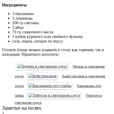
Ингредиенты
3 баклажана
3 луковицы
200 гр сметаны
3 яйца
70 гр сливочного масла
1 кубик куриного или грибного бульона
соль, перец, специи по вкусу
Готовое блюдо можно подавать к столу как горячим, так и
холодным. Приятного аппетита!
Печень в сметанном
соусе
Бефстроганов в сметанном
соусе
Баклажаны под
грибы
Тефтели в
сметанном соусе
Заметки на полях
1