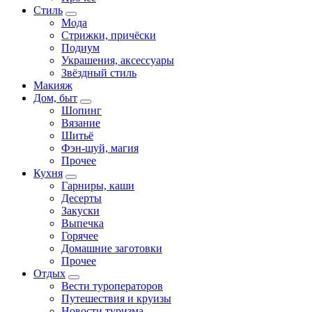
Стиль
Мода
Стрижки, причёски
Подиум
Украшения, аксессуары
Звёздный стиль
Макияж
Дом, быт
Шопинг
Вязание
Шитьё
Фэн-шуй, магия
Прочее
Кухня
Гарниры, каши
Десерты
Закуски
Выпечка
Горячее
Домашние заготовки
Прочее
Отдых
Вести туроператоров
Путешествия и круизы
Новости туризма