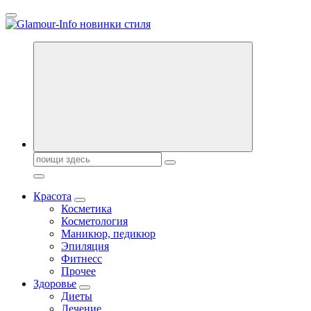
Перейти
к
содержанию
Секреты молодости, красоты и долголетия. Гламурный журнал
Всё для женщин
Поиск:
Красота
Косметика
Косметология
Маникюр, педикюр
Эпиляция
Фитнесс
Прочее
Здоровье
Диеты
Лечение