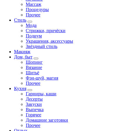
Массаж
Процедуры
Прочее
Стиль
Мода
Стрижки, причёски
Подиум
Украшения, аксессуары
Звёздный стиль
Макияж
Дом, быт
Шопинг
Вязание
Шитьё
Фэн-шуй, магия
Прочее
Кухня
Гарниры, каши
Десерты
Закуски
Выпечка
Горячее
Домашние заготовки
Прочее
Отдых