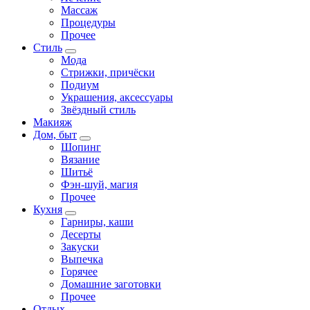
Массаж
Процедуры
Прочее
Стиль
Мода
Стрижки, причёски
Подиум
Украшения, аксессуары
Звёздный стиль
Макияж
Дом, быт
Шопинг
Вязание
Шитьё
Фэн-шуй, магия
Прочее
Кухня
Гарниры, каши
Десерты
Закуски
Выпечка
Горячее
Домашние заготовки
Прочее
Отдых