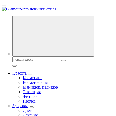
Перейти
к
содержанию
Секреты молодости, красоты и долголетия. Гламурный журнал
Всё для женщин
Поиск:
Красота
Косметика
Косметология
Маникюр, педикюр
Эпиляция
Фитнесс
Прочее
Здоровье
Диеты
Лечение