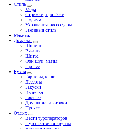
Стиль
Мода
Стрижки, причёски
Подиум
Украшения, аксессуары
Звёздный стиль
Макияж
Дом, быт
Шопинг
Вязание
Шитьё
Фэн-шуй, магия
Прочее
Кухня
Гарниры, каши
Десерты
Закуски
Выпечка
Горячее
Домашние заготовки
Прочее
Отдых
Вести туроператоров
Путешествия и круизы
Новости туризма