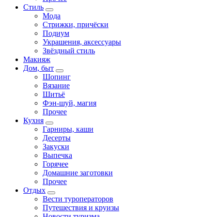
Стиль
Мода
Стрижки, причёски
Подиум
Украшения, аксессуары
Звёздный стиль
Макияж
Дом, быт
Шопинг
Вязание
Шитьё
Фэн-шуй, магия
Прочее
Кухня
Гарниры, каши
Десерты
Закуски
Выпечка
Горячее
Домашние заготовки
Прочее
Отдых
Вести туроператоров
Путешествия и круизы
Новости туризма