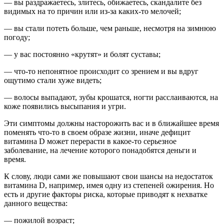
— вы раздражаетесь, злитесь, обижаетесь, скандалите без
видимых на то причин или из-за каких-то мелочей;
— вы стали потеть больше, чем раньше, несмотря на зимнюю
погоду;
— у вас постоянно «крутят» и болят суставы;
— что-то непонятное происходит со зрением и вы вдруг
ощутимо стали хуже видеть;
— волосы выпадают, зубы крошатся, ногти расслаиваются, на
коже появились высыпания и угри.
Эти симптомы должны насторожить вас и в ближайшее время
поменять что-то в своем образе жизни, иначе дефицит
витамина D может перерасти в какое-то серьезное
заболевание, на лечение которого понадобятся деньги и
время.
К слову, люди сами же повышают свои шансы на недостаток
витамина D, например, имея одну из степеней ожирения. Но
есть и другие факторы риска, которые приводят к нехватке
данного вещества:
— пожилой возраст;