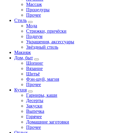
Массаж
Процедуры
Прочее
Стиль
Мода
Стрижки, причёски
Подиум
Украшения, аксессуары
Звёздный стиль
Макияж
Дом, быт
Шопинг
Вязание
Шитьё
Фэн-шуй, магия
Прочее
Кухня
Гарниры, каши
Десерты
Закуски
Выпечка
Горячее
Домашние заготовки
Прочее
Отдых