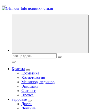
Перейти
к
содержанию
Секреты молодости, красоты и долголетия. Гламурный журнал
Всё для женщин
Поиск:
Красота
Косметика
Косметология
Маникюр, педикюр
Эпиляция
Фитнесс
Прочее
Здоровье
Диеты
Лечение