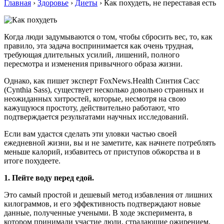
Главная
›
Здоровье
›
Диеты
›
Как похудеть, не переставая есть
Когда люди задумываются о том, чтобы сбросить вес, то, как
правило, эта задача воспринимается как очень трудная,
требующая длительных усилий, лишений, полного
пересмотра и изменения привычного образа жизни.
Однако, как пишет эксперт FoxNews.Health Синтия Сасс
(Cynthia Sass), существует несколько довольно странных и
неожиданных хитростей, которые, несмотря на свою
кажущуюся простоту, действительно работают, что
подтверждается результатами научных исследований.
Если вам удастся сделать эти уловки частью своей
ежедневной жизни, вы и не заметите, как начнете потреблять
меньше калорий, избавитесь от приступов обжорства и в
итоге похудеете.
1. Пейте воду перед едой.
Это самый простой и дешевый метод избавления от лишних
килограммов, и его эффективность подтверждают новые
данные, полученные учеными. В ходе эксперимента, в
котором принимали участие люди, страдающие ожирением,