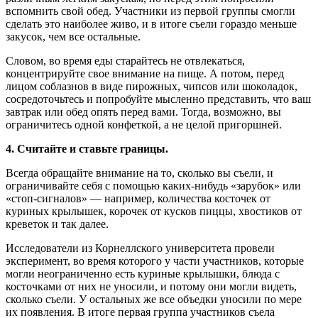
вспомнить свой обед. Участники из первой группы смогли
сделать это наиболее живо, и в итоге съели гораздо меньше
закусок, чем все остальные.
Словом, во время еды старайтесь не отвлекаться,
концентрируйте свое внимание на пище. А потом, перед
лицом соблазнов в виде пирожных, чипсов или шоколадок,
сосредоточьтесь и попробуйте мысленно представить, что ваш
завтрак или обед опять перед вами. Тогда, возможно, вы
ограничитесь одной конфеткой, а не целой пригоршней.
4. Считайте и ставьте границы.
Всегда обращайте внимание на то, сколько вы съели, и
ограничивайте себя с помощью каких-нибудь «зарубок» или
«стоп-сигналов» — например, количества косточек от
куриных крылышек, корочек от кусков пиццы, хвостиков от
креветок и так далее.
Исследователи из Корнеллского университета провели
эксперимент, во время которого у части участников, которые
могли неограниченно есть куриные крылышки, блюда с
косточками от них не уносили, и потому они могли видеть,
сколько съели. У остальных же все объедки уносили по мере
их появления. В итоге первая группа участников съела