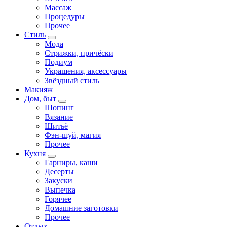
Массаж
Процедуры
Прочее
Стиль
Мода
Стрижки, причёски
Подиум
Украшения, аксессуары
Звёздный стиль
Макияж
Дом, быт
Шопинг
Вязание
Шитьё
Фэн-шуй, магия
Прочее
Кухня
Гарниры, каши
Десерты
Закуски
Выпечка
Горячее
Домашние заготовки
Прочее
Отдых