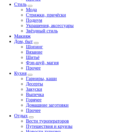
Стиль
Мода
Стрижки, причёски
Подиум
Украшения, аксессуары
Звёздный стиль
Макияж
Дом, быт
Шопинг
Вязание
Шитьё
Фэн-шуй, магия
Прочее
Кухня
Гарниры, каши
Десерты
Закуски
Выпечка
Горячее
Домашние заготовки
Прочее
Отдых
Вести туроператоров
Путешествия и круизы
Новости туризма