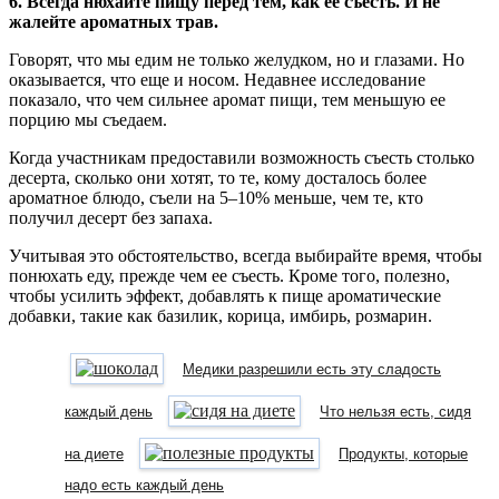
6. Всегда нюхайте пищу перед тем, как ее съесть. И не
жалейте ароматных трав.
Говорят, что мы едим не только желудком, но и глазами. Но
оказывается, что еще и носом. Недавнее исследование
показало, что чем сильнее аромат пищи, тем меньшую ее
порцию мы съедаем.
Когда участникам предоставили возможность съесть столько
десерта, сколько они хотят, то те, кому досталось более
ароматное блюдо, съели на 5–10% меньше, чем те, кто
получил десерт без запаха.
Учитывая это обстоятельство, всегда выбирайте время, чтобы
понюхать еду, прежде чем ее съесть. Кроме того, полезно,
чтобы усилить эффект, добавлять к пище ароматические
добавки, такие как базилик, корица, имбирь, розмарин.
Медики разрешили есть эту сладость
каждый день
Что нельзя есть, сидя
на диете
Продукты, которые
надо есть каждый день