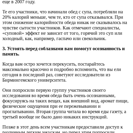
еще в 2007 году.
Те его участники, что начинали обед с супа, потребляли на
20% калорий меньше, чем те, кто от супа отказывался. При
этом снижение калорийности обеда никак не сказывалось на
чувстве сытости участников. Как отмечают специалисты,
«суповой» эффект не зависит от того, горячий это суп или
холодный, как, например, гаспачо или свекольник.
3. Устоять перед соблазнами вам помогут осознанность и
память.
Когда вам остро хочется перекусить, постарайтесь
максимально красочно и подробно вспомнить, что вы ели
сегодня в последний раз, советуют исследователи из
Бирмингемского университета.
Они попросили первую группу участников своего
исследования во время обеда быть очень осознанными,
фокусируясь на таких вещах, как внешний вид, аромат пищи,
физические ощущения при ее пережевывании и
проглатывании. Вторая группа читала во время еды газету, а
третьей вообще не было дано никаких инструкций.
Позже в этот день всем участникам предоставили доступ к
различным легким закускам, но перед этим попросили