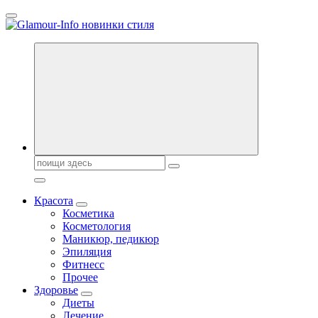
Перейти
к
содержанию
Секреты молодости, красоты и долголетия. Гламурный журнал
Всё для женщин
Поиск:
Красота
Косметика
Косметология
Маникюр, педикюр
Эпиляция
Фитнесс
Прочее
Здоровье
Диеты
Лечение