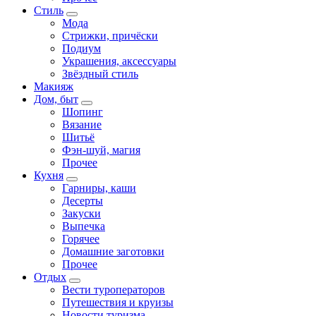
Стиль
Мода
Стрижки, причёски
Подиум
Украшения, аксессуары
Звёздный стиль
Макияж
Дом, быт
Шопинг
Вязание
Шитьё
Фэн-шуй, магия
Прочее
Кухня
Гарниры, каши
Десерты
Закуски
Выпечка
Горячее
Домашние заготовки
Прочее
Отдых
Вести туроператоров
Путешествия и круизы
Новости туризма