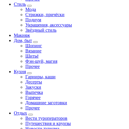
Стиль
Мода
Стрижки, причёски
Подиум
Украшения, аксессуары
Звёздный стиль
Макияж
Дом, быт
Шопинг
Вязание
Шитьё
Фэн-шуй, магия
Прочее
Кухня
Гарниры, каши
Десерты
Закуски
Выпечка
Горячее
Домашние заготовки
Прочее
Отдых
Вести туроператоров
Путешествия и круизы
Новости туризма