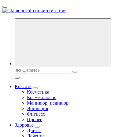
Перейти
к
содержанию
Секреты молодости, красоты и долголетия. Гламурный журнал
Поиск:
Красота
Косметика
Косметология
Маникюр, педикюр
Эпиляция
Фитнесс
Прочее
Здоровье
Диеты
Лечение