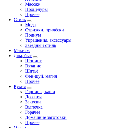
Массаж
Процедуры
Прочее
Стиль
Мода
Стрижки, причёски
Подиум
Украшения, аксессуары
Звёздный стиль
Макияж
Дом, быт
Шопинг
Вязание
Шитьё
Фэн-шуй, магия
Прочее
Кухня
Гарниры, каши
Десерты
Закуски
Выпечка
Горячее
Домашние заготовки
Прочее
Отдых