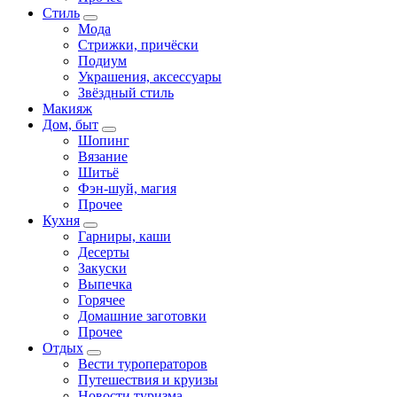
Стиль
Мода
Стрижки, причёски
Подиум
Украшения, аксессуары
Звёздный стиль
Макияж
Дом, быт
Шопинг
Вязание
Шитьё
Фэн-шуй, магия
Прочее
Кухня
Гарниры, каши
Десерты
Закуски
Выпечка
Горячее
Домашние заготовки
Прочее
Отдых
Вести туроператоров
Путешествия и круизы
Новости туризма