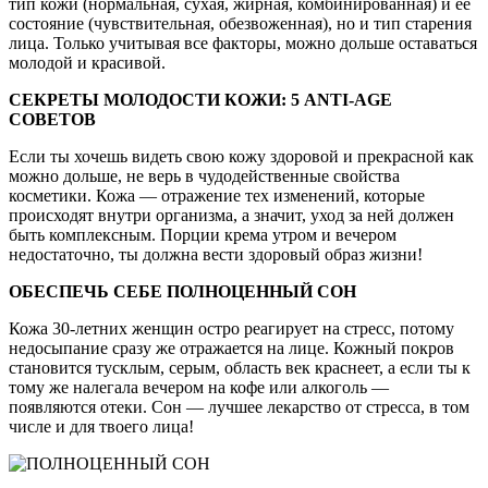
тип кожи (нормальная, сухая, жирная, комбинированная) и ее
состояние (чувствительная, обезвоженная), но и тип старения
лица. Только учитывая все факторы, можно дольше оставаться
молодой и красивой.
СЕКРЕТЫ МОЛОДОСТИ КОЖИ: 5 ANTI-AGE
СОВЕТОВ
Если ты хочешь видеть свою кожу здоровой и прекрасной как
можно дольше, не верь в чудодейственные свойства
косметики. Кожа — отражение тех изменений, которые
происходят внутри организма, а значит, уход за ней должен
быть комплексным. Порции крема утром и вечером
недостаточно, ты должна вести здоровый образ жизни!
ОБЕСПЕЧЬ СЕБЕ ПОЛНОЦЕННЫЙ СОН
Кожа 30-летних женщин остро реагирует на стресс, потому
недосыпание сразу же отражается на лице. Кожный покров
становится тусклым, серым, область век краснеет, а если ты к
тому же налегала вечером на кофе или алкоголь —
появляются отеки. Сон — лучшее лекарство от стресса, в том
числе и для твоего лица!