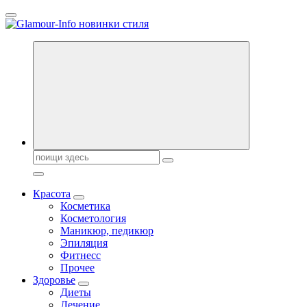
Перейти
к
содержанию
Секреты молодости, красоты и долголетия. Гламурный журнал
Всё для женщин
Поиск:
Красота
Косметика
Косметология
Маникюр, педикюр
Эпиляция
Фитнесс
Прочее
Здоровье
Диеты
Лечение