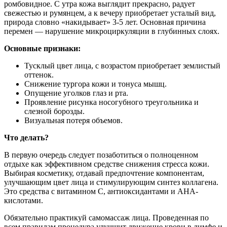
ромбовидное. С утра кожа выглядит прекрасно, радует
свежестью и румянцем, а к вечеру приобретает усталый вид,
природа словно «накидывает» 3-5 лет. Основная причина
перемен — нарушение микроциркуляции в глубинных слоях.
Основные признаки:
Тусклый цвет лица, с возрастом приобретает землистый
оттенок.
Снижение тургора кожи и тонуса мышц.
Опущение уголков глаз и рта.
Проявление рисунка носогубного треугольника и
слезной борозды.
Визуальная потеря объемов.
Что делать?
В первую очередь следует позаботиться о полноценном
отдыхе как эффективном средстве снижения стресса кожи.
Выбирая косметику, отдавай предпочтение компонентам,
улучшающим цвет лица и стимулирующим синтез коллагена.
Это средства с витамином С, антиоксидантами и АНА-
кислотами.
Обязательно практикуй самомассаж лица. Проведенная по
всем правилам процедура улучшит движение крови в лимфе и