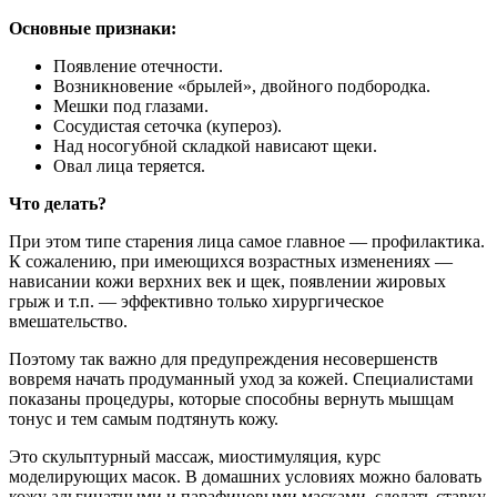
Основные признаки:
Появление отечности.
Возникновение «брылей», двойного подбородка.
Мешки под глазами.
Сосудистая сеточка (купероз).
Над носогубной складкой нависают щеки.
Овал лица теряется.
Что делать?
При этом типе старения лица самое главное — профилактика.
К сожалению, при имеющихся возрастных изменениях —
нависании кожи верхних век и щек, появлении жировых
грыж и т.п. — эффективно только хирургическое
вмешательство.
Поэтому так важно для предупреждения несовершенств
вовремя начать продуманный уход за кожей. Специалистами
показаны процедуры, которые способны вернуть мышцам
тонус и тем самым подтянуть кожу.
Это скульптурный массаж, миостимуляция, курс
моделирующих масок. В домашних условиях можно баловать
кожу альгинатными и парафиновыми масками, сделать ставку