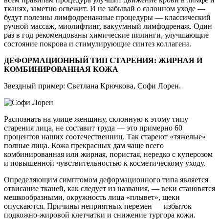
тканях, заметно освежит. И не забывай о салонном уходе —
будут полезны лимфодренажные процедуры — классический
ручной массаж, миолифтинг, вакуумный лимфодренаж. Один
раз в год рекомендованы химические пилинги, улучшающие
состояние покрова и стимулирующие синтез коллагена.
ДЕФОРМАЦИОННЫЙ ТИП СТАРЕНИЯ: ЖИРНАЯ И
КОМБИНИРОВАННАЯ КОЖА
Звездный пример: Светлана Крючкова, Софи Лорен.
Распознать на улице женщину, склонную к этому типу
старения лица, не составит труда — это примерно 60
процентов наших соотечественниц. Так стареют «тяжелые»
полные лица. Кожа прекрасных дам чаще всего
комбинированная или жирная, пористая, нередко с куперозом
и повышенной чувствительностью к косметическому уходу.
Определяющим симптомом деформационного типа является
отвисание тканей, как следует из названия, — веки становятся
мешкообразными, окружность лица «плывет», щеки
опускаются. Причины неприятных перемен — избыток
подкожно-жировой клетчатки и снижение тургора кожи.