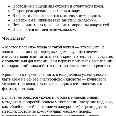
Постоянные ощущения сухости и стянутости кожи.
Острое реагирование на холод и жару.
В области лба появляются мимические морщины.
На верхнем и нижнем веке заметны складочки.
Четко видны «гусиные лапки» и морщины вокруг губ.
Появляются пигментные «кляксы».
Что делать?
«Золотое правило» ухода за такой кожей — это защита. В
холодное время года перед выходом на улицу следует
наносить защитный питательный крем, а в теплое — средство
с солнечными фильтрами. При первых признаках высыпаний
и раздражений понадобится противоаллергическое средство.
Кроме всего перечисленного, в ежедневном уходе должен
быть крем на основе гиалуроновой кислоты — культового
увлажнителя кожи, с успокаивающими компонентами и
фитоэстрогенами.
Если ты не боишься уколов и готова к инъекционным
методикам, попробуй сеансы мезотерапии (введение под кожу
коктейлей и гелей на основе «гиалуронки»). Среди других
методик состояние кожи улучшат массажи поверх
питательного крема и курс восстанавливающих масок.