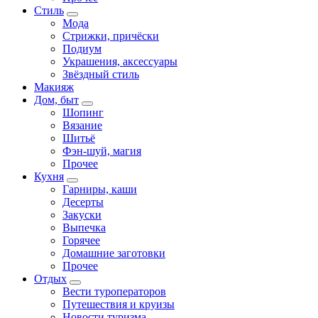
Стиль
Мода
Стрижки, причёски
Подиум
Украшения, аксессуары
Звёздный стиль
Макияж
Дом, быт
Шопинг
Вязание
Шитьё
Фэн-шуй, магия
Прочее
Кухня
Гарниры, каши
Десерты
Закуски
Выпечка
Горячее
Домашние заготовки
Прочее
Отдых
Вести туроператоров
Путешествия и круизы
Новости туризма