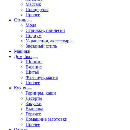
Массаж
Процедуры
Прочее
Стиль
Мода
Стрижки, причёски
Подиум
Украшения, аксессуары
Звёздный стиль
Макияж
Дом, быт
Шопинг
Вязание
Шитьё
Фэн-шуй, магия
Прочее
Кухня
Гарниры, каши
Десерты
Закуски
Выпечка
Горячее
Домашние заготовки
Прочее
Отдых