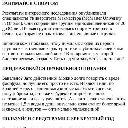
ЗАНИМАЙСЯ СПОРТОМ
Результаты интересного исследования опубликовали
специалисты Университета Макмастера (McMaster University
in Ontario). Они собрали две группы единомышленников от 20
до 84 лет. Первая группа занималась спортом три раза в
неделю, а вторая не практиковала интенсивные нагрузки.
Биопсия кожи показала, что у пожилых людей из первой
группы качественные характеристики глубинных слоев кожи
соответствовали молодой коже! В то время как у второй —
биологическому возрасту. Есть над чем задуматься, не так ли?
ПРИДЕРЖИВАЙСЯ ПРАВИЛЬНОГО ПИТАНИЯ
Банально? Зато действенно! Можно долго говорить о вреде
фастфуда, но лучше его просто не есть. Исключи или, по
крайней мере, ограничь магазинные колбасы и сосиски,
полуфабрикаты, а также чебуреки и пирожки с лотка —
состояние кожи сразу улучшится. А если ты еще станешь пить
не менее 1,5 л воды в день, визуально кожа станет более яркой
и свежей, а изнутри — оптимально увлажненной.
ПОЛЬЗУЙСЯ СРЕДСТВАМИ С SPF КРУГЛЫЙ ГОД