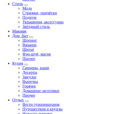
Стиль
Мода
Стрижки, причёски
Подиум
Украшения, аксессуары
Звёздный стиль
Макияж
Дом, быт
Шопинг
Вязание
Шитьё
Фэн-шуй, магия
Прочее
Кухня
Гарниры, каши
Десерты
Закуски
Выпечка
Горячее
Домашние заготовки
Прочее
Отдых
Вести туроператоров
Путешествия и круизы
Новости туризма