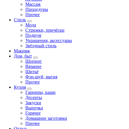
Массаж
Процедуры
Прочее
Стиль
Мода
Стрижки, причёски
Подиум
Украшения, аксессуары
Звёздный стиль
Макияж
Дом, быт
Шопинг
Вязание
Шитьё
Фэн-шуй, магия
Прочее
Кухня
Гарниры, каши
Десерты
Закуски
Выпечка
Горячее
Домашние заготовки
Прочее
Отдых