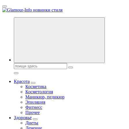
Перейти
к
содержанию
Секреты молодости, красоты и долголетия. Гламурный журнал
Всё для женщин
Поиск:
Красота
Косметика
Косметология
Маникюр, педикюр
Эпиляция
Фитнесс
Прочее
Здоровье
Диеты
Лечение