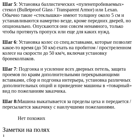
Шаг 5
: Установка баллистических «пуленепробиваемых»
стекол (Bulletproof Glass / Transparent Armor) или Lexan.
Обычно такие «стеклышки» имеют толщину около 5 см и
устанавливаются намертво везде, кроме передних дверей, но
опционально. Опускаются они совсем ненамного, только
чтобы протянуть пропуск или еще для каких нужд.
Шаг 6
: Установка колес со спец.вставками, которые позволят
какое-то время (до 50 км) ехать на пробитом / простреленном
колесе на скорости до 50 км/ч, включая установку
бронеколпаков.
Шаг 7
: Подгонка и усиление всех дверных петель, защита
проемов по краям дополнительными перекрывающими
вставками, сбор и подгонка интерьера, установка различных
дополнительных опций и приведение машины в «товарный»
вид по пожеланиям заказчика.
Шаг 8:
Машина выкатывается за пределы цеха и передается /
пересылается заказчику с наилучшими пожеланиями.
Нет похожих
Заметки на полях
1