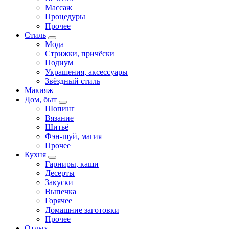
Массаж
Процедуры
Прочее
Стиль
Мода
Стрижки, причёски
Подиум
Украшения, аксессуары
Звёздный стиль
Макияж
Дом, быт
Шопинг
Вязание
Шитьё
Фэн-шуй, магия
Прочее
Кухня
Гарниры, каши
Десерты
Закуски
Выпечка
Горячее
Домашние заготовки
Прочее
Отдых