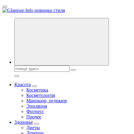
Перейти
к
содержанию
Секреты молодости, красоты и долголетия. Гламурный журнал
Всё для женщин
Поиск:
Красота
Косметика
Косметология
Маникюр, педикюр
Эпиляция
Фитнесс
Прочее
Здоровье
Диеты
Лечение