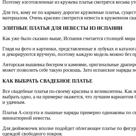
Поэтому изготовленные из кружева платья смотрятся весьма ут
Для тех, кому не по карману дорогие кружевные платья, суще
материалом. Очень красиво смотрится невеста в кружевном с
ЭЛИТНЫЕ ПЛАТЬЯ ДЛЯ НЕВЕСТЫ ИЗ ИСПАНИИ
Как уже было сказано выше, Испания считается столицей мира с
Глядя на фото и картинки, представленные в лубуках и катало
и декорируются вручную, поэтому каждую модель можно без п
Авторская вышивка бисером и камнями, оригинальные драпировк
может позволить себе такую роскошь. Зато испанские наряды 
КАК ВЫБРАТЬ СВАДЕБНОЕ ПЛАТЬЕ
Все свадебные платья по-своему красивы и великолепны. Как н
выбрать одно, а на примерке окажется, что лучшим вариантом б
и удачным.
Платья А-силуэта и пышные наряды примерно одинаковы по св
миниатюрной невесты.
Для дюймовочек вполне подойдет облегающее платье по фигур
одеждой свободного покроя.