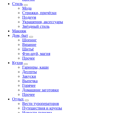
Стиль
Мода
Стрижки, причёски
Подиум
Украшения, аксессуары
Звёздный стиль
Макияж
Дом, быт
Шопинг
Вязание
Шитьё
Фэн-шуй, магия
Прочее
Кухня
Гарниры, каши
Десерты
Закуски
Выпечка
Горячее
Домашние заготовки
Прочее
Отдых
Вести туроператоров
Путешествия и круизы
Новости туризма