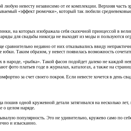
ой любую невесту независимо от ее комплекции. Верхняя часть з
азываемый «эффект рюмочки», который так любили средневековы
ртинки, на которых изображала себя сказочной принцессой в ве
аряды для свадьбы никогда не выходят из моды и пользуются о
е сравнительно недавно от них отказывались ввиду непрактичн
е юбки. Таким образом, у невест появилась возможность сочетат
 в народе, «рыбка». Такой фасон подойдет далеко не каждой нев
ют фото платьев годе в журналах, каталогах, а также на страни
комфортно за счет своего покроя. Если невесте хочется в день с
да пошив одной кружевной детали затягивался на несколько лет, 
е о целом наряде.
ывалую популярность. Это не удивительно, кружево само по себ
ично и изысканно.