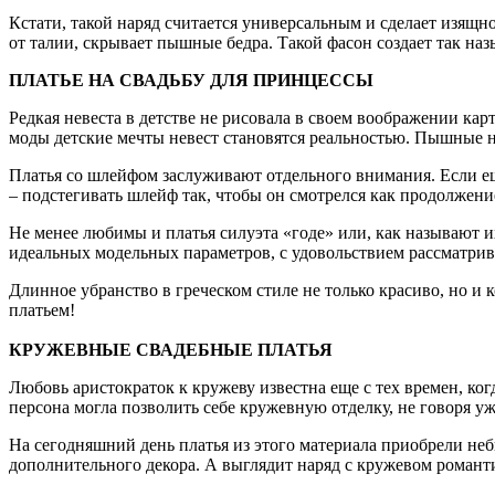
Кстати, такой наряд считается универсальным и сделает изящн
от талии, скрывает пышные бедра. Такой фасон создает так н
ПЛАТЬЕ НА СВАДЬБУ ДЛЯ ПРИНЦЕССЫ
Редкая невеста в детстве не рисовала в своем воображении ка
моды детские мечты невест становятся реальностью. Пышные н
Платья со шлейфом заслуживают отдельного внимания. Если ещ
– подстегивать шлейф так, чтобы он смотрелся как продолжени
Не менее любимы и платья силуэта «годе» или, как называют их
идеальных модельных параметров, с удовольствием рассматрива
Длинное убранство в греческом стиле не только красиво, но и 
платьем!
КРУЖЕВНЫЕ СВАДЕБНЫЕ ПЛАТЬЯ
Любовь аристократок к кружеву известна еще с тех времен, ког
персона могла позволить себе кружевную отделку, не говоря уж
На сегодняшний день платья из этого материала приобрели неб
дополнительного декора. А выглядит наряд с кружевом романт