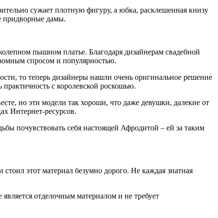
рительно сужает плотную фигуру, а юбка, расклешенная книзу
е придворные дамы.
ликолепном пышном платье. Благодаря дизайнерам свадебной
громным спросом и популярностью.
ости, то теперь дизайнеры нашли очень оригинальное решение
ь практичность с королевской роскошью.
есте, но эти модели так хороши, что даже девушки, далекие от
цах Интернет-ресурсов.
вадьбы почувствовать себя настоящей Афродитой – ей за таким
и стоил этот материал безумно дорого. Не каждая знатная
е является отделочным материалом и не требует