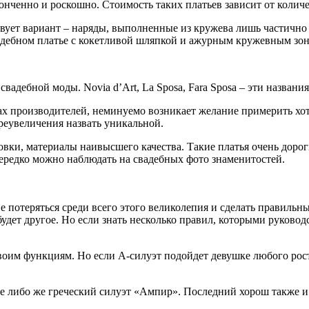
онченно и роскошно. Стоимость таких платьев зависит от количес
ствует вариант – наряды, выполненные из кружева лишь частичн
вадебном платье с кокетливой шляпкой и ажурным кружевным зо
вадебной моды. Novia d’Art, La Sposa, Fara Sposa – эти назван
гах производителей, неминуемо возникает желание примерить хо
реувеличения назвать уникальной.
и, материалы наивысшего качества. Такие платья очень дорогие
нередко можно наблюдать на свадебных фото знаменитостей.
е потеряться среди всего этого великолепия и сделать правильн
удет другое. Но если знать несколько правил, которыми руковод
оим функциям. Но если А-силуэт подойдет девушке любого рост
е либо же греческий силуэт «Ампир». Последний хорош также и