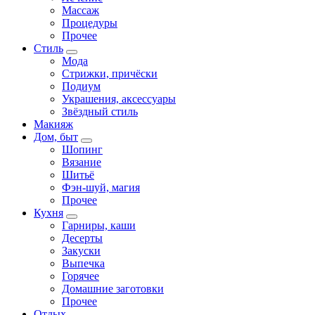
Массаж
Процедуры
Прочее
Стиль
Мода
Стрижки, причёски
Подиум
Украшения, аксессуары
Звёздный стиль
Макияж
Дом, быт
Шопинг
Вязание
Шитьё
Фэн-шуй, магия
Прочее
Кухня
Гарниры, каши
Десерты
Закуски
Выпечка
Горячее
Домашние заготовки
Прочее
Отдых