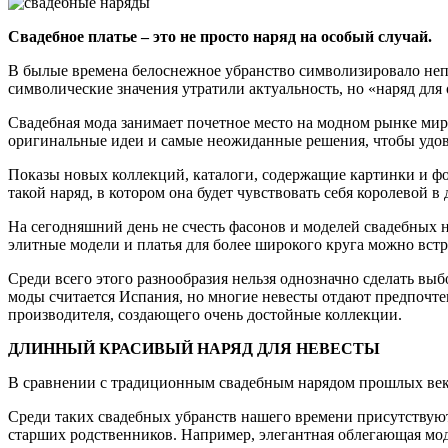
Свадебное платье – это не просто наряд на особый случай.
В былые времена белоснежное убранство символизировало непо
символические значения утратили актуальность, но «наряд для 
Свадебная мода занимает почетное место на модном рынке ми
оригинальные идеи и самые неожиданные решения, чтобы удов
Показы новых коллекций, каталоги, содержащие картинки и фот
такой наряд, в котором она будет чувствовать себя королевой в 
На сегодняшний день не счесть фасонов и моделей свадебных н
элитные модели и платья для более широкого круга можно встр
Среди всего этого разнообразия нельзя однозначно сделать выб
моды считается Испания, но многие невесты отдают предпочте
производителя, создающего очень достойные коллекции.
ДЛИННЫЙ КРАСИВЫЙ НАРЯД ДЛЯ НЕВЕСТЫ
В сравнении с традиционным свадебным нарядом прошлых век
Среди таких свадебных убранств нашего времени присутствую
старших родственников. Например, элегантная облегающая мод