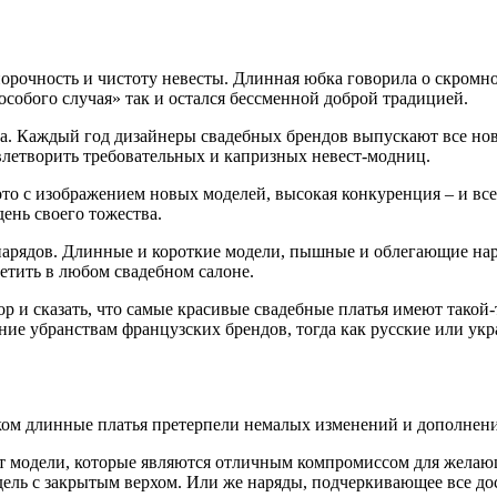
рочность и чистоту невесты. Длинная юбка говорила о скромнос
особого случая» так и остался бессменной доброй традицией.
ра. Каждый год дизайнеры свадебных брендов выпускают все но
летворить требовательных и капризных невест-модниц.
о с изображением новых моделей, высокая конкуренция – и все э
день своего тожества.
арядов. Длинные и короткие модели, пышные и облегающие наряд
етить в любом свадебном салоне.
ор и сказать, что самые красивые свадебные платья имеют такой
ние убранствам французских брендов, тогда как русские или у
ом длинные платья претерпели немалых изменений и дополнен
т модели, которые являются отличным компромиссом для желающ
ель с закрытым верхом. Или же наряды, подчеркивающее все до