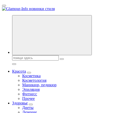
Перейти
к
содержанию
Секреты молодости, красоты и долголетия. Гламурный журнал
Поиск:
Красота
Косметика
Косметология
Маникюр, педикюр
Эпиляция
Фитнесс
Прочее
Здоровье
Диеты
Лечение