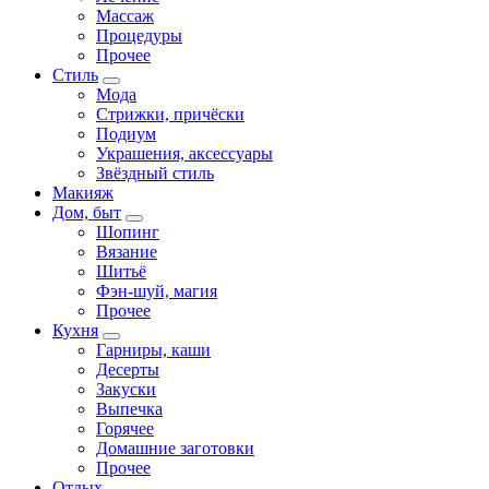
Массаж
Процедуры
Прочее
Стиль
Мода
Стрижки, причёски
Подиум
Украшения, аксессуары
Звёздный стиль
Макияж
Дом, быт
Шопинг
Вязание
Шитьё
Фэн-шуй, магия
Прочее
Кухня
Гарниры, каши
Десерты
Закуски
Выпечка
Горячее
Домашние заготовки
Прочее
Отдых