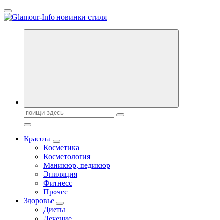
Перейти
к
содержанию
Секреты молодости, красоты и долголетия. Гламурный журнал
Всё для женщин
Поиск:
Красота
Косметика
Косметология
Маникюр, педикюр
Эпиляция
Фитнесс
Прочее
Здоровье
Диеты
Лечение