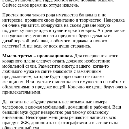
Сейчас самое время их оттуда извлечь.
Простая порча такого рода имущества банальна и не
интересна, проявите свою фантазию и творчество. Наверняка
он очень удивится, обнаружив на своем диване новую
подушечку или увидев в туалете яркий коврик. А представьте
его удивление, если все эти предметы будут сделаны из
дизайнерской рубашки, любимого пиджака и нового
галстука? А вы ведь от всех души старались.
Мысль третья – провокационная.
Для совершения этого
коварного плана следует отдать должное изобретению
мобильной связи. Разместите анкету, вашего, когда-то
любимого мужа на сайте знакомств с заманчивым
предложением, которое будет адресовано не только
женщинам. Или пустите с молотка его имущество на сайтах с
объявлениями о продаже вещей. Конечно же цены будут очень
привлекательными.
Да, кстати не забудьте указать все возможные номера
телефонов, включая мобильный, домашний и рабочий. Ваш
бывший муж будет невероятно рад такому обильному
вниманию. Некоторые женщины решаются написать всю
правду в ЖЖ, дополнить ее фотографиями и выставить на
общественный суд.