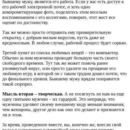
бывшему мужу, является его работа. Если у вас есть доступ к
его рабочей электронной почте, и хоть одно
компрометирующие фото, поделитесь этим веселым
воспоминанием с его коллегами, поверьте, этот жест все
оценят по достоинству.
Так же можно просто отправить ему примирительную
открытку, с добрым милым вирусом, пусть даже не
вредоносным. В любом случае, рабочий процесс будет сорван.
Третий пункт из списка любимых вещей – это компьютер.
Обычно за ним мужчины проводят большую часть своего
свободного времени. Тут так же может помочь ранее
упомянутый вирус, или просто удалите на прощание его
любимую игру, в которой он с таким трудом дошел почти, что
до финального уровня. Бывшему мужу врядли понравится
такой сюрприз.
Мысль вторая – творческая.
А не посягнуть ли нам на еще
одну святыню мужчин – их гардероб. Это неправда, что
мужчины уделяют своему внешнему виду меньше внимания,
чем женщины, другое дело как они это делают и признаются
ли в этом.
За время, проведенное вместе, вы, конечно же, внесли свой
вклад в наполнение гардеробной мужа новыми вещами.