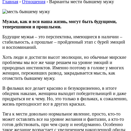
Главная
›
Отношения
›
Варианты мести бывшему мужу
Мужья, как и вся наша жизнь, могут быть будущими,
теперешними и прошлыми.
Будущие мужья – это перспектива, имеющиеся в наличии –
стабильность, а прошлые – пройденный этап с бурей эмоций
и воспоминаний.
Хоть люди и достигли высот эволюции, но обычные мирские
проблемы мы все же чаще решаем на уровне эмоций и
природных инстинктов. Именно поэтому в голове у многих
женщин, переживших развод, закрадывается мысль, как
отомстить бывшему мужу.
В фильмах все делает красиво и безукоризненно, в итоге
обидчик наказан, женщина выходит победительницей и даже
придраться не к чему. Но, это только в фильмах, к сожалению,
жизнь преподносит все в других красках.
Тяга к мести довольно нормальное явление, просто, кто-то
может оставлять все на уровне желания и фантазии, а кто-то
готов действовать, при чем сразу и необдуманно. Особенно
такое желание возрастает с увеличением накопленной обиды