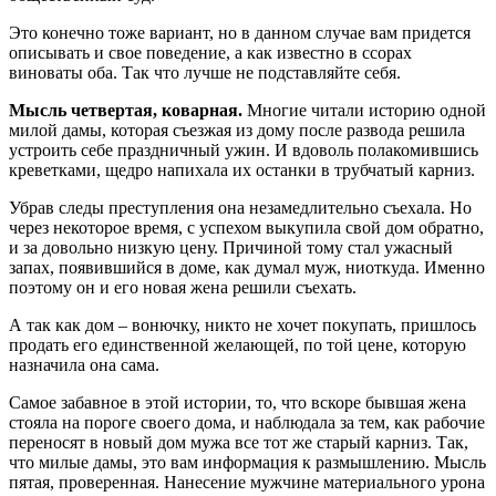
Это конечно тоже вариант, но в данном случае вам придется
описывать и свое поведение, а как известно в ссорах
виноваты оба. Так что лучше не подставляйте себя.
Мысль четвертая, коварная.
Многие читали историю одной
милой дамы, которая съезжая из дому после развода решила
устроить себе праздничный ужин. И вдоволь полакомившись
креветками, щедро напихала их останки в трубчатый карниз.
Убрав следы преступления она незамедлительно съехала. Но
через некоторое время, с успехом выкупила свой дом обратно,
и за довольно низкую цену. Причиной тому стал ужасный
запах, появившийся в доме, как думал муж, ниоткуда. Именно
поэтому он и его новая жена решили съехать.
А так как дом – вонючку, никто не хочет покупать, пришлось
продать его единственной желающей, по той цене, которую
назначила она сама.
Самое забавное в этой истории, то, что вскоре бывшая жена
стояла на пороге своего дома, и наблюдала за тем, как рабочие
переносят в новый дом мужа все тот же старый карниз. Так,
что милые дамы, это вам информация к размышлению. Мысль
пятая, проверенная. Нанесение мужчине материального урона