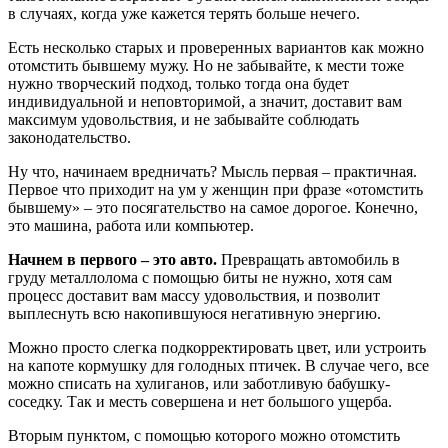
в случаях, когда уже кажется терять больше нечего.
Есть несколько старых и проверенных вариантов как можно
отомстить бывшему мужу. Но не забывайте, к мести тоже
нужно творческий подход, только тогда она будет
индивидуальной и неповторимой, а значит, доставит вам
максимум удовольствия, и не забывайте соблюдать
законодательство.
Ну что, начинаем вредничать? Мысль первая – практичная.
Первое что приходит на ум у женщин при фразе «отомстить
бывшему» – это посягательство на самое дорогое. Конечно,
это машина, работа или компьютер.
Начнем в первого – это авто.
Превращать автомобиль в
груду металлолома с помощью биты не нужно, хотя сам
процесс доставит вам массу удовольствия, и позволит
выплеснуть всю накопившуюся негативную энергию.
Можно просто слегка подкорректировать цвет, или устроить
на капоте кормушку для голодных птичек. В случае чего, все
можно списать на хулиганов, или заботливую бабушку-
соседку. Так и месть совершена и нет большого ущерба.
Вторым пунктом, с помощью которого можно отомстить