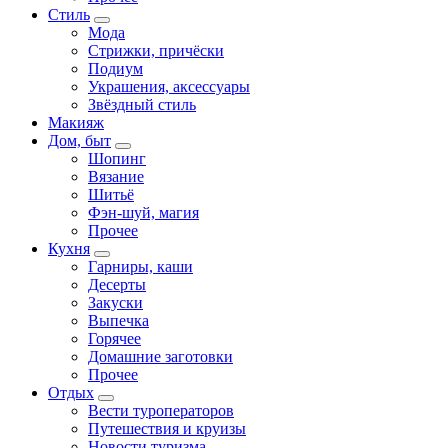
Стиль
Мода
Стрижки, причёски
Подиум
Украшения, аксессуары
Звёздный стиль
Макияж
Дом, быт
Шопинг
Вязание
Шитьё
Фэн-шуй, магия
Прочее
Кухня
Гарниры, каши
Десерты
Закуски
Выпечка
Горячее
Домашние заготовки
Прочее
Отдых
Вести туроператоров
Путешествия и круизы
Новости туризма