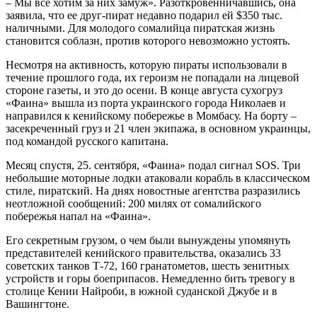
– Мы все хотим за них замуж». Разоткровенничавшись, она
заявила, что ее друг-пират недавно подарил ей $350 тыс.
наличными. Для молодого сомалийца пиратская жизнь
становится соблазн, против которого невозможно устоять.
Несмотря на активность, которую пираты использовали в
течение прошлого года, их героизм не попадали на лицевой
стороне газеты, и это до осени. В конце августа сухогруз
«Фаина» вышла из порта украинского города Николаев и
направился к кенийскому побережье в Момбасу. На борту –
засекреченный груз и 21 член экипажа, в основном украинцы,
под командой русского капитана.
Месяц спустя, 25. сентября, «Фаина» подал сигнал SOS. Три
небольшие моторные лодки атаковали корабль в классическом
стиле, пиратский. На днях новостные агентства разразились
неотложной сообщений: 200 милях от сомалийского
побережья напал на «Фаина».
Его секретным грузом, о чем были вынуждены упомянуть
представителей кенийского правительства, оказались 33
советских танков Т-72, 160 гранатометов, шесть зенитных
устройств и горы боеприпасов. Немедленно бить тревогу в
столице Кении Найроби, в южной суданской Джубе и в
Вашингтоне.