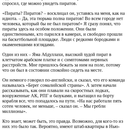
спросил, где можно увидеть пиратов.
«Пираты? Пиратов? – восклицал он, уставясь на меня, как на
идиота. – Да, эта тюрьма полна пиратов! Во всем городе нет
человека, который бы не был пиратом!» Я сразу понял, что
пираты здесь на особом положении. Они были
единственными, кто парился в камерах, и свободно прошли
на баскетбольной площадке. Люди с редкими бородками и
окаменевшими взглядами.
Один из них – Яма Абдуллахи, высокий худой пират в
клетчатом арабском платке и с симптомами нервных
расстройств. Мне пришлось бежать за ним на поле, потому
что он был в состоянии спокойно сидеть на месте.
Он немного говорил по-английски, и сказал, что его команда
называлась «Берег сомалийской страны». А затем начали
рассказывать, как они плавали на скоростных лодках,
вооруженные АК, РПГ и базуками, и вытащил на борту
корабля все, что попадалось на пути. «На нас работали пять
сотен человек, не меньше, – сказал он. – Мы гребли
миллионы».
Кто знает, может быть, это правда. Возможно, для кого-то из
них это было так. Вероятно, имеют штаб-квартиры в Нью-