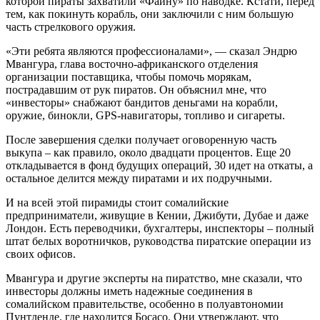
которой пираты захватили «Фаину» по наводке. Кстати, перед
тем, как покинуть корабль, они заключили с ним большую
часть стрелкового оружия.
«Эти ребята являются профессионалами», — сказал Эндрю
Мвангура, глава восточно-африканского отделения
организации поставщика, чтобы помочь морякам,
пострадавшим от рук пиратов. Он объяснил мне, что
«инвесторы» снабжают бандитов деньгами на корабли,
оружие, бинокли, GPS-навигаторы, топливо и сигареты.
После завершения сделки получает оговоренную часть
выкупа – как правило, около двадцати процентов. Еще 20
откладывается в фонд будущих операций, 30 идет на откаты, а
остальное делится между пиратами и их подручными.
И на всей этой пирамиды стоит сомалийские
предприниматели, живущие в Кении, Джибути, Дубае и даже
Лондон. Есть переводчики, бухгалтеры, инспекторы – полный
штат белых воротничков, руководства пиратские операции из
своих офисов.
Мвангура и другие эксперты на пиратство, мне сказали, что
инвесторы должны иметь надежные соединения в
сомалийском правительстве, особенно в полуавтономии
Пунтленде, где находится Босасо. Они утверждают, что