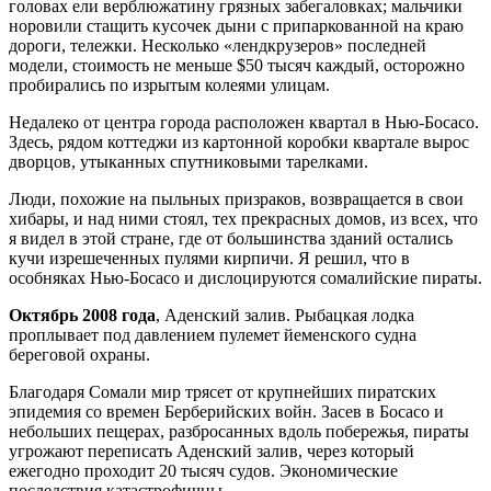
головах ели верблюжатину грязных забегаловках; мальчики
норовили стащить кусочек дыни с припаркованной на краю
дороги, тележки. Несколько «лендкрузеров» последней
модели, стоимость не меньше $50 тысяч каждый, осторожно
пробирались по изрытым колеями улицам.
Недалеко от центра города расположен квартал в Нью-Босасо.
Здесь, рядом коттеджи из картонной коробки квартале вырос
дворцов, утыканных спутниковыми тарелками.
Люди, похожие на пыльных призраков, возвращается в свои
хибары, и над ними стоял, тех прекрасных домов, из всех, что
я видел в этой стране, где от большинства зданий остались
кучи изрешеченных пулями кирпичи. Я решил, что в
особняках Нью-Босасо и дислоцируются сомалийские пираты.
Октябрь 2008 года
, Аденский залив. Рыбацкая лодка
проплывает под давлением пулемет йеменского судна
береговой охраны.
Благодаря Сомали мир трясет от крупнейших пиратских
эпидемия со времен Берберийских войн. Засев в Босасо и
небольших пещерах, разбросанных вдоль побережья, пираты
угрожают переписать Аденский залив, через который
ежегодно проходит 20 тысяч судов. Экономические
последствия катастрофичны.