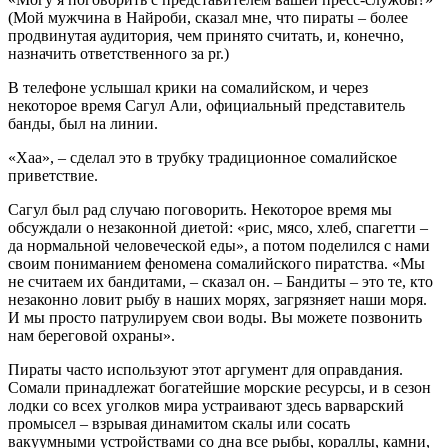
(Мой мужчина в Найроби, сказал мне, что пираты – более
продвинутая аудитория, чем принято считать, и, конечно,
назначить ответственного за pr.)
В телефоне услышал крики на сомалийском, и через
некоторое время Сагул Али, официальный представитель
банды, был на линии.
«Хаа», – сделал это в трубку традиционное сомалийское
приветствие.
Сагул был рад случаю поговорить. Некоторое время мы
обсуждали о незаконной диетой: «рис, мясо, хлеб, спагетти –
да нормальной человеческой еды», а потом поделился с нами
своим пониманием феномена сомалийского пиратства. «Мы
не считаем их бандитами, – сказал он. – Бандиты – это те, кто
незаконно ловит рыбу в наших морях, загрязняет наши моря.
И мы просто патрулируем свои воды. Вы можете позвонить
нам береговой охраны».
Пираты часто используют этот аргумент для оправдания.
Сомали принадлежат богатейшие морские ресурсы, и в сезон
лодки со всех уголков мира устраивают здесь варварский
промысел – взрывая динамитом скалы или сосать
вакуумными устройствами со дна все рыбы, кораллы, камни,