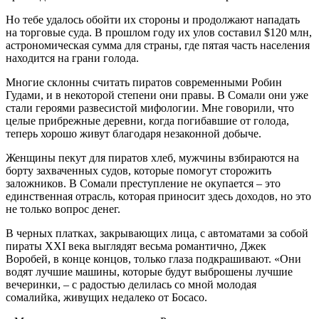
Но тебе удалось обойти их стороны и продолжают нападать
на торговые суда. В прошлом году их улов составил $120 млн,
астрономическая сумма для страны, где пятая часть населения
находится на грани голода.
Многие склонны считать пиратов современными Робин
Гудами, и в некоторой степени они правы. В Сомали они уже
стали героями развесистой мифологии. Мне говорили, что
целые прибрежные деревни, когда погибавшие от голода,
теперь хорошо живут благодаря незаконной добыче.
Женщины пекут для пиратов хлеб, мужчины взбираются на
борту захваченных судов, которые помогут сторожить
заложников. В Сомали преступление не окупается – это
единственная отрасль, которая приносит здесь доходов, но это
не только вопрос денег.
В черных платках, закрывающих лица, с автоматами за собой
пираты XXI века выглядят весьма романтично, Джек
Воробей, в конце концов, только глаза подкрашивают. «Они
водят лучшие машины, которые будут выброшены лучшие
вечеринки, – с радостью делилась со мной молодая
сомалийка, живущих недалеко от Босасо.