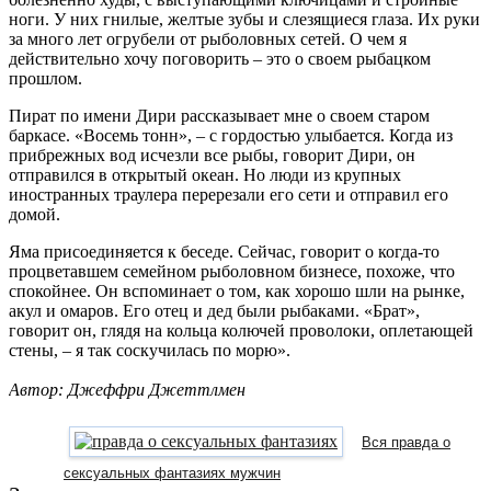
ноги. У них гнилые, желтые зубы и слезящиеся глаза. Их руки
за много лет огрубели от рыболовных сетей. О чем я
действительно хочу поговорить – это о своем рыбацком
прошлом.
Пират по имени Дири рассказывает мне о своем старом
баркасе. «Восемь тонн», – с гордостью улыбается. Когда из
прибрежных вод исчезли все рыбы, говорит Дири, он
отправился в открытый океан. Но люди из крупных
иностранных траулера перерезали его сети и отправил его
домой.
Яма присоединяется к беседе. Сейчас, говорит о когда-то
процветавшем семейном рыболовном бизнесе, похоже, что
спокойнее. Он вспоминает о том, как хорошо шли на рынке,
акул и омаров. Его отец и дед были рыбаками. «Брат»,
говорит он, глядя на кольца колючей проволоки, оплетающей
стены, – я так соскучилась по морю».
Автор: Джеффри Джеттлмен
Вся правда о
сексуальных фантазиях мужчин