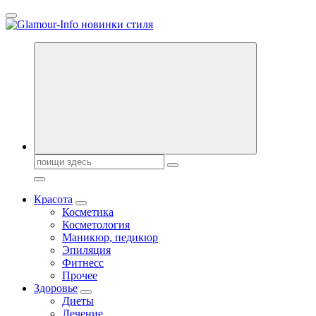
Перейти
к
содержанию
Секреты молодости, красоты и долголетия. Гламурный журнал
Всё для женщин
Поиск:
Красота
Косметика
Косметология
Маникюр, педикюр
Эпиляция
Фитнесс
Прочее
Здоровье
Диеты
Лечение