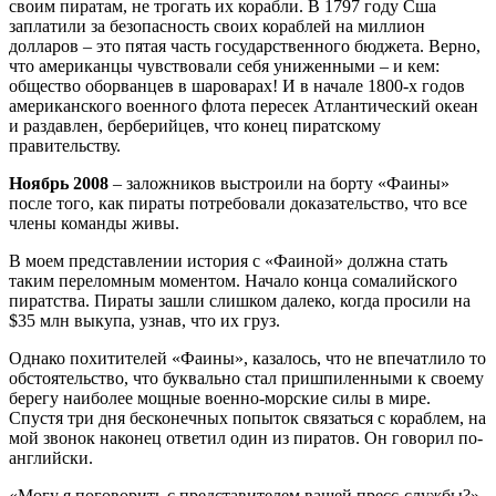
своим пиратам, не трогать их корабли. В 1797 году Сша
заплатили за безопасность своих кораблей на миллион
долларов – это пятая часть государственного бюджета. Верно,
что американцы чувствовали себя униженными – и кем:
общество оборванцев в шароварах! И в начале 1800-х годов
американского военного флота пересек Атлантический океан
и раздавлен, берберийцев, что конец пиратскому
правительству.
Ноябрь 2008
– заложников выстроили на борту «Фаины»
после того, как пираты потребовали доказательство, что все
члены команды живы.
В моем представлении история с «Фаиной» должна стать
таким переломным моментом. Начало конца сомалийского
пиратства. Пираты зашли слишком далеко, когда просили на
$35 млн выкупа, узнав, что их груз.
Однако похитителей «Фаины», казалось, что не впечатлило то
обстоятельство, что буквально стал пришпиленными к своему
берегу наиболее мощные военно-морские силы в мире.
Спустя три дня бесконечных попыток связаться с кораблем, на
мой звонок наконец ответил один из пиратов. Он говорил по-
английски.
«Могу я поговорить с представителем вашей пресс-службы?»