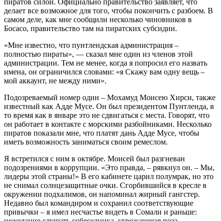
пиратов силой. Официально правительство заявляет, что
делает все возможное для того, чтобы покончить с разбоем. В
самом деле, как мне сообщили несколько чиновников в
Босасо, правительство там на пиратских субсидии.
«Мне известно, что пунтлендская администрация –
полностью пираты», — сказал мне один из членов этой
администрации. Тем не менее, когда я попросил его назвать
имена, он ограничился словами: «я Скажу вам одну вещь –
мой аккаунт, не между ними».
Подозреваемый номер один – Мохамуд Моисею Хирси, также
известный как Адде Мусе. Он был президентом Пунтленда, в
то время как в январе это не сдвигаться с места. Говорят, что
он работает в контакте с морскими разбойниками. Несколько
пиратов показали мне, что платят дань Адде Мусе, чтобы
иметь возможность заниматься своим ремеслом.
Я встретился с ним в октябре. Моисей был разгневан
подозрениями в коррупции. «Это правда, – рявкнул он. – Мы,
лидеры этой страны!» В его кабинете царил полумрак, но это
не снимал солнцезащитные очки. Сгорбившийся в кресле в
окружении подхалимов, он напоминал жирный гангстер.
Недавно был командиром и сохранил соответствующие
привычки – я имел несчастье видеть в Сомали и раньше:
нежелание слушать собеседника, угрожающая поза.