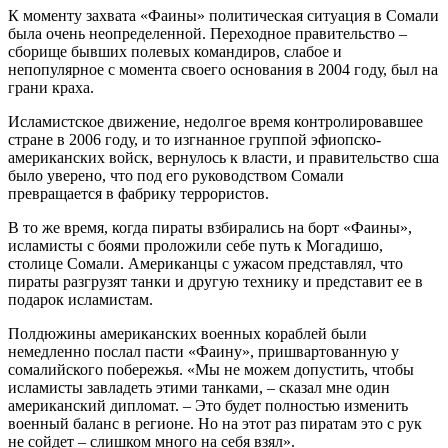
К моменту захвата «Фаины» политическая ситуация в Сомали
была очень неопределенной. Переходное правительство –
сборище бывших полевых командиров, слабое и
непопулярное с момента своего основания в 2004 году, был на
грани краха.
Исламистское движение, недолгое время контролировавшее
стране в 2006 году, и то изгнанное группой эфиопско-
американских войск, вернулось к власти, и правительство сша
было уверено, что под его руководством Сомали
превращается в фабрику террористов.
В то же время, когда пираты взбирались на борт «Фаины»,
исламисты с боями проложили себе путь к Могадишо,
столице Сомали. Американцы с ужасом представлял, что
пираты разгрузят танки и другую технику и представит ее в
подарок исламистам.
Полдюжины американских военных кораблей были
немедленно послал пасти «Фаину», пришвартованную у
сомалийского побережья. «Мы не можем допустить, чтобы
исламисты завладеть этими танками, – сказал мне один
американский дипломат. – Это будет полностью изменить
военный баланс в регионе. Но на этот раз пиратам это с рук
не сойдет – слишком много на себя взял».