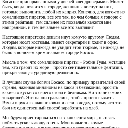
Босасо с припаркованными у дверей «лендроверами». Может
быть, когда появится в городе, женщины виснут на них,
готовые выполнить любой их каприз. Конечно, для кого-то из
сомалийских пиратов, все это так, но чем больше я говорю с
этими ребятами, тем сильнее их похвальба кажется мне
наигранной, и тем печальнее все это выглядит.
Настоящие пиратские деньги идут кому-то другому. Людям,
которые носят костюмы, имеют секретарей и ходит в офис.
Людям, которые никогда не увидит этой тюрьме, и никогда не
было в вонючем криминальном городе Босасо.
Мысль о том, что сомалийские пираты – Робин Гуды, мстящие
тем, кто грабит их море – просто сентиментальные фантазии,
прикрывающая уродливую реальность.
В лучшем случае богачи Босасо, по примеру правителей своей
страны, наживая миллионы на хаоса и беззакония, бросить
какие-то куски со своего стола и беднякам. Но это не о моих
товарищей. Эти парни сражались, чтобы просто выжить.
Взяли в руки «калашниковы» и сели в лодку, потому что это
был их единственный способ заработать на хлеб.
Мы будем ориентироваться на заключения мира, пытаясь
поймать ускользающую тень. Мои новые знакомые
болезненно худы, с выступающими ключицами и стройные