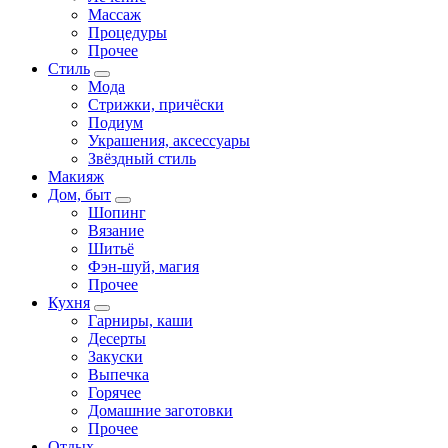
Массаж
Процедуры
Прочее
Стиль
Мода
Стрижки, причёски
Подиум
Украшения, аксессуары
Звёздный стиль
Макияж
Дом, быт
Шопинг
Вязание
Шитьё
Фэн-шуй, магия
Прочее
Кухня
Гарниры, каши
Десерты
Закуски
Выпечка
Горячее
Домашние заготовки
Прочее
Отдых