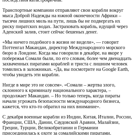
Транспортные компании отправляют свои корабли вокруг
мыса Доброй Надежды на южной оконечности Африки –
тысячи лишних миль на пути, лишь бы не подвергать их
риску пиратских водах. Застраховать корабль, идущий через
Аденский залив, стоит сейчас бешеных денег.
«Мы ничего подобного в жизни не видели», — говорит
Поттенгал Макандан, директор Международного морского
бюро в Лондоне. Когда мы говорили в декабре, на якоре у
побережья Сомали были, по его словам, более чем двенадцать
захваченных пиратами кораблей и триста с лишним человек
томились в заложниках. «Да, вы посмотрите на Google Earth,
чтобы увидеть эти корабли.
Нигде в мире это не совсем». «Сомали – жертва злого,
склонного к криминалу национального характера, –
продолжает Макандан. – Но только теперь, когда пираты
начали угрожать безопасности международного бизнеса,
кажется, что кто-то обратил на них внимание».
С декабря военные корабли из Индии, Китая, Италии, России,
Франции, США, Дании, Саудовской Аравии, Малайзии,
Греции, Турции, Великобритании и Германии
присоединилась к охоте за сомалийскими пиратами.