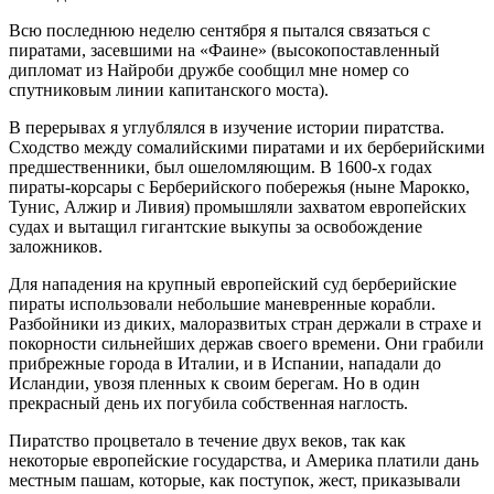
Всю последнюю неделю сентября я пытался связаться с
пиратами, засевшими на «Фаине» (высокопоставленный
дипломат из Найроби дружбе сообщил мне номер со
спутниковым линии капитанского моста).
В перерывах я углублялся в изучение истории пиратства.
Сходство между сомалийскими пиратами и их берберийскими
предшественники, был ошеломляющим. В 1600-х годах
пираты-корсары с Берберийского побережья (ныне Марокко,
Тунис, Алжир и Ливия) промышляли захватом европейских
судах и вытащил гигантские выкупы за освобождение
заложников.
Для нападения на крупный европейский суд берберийские
пираты использовали небольшие маневренные корабли.
Разбойники из диких, малоразвитых стран держали в страхе и
покорности сильнейших держав своего времени. Они грабили
прибрежные города в Италии, и в Испании, нападали до
Исландии, увозя пленных к своим берегам. Но в один
прекрасный день их погубила собственная наглость.
Пиратство процветало в течение двух веков, так как
некоторые европейские государства, и Америка платили дань
местным пашам, которые, как поступок, жест, приказывали