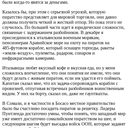
были когда-то явятся за деньгами.
Казалось бы, при этом с серьезной угрозой, которую
пиратство представляет для мировой торговли, они давно
должны получить четкий и жесткий отпор. Но пока этого не
случилось. По большей части идет в юридические сложности,
связанные с задержанием разбойников. В декабре я
присоединился к итальянским военным морякам,
пенсионерам Аравийское море на охоту на пиратов на
485‑футовом корабле, который оснащен торпеды, ракеты
«земля–воздух», пулеметы, радаром, сонаром и
инфракрасными камерами.
Итальянцы любят вкусный кофе и вкусная еда, но у меня
сложилось впечатление, что они понятия не имели, что они
будут делать с живым пиратом, если им удастся его поймать.
Капитан сказал мне, что их задача-сопровождать корабли с
провизией, отпугивая встречных разбойников воинственным
видом. У них на борту, сказал он, даже не гауптвахты.
В Сомали, и в частности в Босасо местное правительство
было бы счастливо посадить пиратов за решетку. Лидеры
Пунтленда достаточно умны, чтобы понять, что западный мир
уже имеет достаточно сомалийским пиратством на шее, и
следующим шагом будет высадка войск ООН, которые задавят