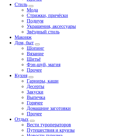
Стиль
Мода
Стрижки, причёски
Подиум
Украшения, аксессуары
Звёздный стиль
Макияж
Дом, быт
Шопинг
Вязание
Шитьё
Фэн-шуй, магия
Прочее
Кухня
Гарниры, каши
Десерты
Закуски
Выпечка
Горячее
Домашние заготовки
Прочее
Отдых
Вести туроператоров
Путешествия и круизы
Новости туризма