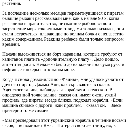
растения.
За последние несколько месяцев переметнувшиеся к пиратам
бывшие рыбаки рассказывали мне, как в начале 90-х, когда
развалилось правительство, незаконное рыболовство и
загрязнение моря токсичными отходами только началась, они
стали встречаться, плавающие по волнам бочки с неизвестно
каким содержанием. Реакция рыбаков были только вопросом
времени.
Начали высаживаться на борт караваны, которые требуют от
капитанов платить «дополнительную плату». Дело пошло,
аппетиты росли. Недалеко было до нападения на сухогрузы и
нефтяные танкеры в открытом море.
Когда я снова дозвонился до «Фаины», мне удалось узнать от
другого пирата, Джамы Али, как скрываются в скалах
Аденского залива, наблюдая за кораблями в телескоп. В
определенной точке залива, сказал он, имеет очень узкий
профиль, где пираты засаде близко, подходят корабли. «Если
машина сбилась с дороги, жди проблем, – сказал он. – Здесь
примерно то же самое».
«Мы преследовали этот украинский корабль в течение восьми
часов, – вспоминает Яма. – Потерял свою лестницу, но, к