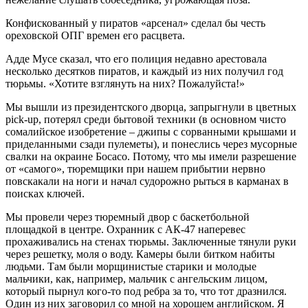
Конфискованный у пиратов «арсенал» сделал бы честь
ореховской ОПГ времен его расцвета.
Адде Мусе сказал, что его полиция недавно арестовала
несколько десятков пиратов, и каждый из них получил год
тюрьмы. «Хотите взглянуть на них? Пожалуйста!»
Мы вышли из президентского дворца, запрыгнули в цветных
pick-up, потерял среди бытовой техники (в основном чисто
сомалийское изобретение – джипы с сорванными крышами и
приделанными сзади пулеметы), и понеслись через мусорные
свалки на окраине Босасо. Потому, что мы имели разрешение
от «самого», тюремщики при нашем прибытии нервно
повскакали на ноги и начал судорожно рыться в карманах в
поисках ключей.
Мы провели через тюремный двор с баскетбольной
площадкой в центре. Охранник с АК-47 наперевес
прохаживались на стенах тюрьмы. Заключенные тянули руки
через решетку, моля о воду. Камеры были битком набиты
людьми. Там были морщинистые старики и молодые
мальчики, как, например, мальчик с ангельским лицом,
который пырнул кого-то под ребра за то, что тот дразнился.
Один из них заговорил со мной на хорошем английском. Я