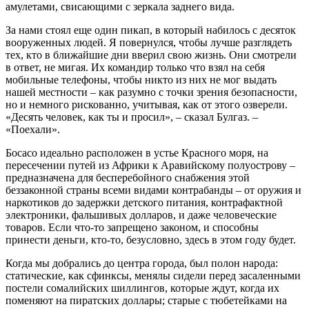
амулетами, свисающими с зеркала заднего вида.
За нами стоял еще один пикап, в который набилось с десяток
вооруженных людей. Я повернулся, чтобы лучше разглядеть
тех, кто в ближайшие дни вверил свою жизнь. Они смотрели
в ответ, не мигая. Их командир только что взял на себя
мобильные телефоны, чтобы никто из них не мог выдать
нашей местности – как разумно с точки зрения безопасности,
но и немного рискованно, учитывая, как от этого озверели.
«Десять человек, как ты и просил», – сказал Булгаз. –
«Поехали».
Босасо идеально расположен в устье Красного моря, на
пересечении путей из Африки к Аравийскому полуострову –
предназначена для бесперебойного снабжения этой
беззаконной страны всеми видами контрабанды – от оружия и
наркотиков до задержки детского питания, контрафактной
электроники, фальшивых долларов, и даже человеческие
товаров. Если что-то запрещено законом, и способны
принести деньги, кто-то, безусловно, здесь в этом году будет.
Когда мы добрались до центра города, был полон народа:
статические, как сфинксы, менялы сидели перед засаленными
постели сомалийских шиллингов, которые ждут, когда их
поменяют на пиратских доллары; старые с тюбетейками на