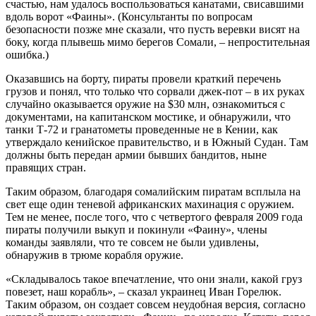
счастью, нам удалось воспользоваться канатами, свисавшими
вдоль ворот «Фаины». (Консультанты по вопросам
безопасности позже мне сказали, что пусть веревки висят на
боку, когда плывешь мимо берегов Сомали, – непростительная
ошибка.)
Оказавшись на борту, пираты провели краткий перечень
грузов и понял, что только что сорвали джек-пот – в их руках
случайно оказывается оружие на $30 млн, ознакомиться с
документами, на капитанском мостике, и обнаружили, что
танки Т-72 и гранатометы проведенные не в Кении, как
утверждало кенийское правительство, и в Южный Судан. Там
должны быть передан армии бывших бандитов, ныне
правящих стран.
Таким образом, благодаря сомалийским пиратам всплыла на
свет еще один теневой африканских махинация с оружием.
Тем не менее, после того, что с четвертого февраля 2009 года
пираты получили выкуп и покинули «Фаину», члены
команды заявляли, что те совсем не были удивлены,
обнаружив в трюме корабля оружие.
«Складывалось такое впечатление, что они знали, какой груз
повезет, наш корабль», – сказал украинец Иван Горелюк.
Таким образом, он создает совсем неудобная версия, согласно