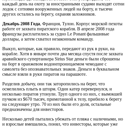
каждый день на охоту за иностранными судами выходят сотни
лодок с сотнями вооруженных людей на борту, и тысячи
других остались на берегу, охраняя заложников.
Декабрь 2008 Года
, Франция, Тулон. Корпус морской пехоты
работе от захвата пиратского корабля. В апреле 2008 года
французы расплатились за судно Le Ponant фальшивые
доллары, а затем схватил незаконным команду.
Выкуп, которые, как правило, передают из рук в руки, на
корабле. Хотя в январе почти два месяца спустя после захвата
аравийского супертанкера Sirius Star деньги были сброшены
на борт в оранжевом водонепроницаемом чемодане с
самолета без опознавательных знаков. Деньги в буквальном
смысле взяли в руки пиратов на парашюте.
Разделив добычу, они так заторопились на берег, что
осмелились плыть в шторм. Один катер перевернулся, и
несколько пиратов утонули. Труп одного из них, с вымокшей
пучком из $670 тысяч, примотанной к телу, прибило к берегу
на следующее утро. 70 из них были его доля, остальные
предназначены для инвесторов.
Несколько детей пытались убежать от пляжа с наличными, но
и взрослые вмешались, понял, что инвесторы, которые уже