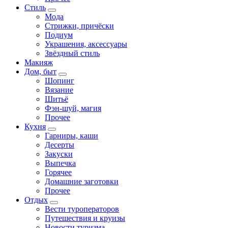
Стиль
Мода
Стрижки, причёски
Подиум
Украшения, аксессуары
Звёздный стиль
Макияж
Дом, быт
Шопинг
Вязание
Шитьё
Фэн-шуй, магия
Прочее
Кухня
Гарниры, каши
Десерты
Закуски
Выпечка
Горячее
Домашние заготовки
Прочее
Отдых
Вести туроператоров
Путешествия и круизы
Новости туризма