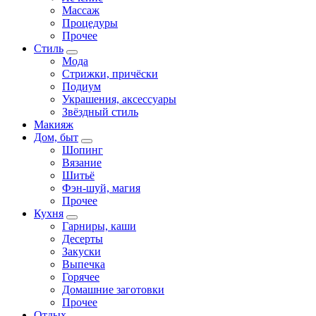
Массаж
Процедуры
Прочее
Стиль
Мода
Стрижки, причёски
Подиум
Украшения, аксессуары
Звёздный стиль
Макияж
Дом, быт
Шопинг
Вязание
Шитьё
Фэн-шуй, магия
Прочее
Кухня
Гарниры, каши
Десерты
Закуски
Выпечка
Горячее
Домашние заготовки
Прочее
Отдых