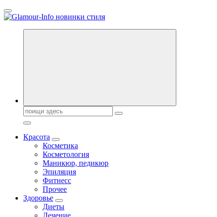
Перейти
к
содержанию
Секреты молодости, красоты и долголетия. Гламурный журнал
Всё для женщин
Поиск:
Красота
Косметика
Косметология
Маникюр, педикюр
Эпиляция
Фитнесс
Прочее
Здоровье
Диеты
Лечение