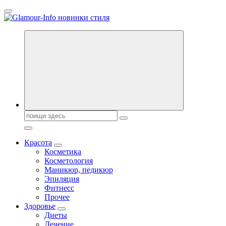
Перейти
к
содержанию
Секреты молодости, красоты и долголетия. Гламурный журнал
Поиск:
Красота
Косметика
Косметология
Маникюр, педикюр
Эпиляция
Фитнесс
Прочее
Здоровье
Диеты
Лечение