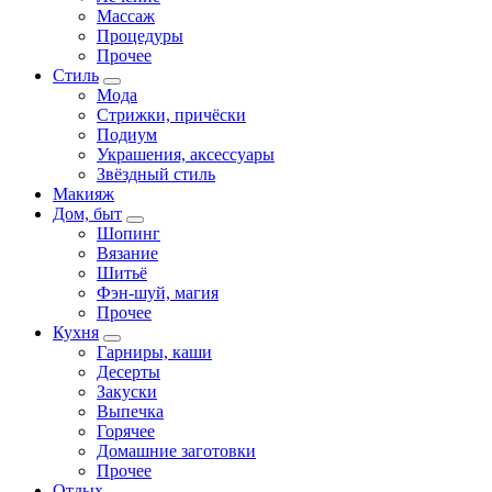
Массаж
Процедуры
Прочее
Стиль
Мода
Стрижки, причёски
Подиум
Украшения, аксессуары
Звёздный стиль
Макияж
Дом, быт
Шопинг
Вязание
Шитьё
Фэн-шуй, магия
Прочее
Кухня
Гарниры, каши
Десерты
Закуски
Выпечка
Горячее
Домашние заготовки
Прочее
Отдых