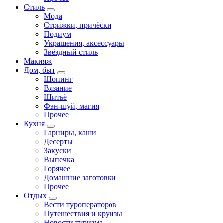
Стиль
Мода
Стрижки, причёски
Подиум
Украшения, аксессуары
Звёздный стиль
Макияж
Дом, быт
Шопинг
Вязание
Шитьё
Фэн-шуй, магия
Прочее
Кухня
Гарниры, каши
Десерты
Закуски
Выпечка
Горячее
Домашние заготовки
Прочее
Отдых
Вести туроператоров
Путешествия и круизы
Новости туризма