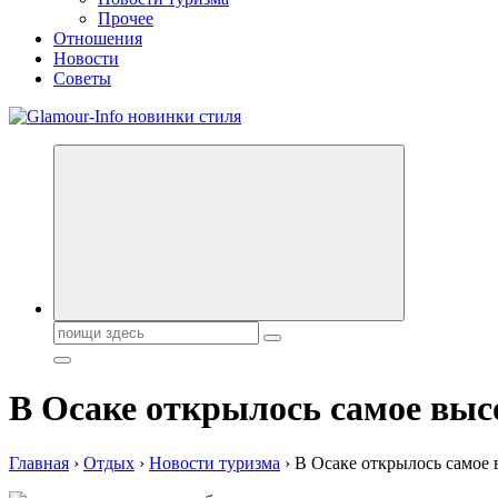
Прочее
Отношения
Новости
Советы
Секреты молодости, красоты и долголетия. Гламурный журнал
Поиск:
В Осаке открылось самое выс
Главная
›
Отдых
›
Новости туризма
›
В Осаке открылось самое 