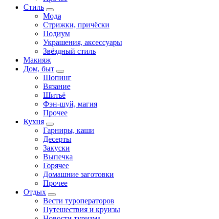
Стиль
Мода
Стрижки, причёски
Подиум
Украшения, аксессуары
Звёздный стиль
Макияж
Дом, быт
Шопинг
Вязание
Шитьё
Фэн-шуй, магия
Прочее
Кухня
Гарниры, каши
Десерты
Закуски
Выпечка
Горячее
Домашние заготовки
Прочее
Отдых
Вести туроператоров
Путешествия и круизы
Новости туризма