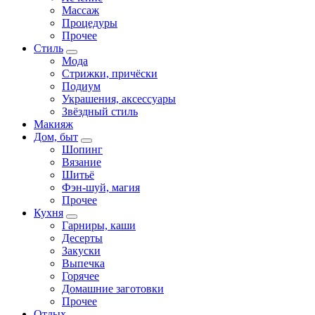
Массаж
Процедуры
Прочее
Стиль
Мода
Стрижки, причёски
Подиум
Украшения, аксессуары
Звёздный стиль
Макияж
Дом, быт
Шопинг
Вязание
Шитьё
Фэн-шуй, магия
Прочее
Кухня
Гарниры, каши
Десерты
Закуски
Выпечка
Горячее
Домашние заготовки
Прочее
Отдых