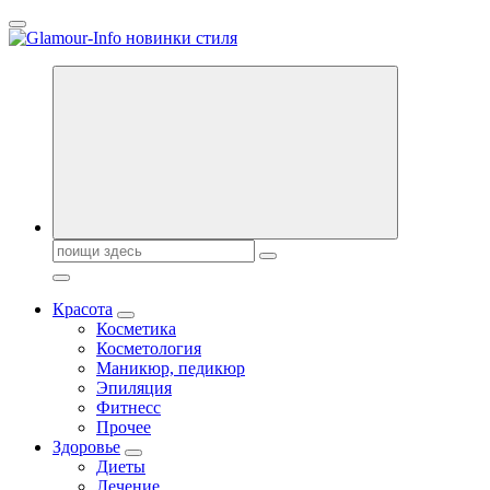
Перейти
к
содержанию
Секреты молодости, красоты и долголетия. Гламурный журнал
Всё для женщин
Поиск:
Красота
Косметика
Косметология
Маникюр, педикюр
Эпиляция
Фитнесс
Прочее
Здоровье
Диеты
Лечение