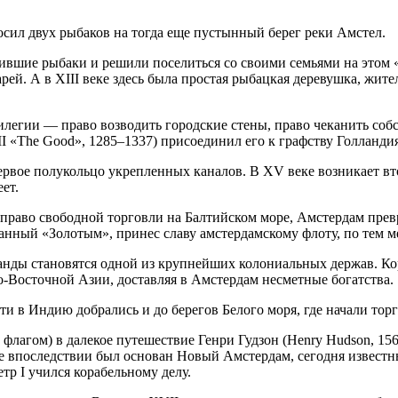
осил двух рыбаков на тогда еще пустынный берег реки Амстел.
вшие рыбаки и решили поселиться со своими семьями на этом «
ей. А в XIII веке здесь была простая рыбацкая деревушка, жите
легии — право возводить городские стены, право чеканить соб
III «The Good», 1285–1337) присоединил его к графству Голландия
первое полукольцо укрепленных каналов. В XV веке возникает в
ет.
 право свободной торговли на Балтийском море, Амстердам пре
ванный «Золотым», принес славу амстердамскому флоту, по тем 
ланды становятся одной из крупнейших колониальных держав. 
-Восточной Азии, доставляя в Амстердам несметные богатства.
ти в Индию добрались и до берегов Белого моря, где начали торг
флагом) в далекое путешествие Генри Гудзон (Henry Hudson, 156
где впоследствии был основан Новый Амстердам, сегодня извест
р I учился корабельному делу.