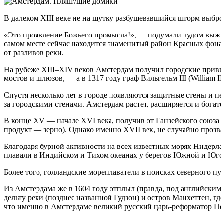
В далеком XIII веке не на шутку разбушевавшийся шторм выбр
«Это проявление Божьего промысла!», — подумали чудом выжи
самом месте сейчас находится знаменитый район Красных фонар
от разливов реки.
На рубеже XIII–XIV веков Амстердам получил городские приви
мостов и шлюзов, — а в 1317 году граф Вильгельм III (William 
Спустя несколько лет в городе появляются защитные стены и 
за городскими стенами. Амстердам растет, расширяется и богате
В конце XV — начале XVI века, получив от Ганзейского союза
продукт — зерно). Однако именно XVII век, не случайно проз
Благодаря бурной активности на всех известных морях Нидер
плавали в Индийском и Тихом океанах у берегов Южной и Юго
Более того, голландские мореплаватели в поисках северного пу
Из Амстердама же в 1604 году отплыл (правда, под английским 
дельту реки (позднее названной Гудзон) и остров Манхеттен, 
что именно в Амстердаме великий русский царь-реформатор Пет