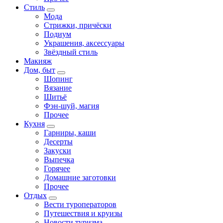
Стиль
Мода
Стрижки, причёски
Подиум
Украшения, аксессуары
Звёздный стиль
Макияж
Дом, быт
Шопинг
Вязание
Шитьё
Фэн-шуй, магия
Прочее
Кухня
Гарниры, каши
Десерты
Закуски
Выпечка
Горячее
Домашние заготовки
Прочее
Отдых
Вести туроператоров
Путешествия и круизы
Новости туризма