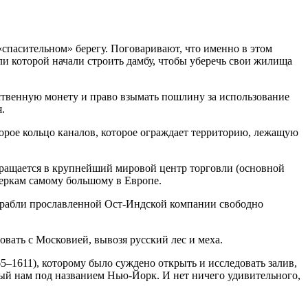
спасительном» берегу. Поговаривают, что именно в этом
ли которой начали строить дамбу, чтобы уберечь свои жилища
ственную монету и право взымать пошлину за использование
.
торое кольцо каналов, которое ограждает территорию, лежащую
вращается в крупнейший мировой центр торговли (основной
меркам самому большому в Европе.
Корабли прославленной Ост-Индской компании свободно
овать с Московией, вывозя русский лес и меха.
5–1611), которому было суждено открыть и исследовать залив,
ный нам под названием Нью-Йорк. И нет ничего удивительного,