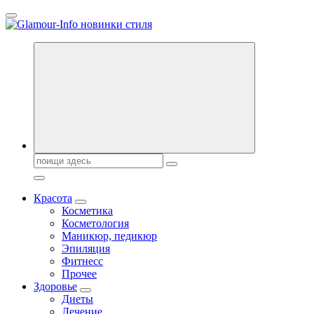
Перейти
к
содержанию
Секреты молодости, красоты и долголетия. Гламурный журнал
Поиск:
Красота
Косметика
Косметология
Маникюр, педикюр
Эпиляция
Фитнесс
Прочее
Здоровье
Диеты
Лечение