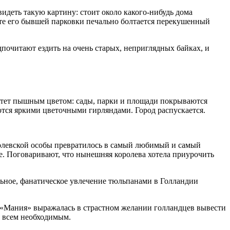
деть такую картину: стоит около какого-нибудь дома
 месте его бывшей парковки печально болтается перекушенный
почитают ездить на очень старых, неприглядных байках, и
етет пышным цветом: сады, парки и площади покрываются
тся яркими цветочными гирляндами. Город распускается.
ролевской особы превратилось в самый любимый и самый
ле. Поговаривают, что нынешняя королева хотела приурочить
ьное, фанатическое увлечение тюльпанами в Голландии
. «Мания» выражалась в страстном желании голландцев вывести
и всем необходимым.