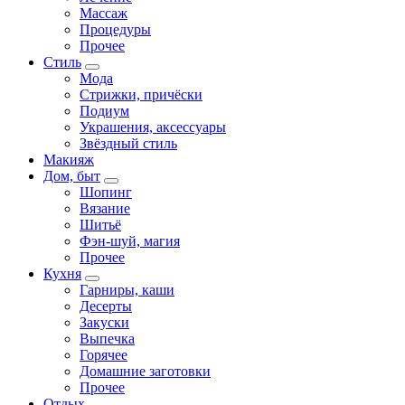
Массаж
Процедуры
Прочее
Стиль
Мода
Стрижки, причёски
Подиум
Украшения, аксессуары
Звёздный стиль
Макияж
Дом, быт
Шопинг
Вязание
Шитьё
Фэн-шуй, магия
Прочее
Кухня
Гарниры, каши
Десерты
Закуски
Выпечка
Горячее
Домашние заготовки
Прочее
Отдых