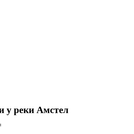
 Всё для женщин
 у реки Амстел
л