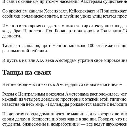
В связи с сильным притоком населения Амстердам существенно 
Со временем каналы Херенхрахт, Кейсерсхрахт и Принсенхрахт
особняки голландской знати, в глубине узких улиц ютятся про
Именно в это время создается множество архитектурных шедев
когда брат Наполеона Луи Бонапарт стал королем Голландии (1
давности.
Та же сеть каналов, протяженностью около 100 км, те же изящ
разномастной публики.
И пусть в начале XIX века Амстердам утратил свое мировое зна
Танцы на сваях
Нет необходимости ехать в Амстердам со своим велосипедом —
Рядом с Центральным вокзалом Амстердама расположилась четы
каждый из четырех довольно просторных этажей этой типично 
известна на весь мир. «Голландцы рождаются вместе с велосип
На дорогах города доминируют не машины, для которых во мно
своим делам и беспрестанно звонящие в звонки. Говорят, что
студенты, бизнесмены и домработницы — все ведут двухколес