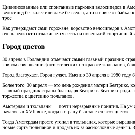
Цивилизованные или спонтанные парковки велосипедов в Амсте
велосипед без колес или даже без седла, а то и вовсе от байка
трос.
Как утверждают сами горожане, воровство велосипедов в Амст
очень редко кто отваживается сесть на новенький спортивный 
Город цветов
30 апреля в Голландии отмечают самый главный праздник стр
ковром совершенно фантастических по красоте тюльпанов, ба
Город благоухает. Город гуляет. Именно 30 апреля в 1980 году
Более того, 30 апреля — это день рождения матери Беатрикс
главный праздник страны благодаря Беатрикс. Беатрикс родилас
торжества к цветению тюльпанов.
Амстердам и тюльпаны — почти неразрывные понятия. На ум с
началось в XVII веке, когда в страну был завезен этот цветок.
Тогда Амстердам просто утопал в тюльпанах, которые выращив
новые сорта тюльпанов и продать их за баснословные деньги.