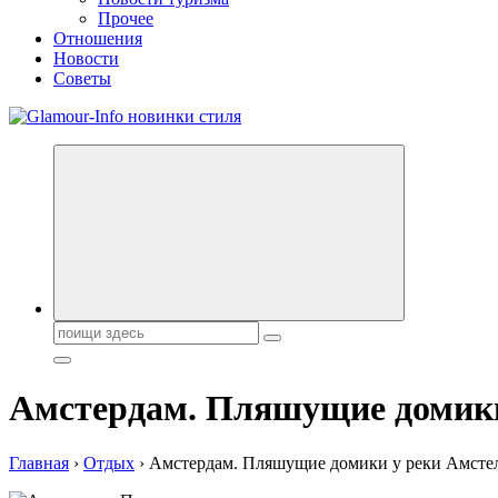
Прочее
Отношения
Новости
Советы
Секреты молодости, красоты и долголетия. Гламурный журнал
Поиск:
Амстердам. Пляшущие домики
Главная
›
Отдых
›
Амстердам. Пляшущие домики у реки Амсте