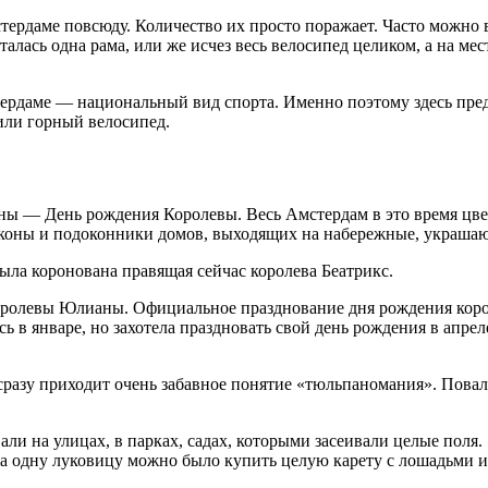
рдаме повсюду. Количество их просто поражает. Часто можно ви
 осталась одна рама, или же исчез весь велосипед целиком, а на
ердаме — национальный вид спорта. Именно поэтому здесь пред
или горный велосипед.
аны — День рождения Королевы. Весь Амстердам в это время цв
лконы и подоконники домов, выходящих на набережные, украшаю
 была коронована правящая сейчас королева Беатрикс.
, королевы Юлианы. Официальное празднование дня рождения ко
ь в январе, но захотела праздновать свой день рождения в апре
разу приходит очень забавное понятие «тюльпаномания». Повал
али на улицах, в парках, садах, которыми засеивали целые поля
 За одну луковицу можно было купить целую карету с лошадьми 