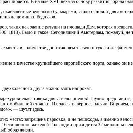
расширяется. В начале XVII века за основу развития города был
, окаймленные зелеными бульварами, стали основой для амстер
стенькие домишки бедняков.
ров, таких как здание ратуши на площади Дам, которая преврати
806–1813). Было и такое. Сегодняшний Амстердам, пожалуй, не т
ные мосты в количестве достигающем тысячи штук, та же фирмен
чение в качестве крупнейшего европейского порта, однако он не 
 двухколесного друга можно взять напрокат.
рехуровневая стоянка для… велосипедов! Трудно представить, 
автомобильной стоянки. Их здесь, наверное, тысячи. Впрочем, н
едом», — шутят здесь.
гих местах запрещена парковка, и не пешеходы, а именно велос
 на 16 миллионов жителей Голландии приходится 32 миллиона в
ный образ жизни.