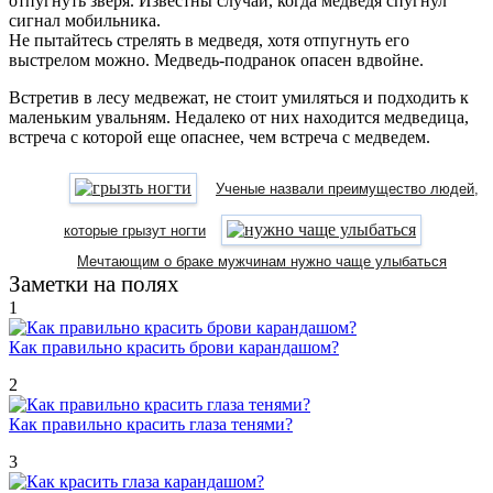
отпугнуть зверя. Известны случаи, когда медведя спугнул
сигнал мобильника.
Не пытайтесь стрелять в медведя, хотя отпугнуть его
выстрелом можно. Медведь-подранок опасен вдвойне.
Встретив в лесу медвежат, не стоит умиляться и подходить к
маленьким увальням. Недалеко от них находится медведица,
встреча с которой еще опаснее, чем встреча с медведем.
Ученые назвали преимущество людей,
которые грызут ногти
Мечтающим о браке мужчинам нужно чаще улыбаться
Заметки на полях
1
Как правильно красить брови карандашом?
2
Как правильно красить глаза тенями?
3