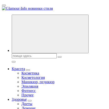
Перейти
к
содержанию
Секреты молодости, красоты и долголетия. Гламурный журнал
Всё для женщин
Поиск:
Красота
Косметика
Косметология
Маникюр, педикюр
Эпиляция
Фитнесс
Прочее
Здоровье
Диеты
Лечение