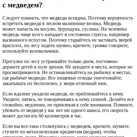
с медведем?
Следует помнить, что медведи всеядны. Поэтому вероятность
встретить медведя в лесном малиннике велика. Медведь
может напасть на косулю, бурундука, суслика. На человека
медведь чаще всего нападает в состоянии стресса, например
вызванного испугом. Поэтому старайтесь не заставать зверей
врасплох, по лесу ходите шумно, кричите, громко говорите,
используйте колокольчики.
Прогулки по лесу устраивайте только днем, постоянно
держите детей в поле зрения. Не заходите в места, которые не
просматриваются. Не останавливайтесь на рыбалку в местах,
где рыбачат медведи. Все пищевые отходы уничтожайте,
закапывать их бесполезно, у зверя отличный нюх.
Если вдалеке увидели медведя, не приближайтесь к нему.
Уходите, пятясь, не поворачиваясь к нему спиной. Делайте все
спокойно, медленно, не привлекая к себе внимания. Помните,
убежать от медведя у вас нет ни одного шанса, его скорость
может достигать 60 километров в час.
Если вы все-таки столкнулись с медведем, кричите, шумите,
стучите по металлическим предметам (ведрам), чтобы