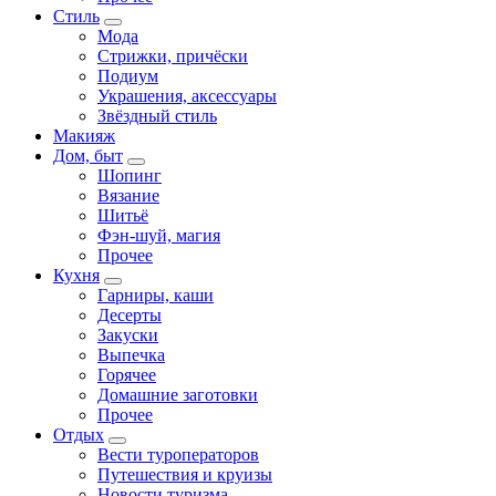
Стиль
Мода
Стрижки, причёски
Подиум
Украшения, аксессуары
Звёздный стиль
Макияж
Дом, быт
Шопинг
Вязание
Шитьё
Фэн-шуй, магия
Прочее
Кухня
Гарниры, каши
Десерты
Закуски
Выпечка
Горячее
Домашние заготовки
Прочее
Отдых
Вести туроператоров
Путешествия и круизы
Новости туризма