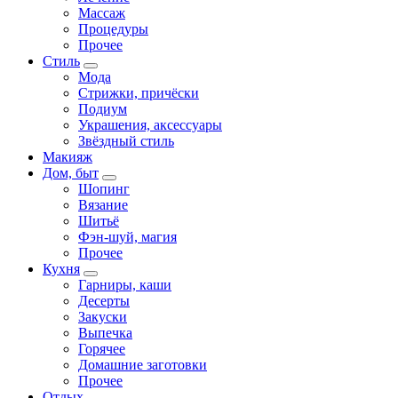
Массаж
Процедуры
Прочее
Стиль
Мода
Стрижки, причёски
Подиум
Украшения, аксессуары
Звёздный стиль
Макияж
Дом, быт
Шопинг
Вязание
Шитьё
Фэн-шуй, магия
Прочее
Кухня
Гарниры, каши
Десерты
Закуски
Выпечка
Горячее
Домашние заготовки
Прочее
Отдых