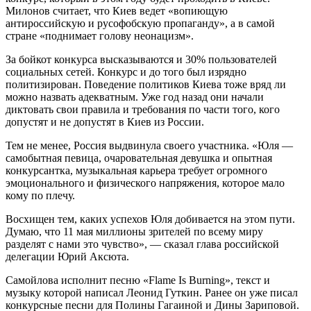
Милонов считает, что Киев ведет «вопиющую
антироссийскую и русофобскую пропаганду», а в самой
стране «поднимает голову неонацизм».
За бойкот конкурса высказываются и 30% пользователей
социальных сетей. Конкурс и до того был изрядно
политизирован. Поведение политиков Киева тоже вряд ли
можно назвать адекватным. Уже год назад они начали
диктовать свои правила и требования по части того, кого
допустят и не допустят в Киев из России.
Тем не менее, Россия выдвинула своего участника. «Юля —
самобытная певица, очаровательная девушка и опытная
конкурсантка, музыкальная карьера требует огромного
эмоционального и физического напряжения, которое мало
кому по плечу.
Восхищен тем, каких успехов Юля добивается на этом пути.
Думаю, что 11 мая миллионы зрителей по всему миру
разделят с нами это чувство», — сказал глава российской
делегации Юрий Аксюта.
Самойлова исполнит песню «Flame Is Burning», текст и
музыку которой написал Леонид Гуткин. Ранее он уже писал
конкурсные песни для Полины Гагаиной и Дины Зариповой.