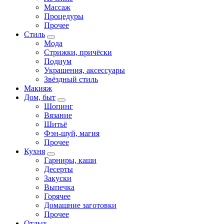
Массаж
Процедуры
Прочее
Стиль
Мода
Стрижки, причёски
Подиум
Украшения, аксессуары
Звёздный стиль
Макияж
Дом, быт
Шопинг
Вязание
Шитьё
Фэн-шуй, магия
Прочее
Кухня
Гарниры, каши
Десерты
Закуски
Выпечка
Горячее
Домашние заготовки
Прочее
Отдых