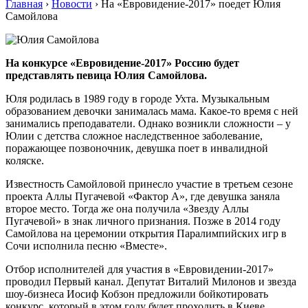
Главная
›
Новости
›
На «Евровидение-2017» поедет Юлия
Самойлова
На конкурсе «Евровидение-2017» Россию будет
представлять певица Юлия Самойлова.
Юля родилась в 1989 году в городе Ухта. Музыкальным
образованием девочки занималась мама. Какое-то время с ней
занимались преподаватели. Однако возникли сложности – у
Юлии с детства сложное наследственное заболевание,
поражающее позвоночник, девушка поет в инвалидной
коляске.
Известность Самойловой принесло участие в третьем сезоне
проекта Аллы Пугачевой «Фактор А», где девушка заняла
второе место. Тогда же она получила «Звезду Аллы
Пугачевой» в знак личного признания. Позже в 2014 году
Самойлова на церемонии открытия Паралимпийских игр в
Сочи исполнила песню «Вместе».
Отбор исполнителей для участия в «Евровидении-2017»
проводил Первый канал. Депутат Виталий Милонов и звезда
шоу-бизнеса Иосиф Кобзон предложили бойкотировать
конкурс, который в этом году будет проходить в Киеве.