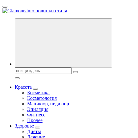
Перейти
к
содержанию
Секреты молодости, красоты и долголетия. Гламурный журнал
Всё для женщин
Поиск:
Красота
Косметика
Косметология
Маникюр, педикюр
Эпиляция
Фитнесс
Прочее
Здоровье
Диеты
Лечение