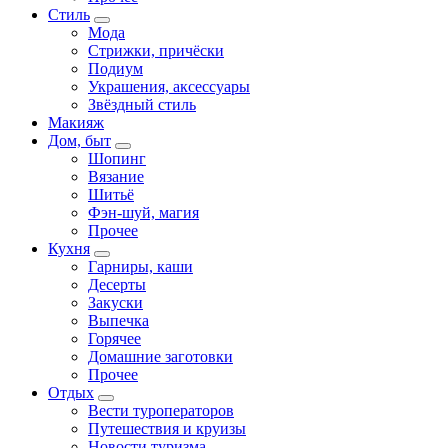
Стиль
Мода
Стрижки, причёски
Подиум
Украшения, аксессуары
Звёздный стиль
Макияж
Дом, быт
Шопинг
Вязание
Шитьё
Фэн-шуй, магия
Прочее
Кухня
Гарниры, каши
Десерты
Закуски
Выпечка
Горячее
Домашние заготовки
Прочее
Отдых
Вести туроператоров
Путешествия и круизы
Новости туризма