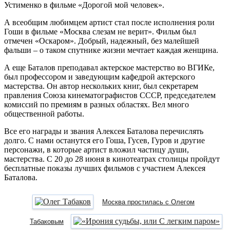
Устименко в фильме «Дорогой мой человек».
А всеобщим любимцем артист стал после исполнения роли
Гоши в фильме «Москва слезам не верит». Фильм был
отмечен «Оскаром». Добрый, надежный, без малейшей
фальши – о таком спутнике жизни мечтает каждая женщина.
А еще Баталов преподавал актерское мастерство во ВГИКе,
был профессором и заведующим кафедрой актерского
мастерства. Он автор нескольких книг, был секретарем
правления Союза кинематографистов СССР, председателем
комиссий по премиям в разных областях. Вел много
общественной работы.
Все его награды и звания Алексея Баталова перечислять
долго. С нами останутся его Гоша, Гусев, Гуров и другие
персонажи, в которые артист вложил частицу души,
мастерства. С 20 до 28 июня в кинотеатрах столицы пройдут
бесплатные показы лучших фильмов с участием Алексея
Баталова.
Москва простилась с Олегом
Табаковым