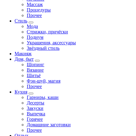
Массаж
Процедуры
Прочее
Стиль
Мода
Стрижки, причёски
Подиум
Украшения, аксессуары
Звёздный стиль
Макияж
Дом, быт
Шопинг
Вязание
Шитьё
Фэн-шуй, магия
Прочее
Кухня
Гарниры, каши
Десерты
Закуски
Выпечка
Горячее
Домашние заготовки
Прочее
Отдых