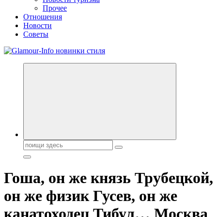
Прочее
Отношения
Новости
Советы
Секреты молодости, красоты и долголетия. Гламурный журнал
Всё для женщин
Поиск:
Гоша, он же князь Трубецкой,
он же физик Гусев, он же
канатоходец Тибул… Москва