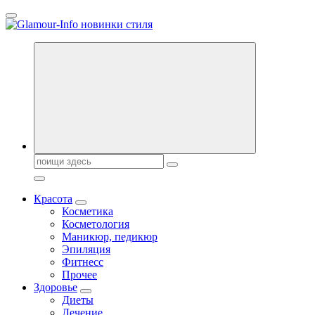
Перейти
к
содержанию
Секреты молодости, красоты и долголетия. Гламурный журнал
Всё для женщин
Поиск:
Красота
Косметика
Косметология
Маникюр, педикюр
Эпиляция
Фитнесс
Прочее
Здоровье
Диеты
Лечение