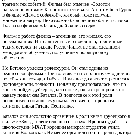
трагизм тех событий. Фильм был отмечен «Золотой
пальмовой ветвью» Каннского фестиваля. А потом был Гуров
в фильме «Дама с собачкой», который тоже получил
множество наград. Невозможно было не полюбить и физика
Гусева из фильма «Девять дней одного года».
Фильм о работе физика – атомщика, его мыслях, его
переживаниях. Интеллигентный, спокойный, ироничный –
таким остался на экране Гусев. Фильм не стал слезливой
мелодрамой об ученом, получившем большую дозу
облучения.
Но Баталов увлекся режиссурой. Он стал одним из
режиссеров фильма «Три толстяка» и исполнителем одной из
ролей – канатоходца Тибула. И как всегда артист стремился к
достоверности, точности. Поначалу предполагалось, что по
канату пойдет дублер, однако после долгих тренировок по
канату пошел сам Баталов. В подготовке к этой роли
неоценимую помощь ему оказал его жена, в прошлом
артистка цирка Гитана Леонтенко.
Баталов был абсолютно органичен в роли князя Трубецкого в
фильме «Звезда пленительного счастья». Ирония судьбы – в
школе-студии МХАТ хорошим манерам студентов учила
княгиня Волконская. Не менее органичен он и в роли доктора