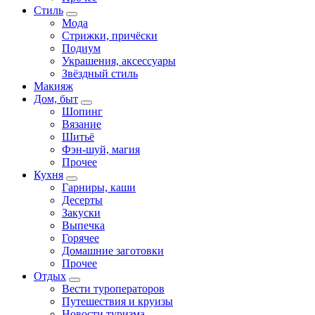
Стиль
Мода
Стрижки, причёски
Подиум
Украшения, аксессуары
Звёздный стиль
Макияж
Дом, быт
Шопинг
Вязание
Шитьё
Фэн-шуй, магия
Прочее
Кухня
Гарниры, каши
Десерты
Закуски
Выпечка
Горячее
Домашние заготовки
Прочее
Отдых
Вести туроператоров
Путешествия и круизы
Новости туризма