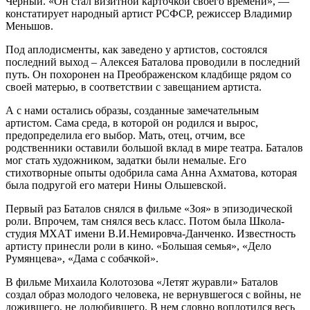
Черный. «Он стал визитной карточкой своего времени», —
констатирует народный артист РСФСР, режиссер Владимир
Меньшов.
Под аплодисменты, как заведено у артистов, состоялся
последний выход – Алексея Баталова проводили в последний
путь. Он похоронен на Преображенском кладбище рядом со
своей матерью, в соответствии с завещанием артиста.
А с нами остались образы, созданные замечательным
артистом. Сама среда, в которой он родился и вырос,
предопределила его выбор. Мать, отец, отчим, все
родственники оставили большой вклад в мире театра. Баталов
мог стать художником, задатки были немалые. Его
стихотворные опыты одобрила сама Анна Ахматова, которая
была подругой его матери Нины Ольшевской.
Первый раз Баталов снялся в фильме «Зоя» в эпизодической
роли. Впрочем, там снялся весь класс. Потом была Школа-
студия МХАТ имени В.И.Немировча-Данченко. Известность
артисту принесли роли в кино. «Большая семья», «Дело
Румянцева», «Дама с собачкой».
В фильме Михаила Колотозова «Летят журавли» Баталов
создал образ молодого человека, не вернувшегося с войны, не
дожившего, не долюбившего. В нем словно воплотился весь