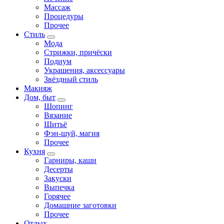
Массаж
Процедуры
Прочее
Стиль
Мода
Стрижки, причёски
Подиум
Украшения, аксессуары
Звёздный стиль
Макияж
Дом, быт
Шопинг
Вязание
Шитьё
Фэн-шуй, магия
Прочее
Кухня
Гарниры, каши
Десерты
Закуски
Выпечка
Горячее
Домашние заготовки
Прочее
Отдых