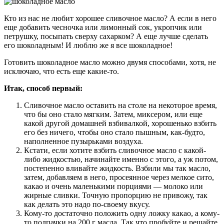
Кто из нас не любит хорошее сливочное масло? А если в него
еще добавить чесночка или лимонный сок, укропчик или
петрушку, посыпать сверху сахарком? А еще лучше сделать
его шоколадным! И люблю же я все шоколадное!
Готовить шоколадное масло можно двумя способами, хотя, не
исключаю, что есть еще какие-то.
Итак, способ первый:
Сливочное масло оставить на столе на некоторое время,
что бы оно стало мягким. Затем, миксером, или еще
какой другой домашней взбивалкой, хорошенько взбить
его без ничего, чтобы оно стало пышным, как-будто,
наполненное пузырьками воздуха.
Кстати, если хотите взбить сливочное масло с какой-
либо жидкостью, начинайте именно с этого, а уж потом,
постепенно вливайте жидкость. Взбили мы так масло,
затем, добавляем в него, просеянное через мелкое сито,
какао и очень маленькими порциями — молоко или
жирные сливки. Точную пропорцию не привожу, так
как делать это надо по-своему вкусу.
Кому-то достаточно положить одну ложку какао, а кому-
то полпачки на 200 г масла. Так что пробуйте и решайте