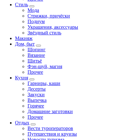
Стиль
Мода
Стрижки, причёски
Подиум
Украшения, аксессуары
Звёздный стиль
Макияж
Дом, быт
Шопинг
Вязание
Шитьё
Фэн-шуй, магия
Прочее
Кухня
Гарниры, каши
Десерты
Закуски
Выпечка
Горячее
Домашние заготовки
Прочее
Отдых
Вести туроператоров
Путешествия и круизы
Новости туризма