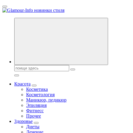
Перейти
к
содержанию
Секреты молодости, красоты и долголетия. Гламурный журнал
Всё для женщин
Поиск:
Красота
Косметика
Косметология
Маникюр, педикюр
Эпиляция
Фитнесс
Прочее
Здоровье
Диеты
Лечение