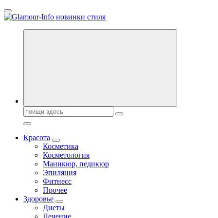
Перейти
к
содержанию
Секреты молодости, красоты и долголетия. Гламурный журнал
Всё для женщин
Поиск:
Красота
Косметика
Косметология
Маникюр, педикюр
Эпиляция
Фитнесс
Прочее
Здоровье
Диеты
Лечение