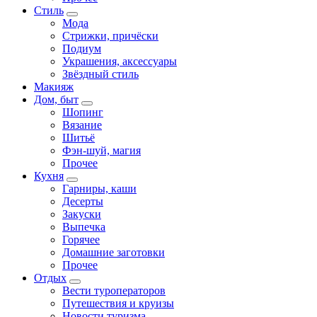
Стиль
Мода
Стрижки, причёски
Подиум
Украшения, аксессуары
Звёздный стиль
Макияж
Дом, быт
Шопинг
Вязание
Шитьё
Фэн-шуй, магия
Прочее
Кухня
Гарниры, каши
Десерты
Закуски
Выпечка
Горячее
Домашние заготовки
Прочее
Отдых
Вести туроператоров
Путешествия и круизы
Новости туризма