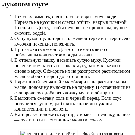
луковом соусе
Печенку вымыть, снять пленки и дать стечь воде.
Нарезать на кусочки и слегка отбить, накрыв пленкой.
Посолить. Доску, чтобы печенка не прилипала, лучше
смочить водой.
Одну луковицу натереть на мелкой терке и натереть ею
кусочки печенки, поперчить.
Приготовить льезон. Для этого взбить яйцо с
небольшим количеством воды и соли.
В отдельную чашку насыпать сухую муку. Кусочки
печенки обмакнуть сначала в муку, затем в льезон и
снова в муку. Обжарить их на разогретом растительном
масле с обеих сторон до готовности.
Нарезанный репчатый лук обжарить на растительном
масле, половину выложить на тарелку. В оставшийся на
сковороде лук добавить ложку муки и обжарить.
Выложить сметану, соль и черный перец. Если соус
получился густым, разбавить водой до нужной
консистенции и прогреть.
На тарелку положить гарнир, с краю — печенку, на нее
— лук и полить сметанно-луковым соусом.
Индейка в гранатовом