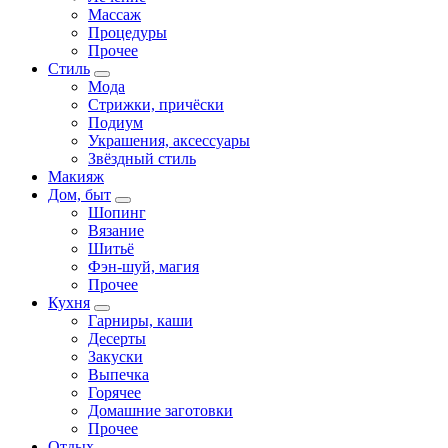
Массаж
Процедуры
Прочее
Стиль
Мода
Стрижки, причёски
Подиум
Украшения, аксессуары
Звёздный стиль
Макияж
Дом, быт
Шопинг
Вязание
Шитьё
Фэн-шуй, магия
Прочее
Кухня
Гарниры, каши
Десерты
Закуски
Выпечка
Горячее
Домашние заготовки
Прочее
Отдых