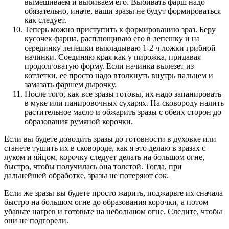
вымешиваем и выбиваем его. Выбивать фарш надо
обязательно, иначе, ваши зразы не будут формироваться
как следует.
Теперь можно приступить к формированию зраз. Беру
кусочек фарша, расплющиваю его в лепешку и на
серединку лепешки выкладываю 1-2 ч ложки грибной
начинки. Соединяю края как у пирожка, придавая
продолговатую форму. Если начинка вылезет из
котлетки, ее просто надо втолкнуть внутрь пальцем и
замазать фаршем дырочку.
После того, как все зразы готовы, их надо запанировать
в муке или панировочных сухарях. На сковороду налить
растительное масло и обжарить зразы с обеих сторон до
образования румяной корочки.
Если вы будете доводить зразы до готовности в духовке или
станете тушить их в сковороде, как я это делаю в зразах с
луком и яйцом, корочку следует делать на большом огне,
быстро, чтобы получилась она толстой. Тогда, при
дальнейшей обработке, зразы не потеряют сок.
Если же зразы вы будете просто жарить, поджарьте их сначала
быстро на большом огне до образования корочки, а потом
убавьте нагрев и готовьте на небольшом огне. Следите, чтобы
они не подгорели.