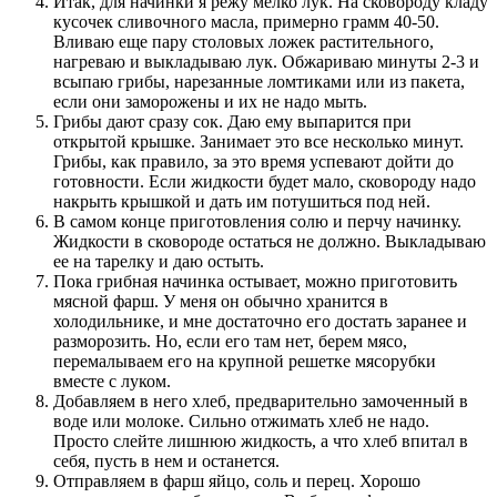
Итак, для начинки я режу мелко лук. На сковороду кладу
кусочек сливочного масла, примерно грамм 40-50.
Вливаю еще пару столовых ложек растительного,
нагреваю и выкладываю лук. Обжариваю минуты 2-3 и
всыпаю грибы, нарезанные ломтиками или из пакета,
если они заморожены и их не надо мыть.
Грибы дают сразу сок. Даю ему выпарится при
открытой крышке. Занимает это все несколько минут.
Грибы, как правило, за это время успевают дойти до
готовности. Если жидкости будет мало, сковороду надо
накрыть крышкой и дать им потушиться под ней.
В самом конце приготовления солю и перчу начинку.
Жидкости в сковороде остаться не должно. Выкладываю
ее на тарелку и даю остыть.
Пока грибная начинка остывает, можно приготовить
мясной фарш. У меня он обычно хранится в
холодильнике, и мне достаточно его достать заранее и
разморозить. Но, если его там нет, берем мясо,
перемалываем его на крупной решетке мясорубки
вместе с луком.
Добавляем в него хлеб, предварительно замоченный в
воде или молоке. Сильно отжимать хлеб не надо.
Просто слейте лишнюю жидкость, а что хлеб впитал в
себя, пусть в нем и останется.
Отправляем в фарш яйцо, соль и перец. Хорошо