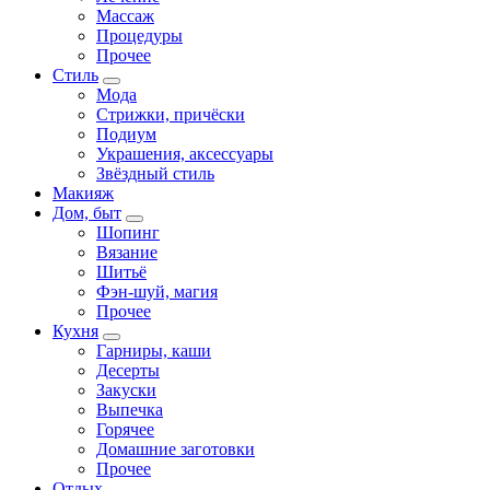
Массаж
Процедуры
Прочее
Стиль
Мода
Стрижки, причёски
Подиум
Украшения, аксессуары
Звёздный стиль
Макияж
Дом, быт
Шопинг
Вязание
Шитьё
Фэн-шуй, магия
Прочее
Кухня
Гарниры, каши
Десерты
Закуски
Выпечка
Горячее
Домашние заготовки
Прочее
Отдых