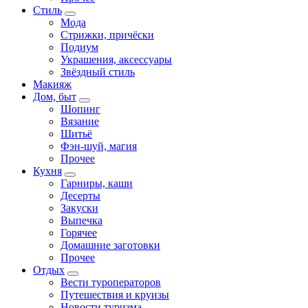
Стиль
Мода
Стрижки, причёски
Подиум
Украшения, аксессуары
Звёздный стиль
Макияж
Дом, быт
Шопинг
Вязание
Шитьё
Фэн-шуй, магия
Прочее
Кухня
Гарниры, каши
Десерты
Закуски
Выпечка
Горячее
Домашние заготовки
Прочее
Отдых
Вести туроператоров
Путешествия и круизы
Новости туризма