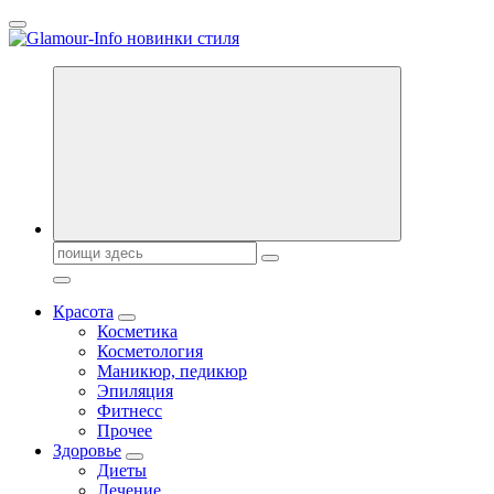
Перейти
к
содержанию
Секреты молодости, красоты и долголетия. Гламурный журнал
Всё для женщин
Поиск:
Красота
Косметика
Косметология
Маникюр, педикюр
Эпиляция
Фитнесс
Прочее
Здоровье
Диеты
Лечение