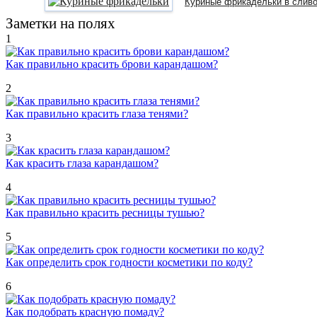
Куриные фрикадельки в слив
Заметки на полях
1
Как правильно красить брови карандашом?
2
Как правильно красить глаза тенями?
3
Как красить глаза карандашом?
4
Как правильно красить ресницы тушью?
5
Как определить срок годности косметики по коду?
6
Как подобрать красную помаду?