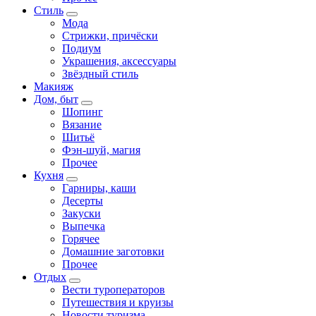
Стиль
Мода
Стрижки, причёски
Подиум
Украшения, аксессуары
Звёздный стиль
Макияж
Дом, быт
Шопинг
Вязание
Шитьё
Фэн-шуй, магия
Прочее
Кухня
Гарниры, каши
Десерты
Закуски
Выпечка
Горячее
Домашние заготовки
Прочее
Отдых
Вести туроператоров
Путешествия и круизы
Новости туризма