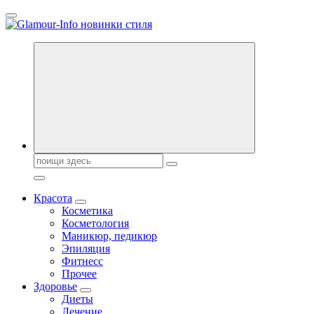
Перейти
к
содержанию
Секреты молодости, красоты и долголетия. Гламурный журнал
Поиск:
Красота
Косметика
Косметология
Маникюр, педикюр
Эпиляция
Фитнесс
Прочее
Здоровье
Диеты
Лечение