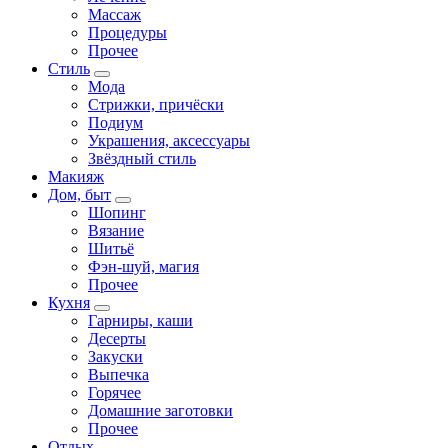
Массаж
Процедуры
Прочее
Стиль
Мода
Стрижки, причёски
Подиум
Украшения, аксессуары
Звёздный стиль
Макияж
Дом, быт
Шопинг
Вязание
Шитьё
Фэн-шуй, магия
Прочее
Кухня
Гарниры, каши
Десерты
Закуски
Выпечка
Горячее
Домашние заготовки
Прочее
Отдых