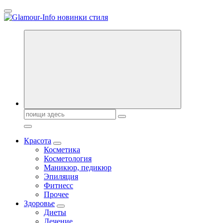
Перейти
к
содержанию
Секреты молодости, красоты и долголетия. Гламурный журнал
Всё для женщин
Поиск:
Красота
Косметика
Косметология
Маникюр, педикюр
Эпиляция
Фитнесс
Прочее
Здоровье
Диеты
Лечение