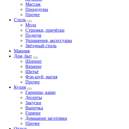
Массаж
Процедуры
Прочее
Стиль
Мода
Стрижки, причёски
Подиум
Украшения, аксессуары
Звёздный стиль
Макияж
Дом, быт
Шопинг
Вязание
Шитьё
Фэн-шуй, магия
Прочее
Кухня
Гарниры, каши
Десерты
Закуски
Выпечка
Горячее
Домашние заготовки
Прочее
Отдых