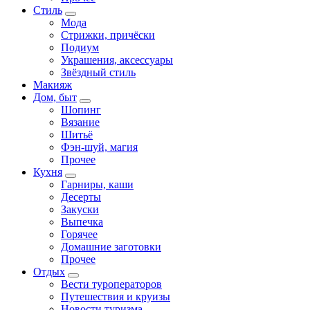
Стиль
Мода
Стрижки, причёски
Подиум
Украшения, аксессуары
Звёздный стиль
Макияж
Дом, быт
Шопинг
Вязание
Шитьё
Фэн-шуй, магия
Прочее
Кухня
Гарниры, каши
Десерты
Закуски
Выпечка
Горячее
Домашние заготовки
Прочее
Отдых
Вести туроператоров
Путешествия и круизы
Новости туризма