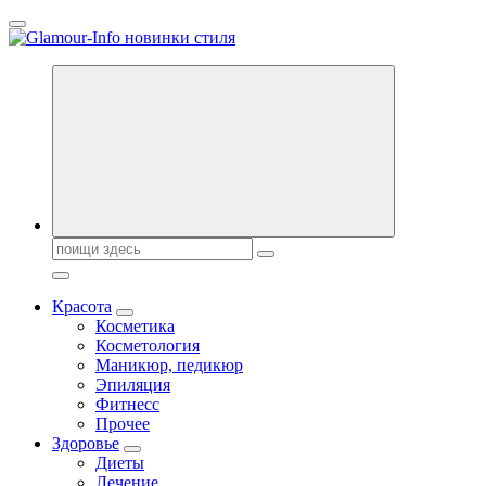
Перейти
к
содержанию
Секреты молодости, красоты и долголетия. Гламурный журнал
Всё для женщин
Поиск:
Красота
Косметика
Косметология
Маникюр, педикюр
Эпиляция
Фитнесс
Прочее
Здоровье
Диеты
Лечение