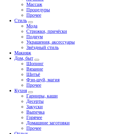
Массаж
Процедуры
Прочее
Стиль
Мода
Стрижки, причёски
Подиум
Украшения, аксессуары
Звёздный стиль
Макияж
Дом, быт
Шопинг
Вязание
Шитьё
Фэн-шуй, магия
Прочее
Кухня
Гарниры, каши
Десерты
Закуски
Выпечка
Горячее
Домашние заготовки
Прочее
Отдых