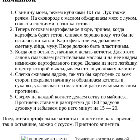
Свинину моем, режем кубиками 1х1 см. Лук также
режем. На сковороде с маслом обжариваем мясо с луком,
солью и специями, начинка готова.
Теперь готовим картофельное пюре, причем, когда
картофель будет готов, сливаем хорошо воду, что бы не
осталось ни капли. Картофель толчем, добавляем
сметану, яйца, муку. Пюре должно быть пластичным.
Когда оно остынет, начинаем делать котлеты. Для этого
ладонь смазываем растительным маслом и на нее кладем
немножко картофельного пюре. Делаем из него лепёшку,
в центр которой выкладываем столовую ложку начинки.
Слегка сжимаем ладонь, так что бы картофель со всех
сторон покрывал начинку и обваливаем котлеты в
сухарях, укладывая на смазанный растительным маслом
противень.
Сверху на каждой котлете делаем сетку из майонеза.
Противень ставим в разогретую до 180 градусов
духовку и забываем про него минут на 15 — 20.
Поедаются картофельные котлеты с аппетитом, как горячие,
так и остывшие, можно с соусом. Приятного аппетита!
Гречневые котлеты с яичной