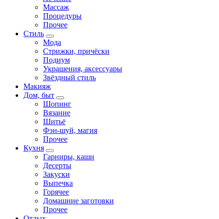
Массаж
Процедуры
Прочее
Стиль
Мода
Стрижки, причёски
Подиум
Украшения, аксессуары
Звёздный стиль
Макияж
Дом, быт
Шопинг
Вязание
Шитьё
Фэн-шуй, магия
Прочее
Кухня
Гарниры, каши
Десерты
Закуски
Выпечка
Горячее
Домашние заготовки
Прочее
Отдых