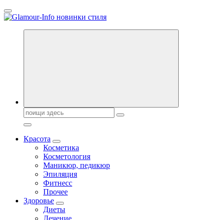
Перейти
к
содержанию
Секреты молодости, красоты и долголетия. Гламурный журнал
Всё для женщин
Поиск:
Красота
Косметика
Косметология
Маникюр, педикюр
Эпиляция
Фитнесс
Прочее
Здоровье
Диеты
Лечение