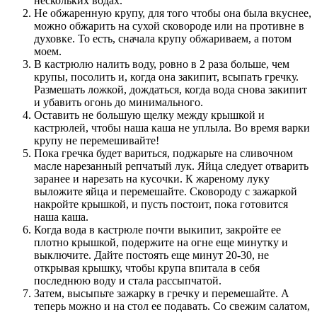
нескольких водах.
Не обжаренную крупу, для того чтобы она была вкуснее,
можно обжарить на сухой сковороде или на противне в
духовке. То есть, сначала крупу обжариваем, а потом
моем.
В кастрюлю налить воду, ровно в 2 раза больше, чем
крупы, посолить и, когда она закипит, всыпать гречку.
Размешать ложкой, дождаться, когда вода снова закипит
и убавить огонь до минимального.
Оставить не большую щелку между крышкой и
кастрюлей, чтобы наша каша не уплыла. Во время варки
крупу не перемешивайте!
Пока гречка будет вариться, поджарьте на сливочном
масле нарезанный репчатый лук. Яйца следует отварить
заранее и нарезать на кусочки. К жареному луку
выложите яйца и перемешайте. Сковороду с зажаркой
накройте крышкой, и пусть постоит, пока готовится
наша каша.
Когда вода в кастрюле почти выкипит, закройте ее
плотно крышкой, подержите на огне еще минутку и
выключите. Дайте постоять еще минут 20-30, не
открывая крышку, чтобы крупа впитала в себя
последнюю воду и стала рассыпчатой.
Затем, высыпьте зажарку в гречку и перемешайте. А
теперь можно и на стол ее подавать. Со свежим салатом,