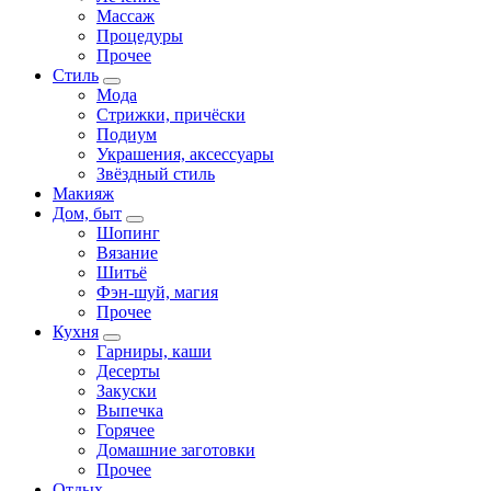
Массаж
Процедуры
Прочее
Стиль
Мода
Стрижки, причёски
Подиум
Украшения, аксессуары
Звёздный стиль
Макияж
Дом, быт
Шопинг
Вязание
Шитьё
Фэн-шуй, магия
Прочее
Кухня
Гарниры, каши
Десерты
Закуски
Выпечка
Горячее
Домашние заготовки
Прочее
Отдых