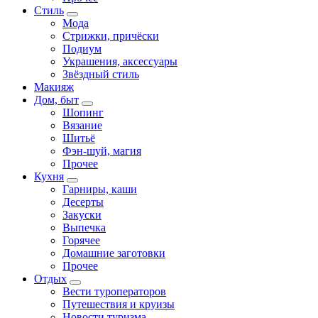
Стиль
Мода
Стрижки, причёски
Подиум
Украшения, аксессуары
Звёздный стиль
Макияж
Дом, быт
Шопинг
Вязание
Шитьё
Фэн-шуй, магия
Прочее
Кухня
Гарниры, каши
Десерты
Закуски
Выпечка
Горячее
Домашние заготовки
Прочее
Отдых
Вести туроператоров
Путешествия и круизы
Новости туризма