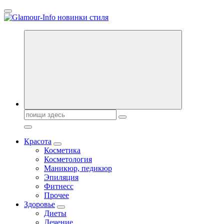
Перейти
к
содержанию
Секреты молодости, красоты и долголетия. Гламурный журнал
Всё для женщин
Поиск:
Красота
Косметика
Косметология
Маникюр, педикюр
Эпиляция
Фитнесс
Прочее
Здоровье
Диеты
Лечение