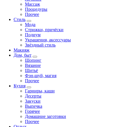
Массаж
Процедуры
Прочее
Стиль
Мода
Стрижки, причёски
Подиум
Украшения, аксессуары
Звёздный стиль
Макияж
Дом, быт
Шопинг
Вязание
Шитьё
Фэн-шуй, магия
Прочее
Кухня
Гарниры, каши
Десерты
Закуски
Выпечка
Горячее
Домашние заготовки
Прочее
Отдых