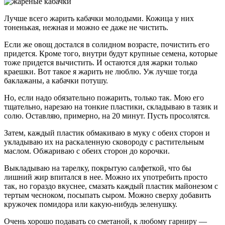
Лучше всего жарить кабачки молодыми. Кожица у них
тоненькая, нежная и можно ее даже не чистить.
Если же овощ достался в солидном возрасте, почистить его
придется. Кроме того, внутри будут крупные семена, которые
тоже придется вычистить. И остаются для жарки только
краешки. Вот такое я жарить не люблю. Уж лучше тогда
баклажаны, а кабачки потушу.
Но, если надо обязательно пожарить, только так. Мою его
тщательно, нарезаю на тонкие пластики, складываю в тазик и
солю. Оставляю, примерно, на 20 минут. Пусть просолятся.
Затем, каждый пластик обмакиваю в муку с обеих сторон и
укладываю их на раскаленную сковороду с растительным
маслом. Обжариваю с обеих сторон до корочки.
Выкладываю на тарелку, покрытую салфеткой, что бы
лишний жир впитался в нее. Можно их употребить просто
так, но гораздо вкуснее, смазать каждый пластик майонезом с
тертым чесноком, посыпать сыром. Можно сверху добавить
кружочек помидора или какую-нибудь зеленушку.
Очень хорошо подавать со сметаной, к любому гарниру —