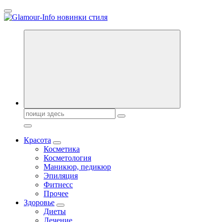
Перейти
к
содержанию
Секреты молодости, красоты и долголетия. Гламурный журнал
Всё для женщин
Поиск:
Красота
Косметика
Косметология
Маникюр, педикюр
Эпиляция
Фитнесс
Прочее
Здоровье
Диеты
Лечение