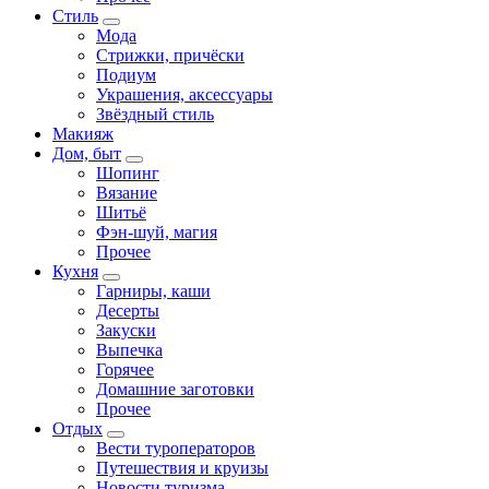
Стиль
Мода
Стрижки, причёски
Подиум
Украшения, аксессуары
Звёздный стиль
Макияж
Дом, быт
Шопинг
Вязание
Шитьё
Фэн-шуй, магия
Прочее
Кухня
Гарниры, каши
Десерты
Закуски
Выпечка
Горячее
Домашние заготовки
Прочее
Отдых
Вести туроператоров
Путешествия и круизы
Новости туризма