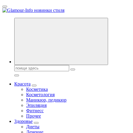
Перейти
к
содержанию
Секреты молодости, красоты и долголетия. Гламурный журнал
Всё для женщин
Поиск:
Красота
Косметика
Косметология
Маникюр, педикюр
Эпиляция
Фитнесс
Прочее
Здоровье
Диеты
Лечение