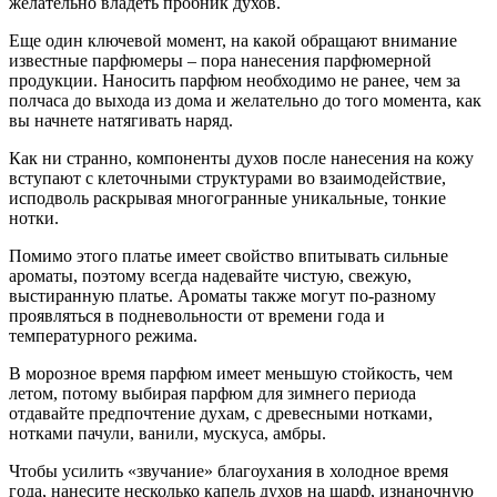
желательно владеть пробник духов.
Еще один ключевой момент, на какой обращают внимание
известные парфюмеры – пора нанесения парфюмерной
продукции. Наносить парфюм необходимо не ранее, чем за
полчаса до выхода из дома и желательно до того момента, как
вы начнете натягивать наряд.
Как ни странно, компоненты духов после нанесения на кожу
вступают с клеточными структурами во взаимодействие,
исподволь раскрывая многогранные уникальные, тонкие
нотки.
Помимо этого платье имеет свойство впитывать сильные
ароматы, поэтому всегда надевайте чистую, свежую,
выстиранную платье. Ароматы также могут по-разному
проявляться в подневольности от времени года и
температурного режима.
В морозное время парфюм имеет меньшую стойкость, чем
летом, потому выбирая парфюм для зимнего периода
отдавайте предпочтение духам, с древесными нотками,
нотками пачули, ванили, мускуса, амбры.
Чтобы усилить «звучание» благоухания в холодное время
года, нанесите несколько капель духов на шарф, изнаночную