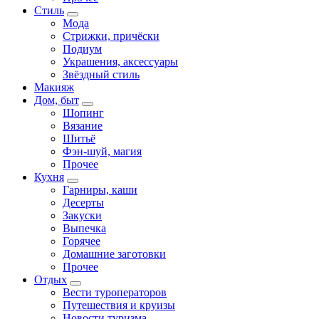
Стиль
Мода
Стрижки, причёски
Подиум
Украшения, аксессуары
Звёздный стиль
Макияж
Дом, быт
Шопинг
Вязание
Шитьё
Фэн-шуй, магия
Прочее
Кухня
Гарниры, каши
Десерты
Закуски
Выпечка
Горячее
Домашние заготовки
Прочее
Отдых
Вести туроператоров
Путешествия и круизы
Новости туризма