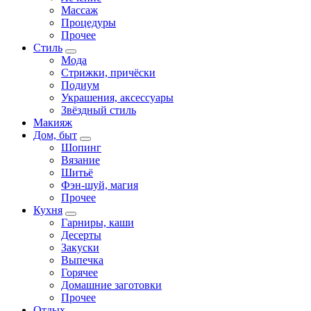
Массаж
Процедуры
Прочее
Стиль
Мода
Стрижки, причёски
Подиум
Украшения, аксессуары
Звёздный стиль
Макияж
Дом, быт
Шопинг
Вязание
Шитьё
Фэн-шуй, магия
Прочее
Кухня
Гарниры, каши
Десерты
Закуски
Выпечка
Горячее
Домашние заготовки
Прочее
Отдых