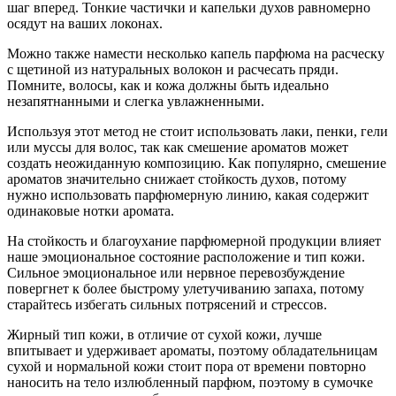
шаг вперед. Тонкие частички и капельки духов равномерно
осядут на ваших локонах.
Можно также намести несколько капель парфюма на расческу
с щетиной из натуральных волокон и расчесать пряди.
Помните, волосы, как и кожа должны быть идеально
незапятнанными и слегка увлажненными.
Используя этот метод не стоит использовать лаки, пенки, гели
или муссы для волос, так как смешение ароматов может
создать неожиданную композицию. Как популярно, смешение
ароматов значительно снижает стойкость духов, потому
нужно использовать парфюмерную линию, какая содержит
одинаковые нотки аромата.
На стойкость и благоухание парфюмерной продукции влияет
наше эмоциональное состояние расположение и тип кожи.
Сильное эмоциональное или нервное перевозбуждение
повергнет к более быстрому улетучиванию запаха, потому
старайтесь избегать сильных потрясений и стрессов.
Жирный тип кожи, в отличие от сухой кожи, лучше
впитывает и удерживает ароматы, поэтому обладательницам
сухой и нормальной кожи стоит пора от времени повторно
наносить на тело излюбленный парфюм, поэтому в сумочке