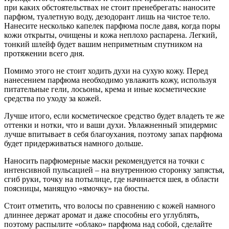
при каких обстоятельствах не стоит пренебрегать: наносите
парфюм, туалетную воду, дезодорант лишь на чистое тело.
Нанесите несколько капелек парфюма после давя, когда поры
кожи открыты, очищены и кожа неплохо распарена. Легкий,
тонкий шлейф будет вашим неприметным спутником на
протяжении всего дня.
Помимо этого не стоит ходить духи на сухую кожу. Перед
нанесением парфюма необходимо увлажить кожу, используя
питательные гели, лосьоны, крема и иные косметические
средства по уходу за кожей.
Лучше итого, если косметическое средство будет владеть те же
оттенки и нотки, что и ваши духи. Увлажненный эпидермис
лучше впитывает в себя благоухания, поэтому запах парфюма
будет придерживаться намного дольше.
Наносить парфюмерные маски рекомендуется на точки с
интенсивной пульсацией – на внутреннюю сторонку запястья,
сгиб руки, точку на потылице, где начинается шея, в области
поясницы, манящую «ямочку» на бюсты.
Стоит отметить, что волосы по сравнению с кожей намного
длиннее держат аромат и даже способны его углублять,
поэтому распылите «облако» парфюма над собой, сделайте