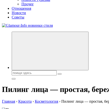
Прочее
Отношения
Новости
Советы
Секреты молодости, красоты и долголетия. Гламурный журнал
Поиск:
Пилинг лица — простая, бере
Главная
›
Красота
›
Косметология
›
Пилинг лица — простая, бе