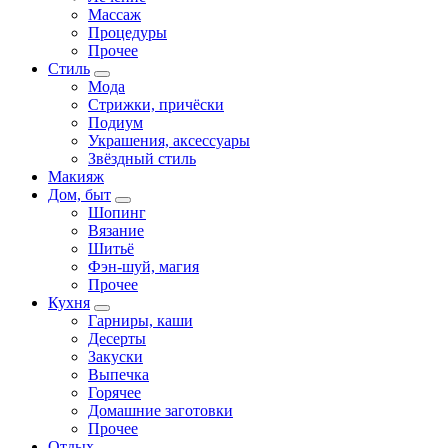
Массаж
Процедуры
Прочее
Стиль
Мода
Стрижки, причёски
Подиум
Украшения, аксессуары
Звёздный стиль
Макияж
Дом, быт
Шопинг
Вязание
Шитьё
Фэн-шуй, магия
Прочее
Кухня
Гарниры, каши
Десерты
Закуски
Выпечка
Горячее
Домашние заготовки
Прочее
Отдых