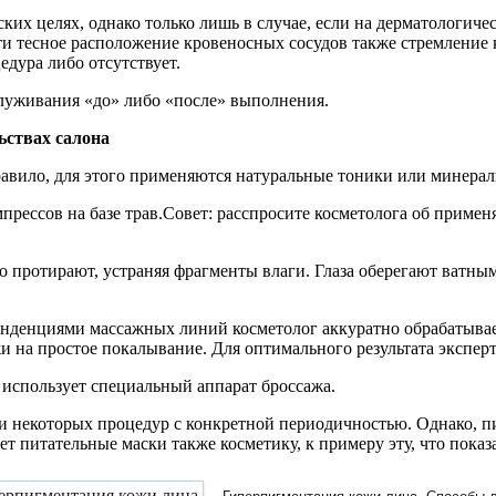
ких целях, однако только лишь в случае, если на дерматологич
ти тесное расположение кровеносных сосудов также стремление
едура либо отсутствует.
служивания «до» либо «после» выполнения.
ьствах салона
авило, для этого применяются натуральные тоники или минерал
мпрессов на базе трав.Совет: расспросите косметолога об приме
ьно протирают, устраняя фрагменты влаги. Глаза оберегают ватн
тенденциями массажных линий косметолог аккуратно обрабатывает
жи на простое покалывание. Для оптимального результата экспе
 использует специальный аппарат броссажа.
 некоторых процедур с конкретной периодичностью. Однако, пи
питательные маски также косметику, к примеру эту, что показа