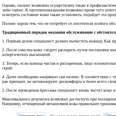
Однако, пилинг возможно осуществлять также в профилактичес
либо герпес. К противопоказаниям возможно кроме того отнес
осмотреть состояние кожи также установить, подойдет эта проц
Пилинг хорош тем, что не потребует от посетителя особого об
Традиционный порядок оказания обслуживание с обстоятел
1. Первым делом специалист должен вычистить кожицу. Как пр
2. После очистки кожу следует распарить путем постановки ко
аллергических высыпаний.
3. Теперь, если кожица чистая и распаренная, лицо основател
скраб.
4. Далее необходимо напрямую сам пилинг. В соответствии с 
как принцип, не активизируют дискомфорта и более всего схо
5. После проведения броссажа специалист вновь чистит кожу и
Максимального результата возможно достигнуть при посещении
Например, отчищенный механизмом кожа правильнее принимает 