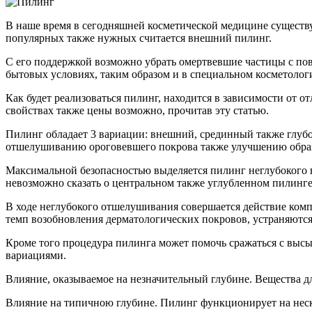
В наше время в сегодняшней косметической медицине существу
популярных также нужных считается внешний пилинг.
С его поддержкой возможно убрать омертвевшие частицы с по
бытовых условиях, таким образом и в специальном косметолог
Как будет реализоваться пилинг, находится в зависимости от 
свойствах также цены возможно, прочитав эту статью.
Пилинг обладает 3 вариации: внешний, срединный также глубо
отшелушиванию ороговевшего покрова также улучшению обра
Максимальной безопасностью выделяется пилинг неглубокого в
невозможно сказать о центральном также углубленном пилинге 
В ходе неглубокого отшелушивания совершается действие компо
темп возобновления дерматологических покровов, устраняются 
Кроме того процедура пилинга может помочь сражаться с выс
вариациями.
Влияние, оказываемое на незначительный глубине. Вещества 
Влияние на типичною глубине. Пилинг функционирует на неско