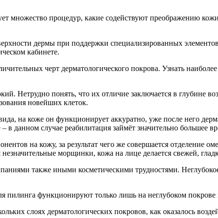
ет множество процедур, какие содействуют преображению кожи 
верхности дермы при поддержки специализированных элементов
ическом кабинете.
отличительных черт дерматологического покрова. Узнать наиболе
кий. Нетрудно понять, что их отличие заключается в глубине в
зования новейших клеток.
ида, на коже он функционирует аккуратно, уже после него дерм
– в данном случае реабилитация займёт значительно большее вр
нентов на кожу, за результат чего же совершается отделение ом
незначительные морщинки, кожа на лице делается свежей, гладк
ыпаниями также иными косметическими трудностями. Неглубоко
для пилинга функционируют только лишь на неглубоком покрове
льких слоях дерматологических покровов, как оказалось воздей