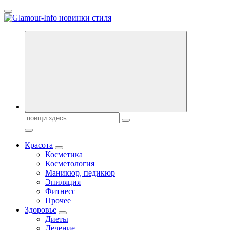
Перейти
к
содержанию
Секреты молодости, красоты и долголетия. Гламурный журнал
Поиск:
Красота
Косметика
Косметология
Маникюр, педикюр
Эпиляция
Фитнесс
Прочее
Здоровье
Диеты
Лечение