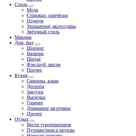
Стиль
Мода
Стрижки, причёски
Подиум
Украшения, аксессуары
Звёздный стиль
Макияж
Дом, быт
Шопинг
Вязание
Шитьё
Фэн-шуй, магия
Прочее
Кухня
Гарниры, каши
Десерты
Закуски
Выпечка
Горячее
Домашние заготовки
Прочее
Отдых
Вести туроператоров
Путешествия и круизы
Новости туризма