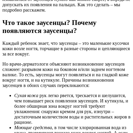
допускать их появления на пальцах. Как это сделать – мы
подробно расскажем.
Что такое заусенцы? Почему
появляются заусенцы?
Каждый ребенок знает, что заусенцы – это маленькие кусочки
кожи возле ногтя, торчащие в разные стороны и цепляющиеся
за все вокруг.
Но врачи-дерматологи объясняют возникновение заусенцев
сложнее: разрывом кожи на боковом и/или заднем ногтевом
валике. То есть, заусенцы могут появляться и на гладкой коже
вокруг ногтя, и на кутикуле. Причины возникновения
заусенцев в обоих случаях перекликаются:
Сухая кожа
рук легко рвется, трескается и шелушится,
чем повышает риск появления заусенцев. И кутикула, и
более обширная зона вокруг ногтей требуют
увлажнения: снаружи кремом для рук, изнутри –
достаточным количеством воды и растительных жиров в
рационе.
Моющие средства
, в том числе хлорированная вода из
крана, травмируют тонкую кожу вокруг ногтей. А если