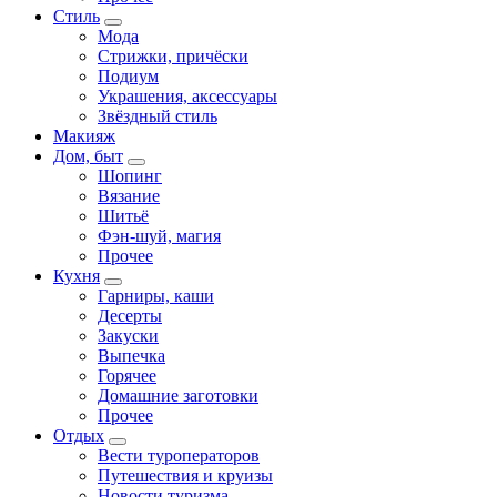
Стиль
Мода
Стрижки, причёски
Подиум
Украшения, аксессуары
Звёздный стиль
Макияж
Дом, быт
Шопинг
Вязание
Шитьё
Фэн-шуй, магия
Прочее
Кухня
Гарниры, каши
Десерты
Закуски
Выпечка
Горячее
Домашние заготовки
Прочее
Отдых
Вести туроператоров
Путешествия и круизы
Новости туризма