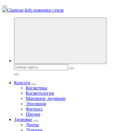
Перейти
к
содержанию
Секреты молодости, красоты и долголетия. Гламурный журнал
Всё для женщин
Поиск:
Красота
Косметика
Косметология
Маникюр, педикюр
Эпиляция
Фитнесс
Прочее
Здоровье
Диеты
Лечение