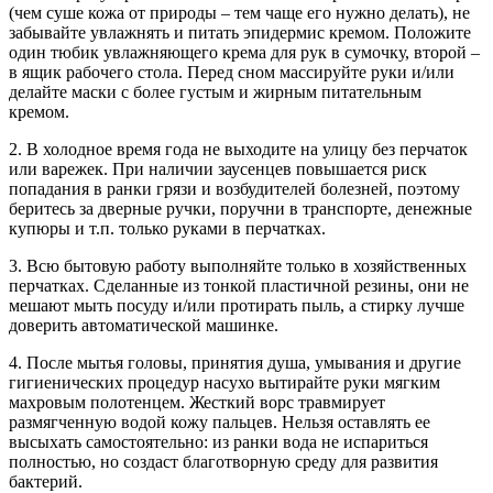
(чем суше кожа от природы – тем чаще его нужно делать), не
забывайте увлажнять и питать эпидермис кремом. Положите
один тюбик увлажняющего крема для рук в сумочку, второй –
в ящик рабочего стола. Перед сном массируйте руки и/или
делайте маски с более густым и жирным питательным
кремом.
2. В холодное время года не выходите на улицу без перчаток
или варежек. При наличии заусенцев повышается риск
попадания в ранки грязи и возбудителей болезней, поэтому
беритесь за дверные ручки, поручни в транспорте, денежные
купюры и т.п. только руками в перчатках.
3. Всю бытовую работу выполняйте только в хозяйственных
перчатках. Сделанные из тонкой пластичной резины, они не
мешают мыть посуду и/или протирать пыль, а стирку лучше
доверить автоматической машинке.
4. После мытья головы, принятия душа, умывания и другие
гигиенических процедур насухо вытирайте руки мягким
махровым полотенцем. Жесткий ворс травмирует
размягченную водой кожу пальцев. Нельзя оставлять ее
высыхать самостоятельно: из ранки вода не испариться
полностью, но создаст благотворную среду для развития
бактерий.