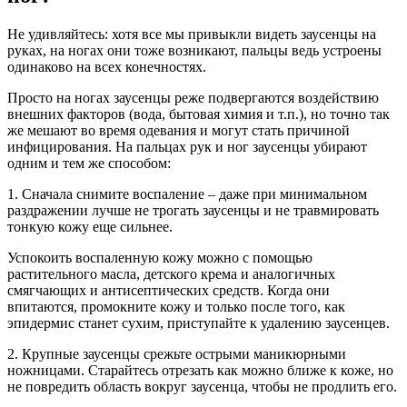
Не удивляйтесь: хотя все мы привыкли видеть заусенцы на
руках, на ногах они тоже возникают, пальцы ведь устроены
одинаково на всех конечностях.
Просто на ногах заусенцы реже подвергаются воздействию
внешних факторов (вода, бытовая химия и т.п.), но точно так
же мешают во время одевания и могут стать причиной
инфицирования. На пальцах рук и ног заусенцы убирают
одним и тем же способом:
1. Сначала снимите воспаление – даже при минимальном
раздражении лучше не трогать заусенцы и не травмировать
тонкую кожу еще сильнее.
Успокоить воспаленную кожу можно с помощью
растительного масла, детского крема и аналогичных
смягчающих и антисептических средств. Когда они
впитаются, промокните кожу и только после того, как
эпидермис станет сухим, приступайте к удалению заусенцев.
2. Крупные заусенцы срежьте острыми маникюрными
ножницами. Старайтесь отрезать как можно ближе к коже, но
не повредить область вокруг заусенца, чтобы не продлить его.