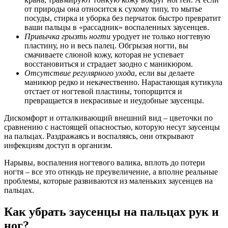
от природы она относится к сухому типу, то мытье
посуды, стирка и уборка без перчаток быстро превратит
ваши пальцы в «рассадник» воспаленных заусенцев.
Привычка грызть ногти
уродует не только ногтевую
пластину, но и весь палец. Обгрызая ногти, вы
смачиваете слюной кожу, которая не успевает
восстановиться и страдает заодно с маникюром.
Отсутствие регулярного ухода
, если вы делаете
маникюр редко и некачественно. Нарастающая кутикула
отстает от ногтевой пластины, топорщится и
превращается в некрасивые и неудобные заусенцы.
Дискомфорт и отталкивающий внешний вид – цветочки по
сравнению с настоящей опасностью, которую несут заусенцы
на пальцах. Раздражаясь и воспаляясь, они открывают
инфекциям доступ в организм.
Нарывы, воспаления ногтевого валика, вплоть до потери
ногтя – все это отнюдь не преувеличение, а вполне реальные
проблемы, которые развиваются из маленьких заусенцев на
пальцах.
Как убрать заусенцы на пальцах рук и
ног?