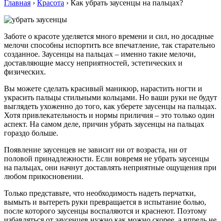
Главная
›
Красота
›
Как убрать заусенцы на пальцах?
Заботе о красоте уделяется много времени и сил, но досадные
мелочи способны испортить все впечатление, так старательно
созданное. Заусенцы на пальцах – именно такие мелочи,
доставляющие массу неприятностей, эстетических и
физических.
Вы можете сделать красивый маникюр, нарастить ногти и
украсить пальцы стильными кольцами. Но ваши руки не будут
выглядеть ухоженно до того, как уберете заусенцы на пальцах.
Хотя привлекательность и нормы приличия – это только один
аспект. На самом деле, причин убрать заусенцы на пальцах
гораздо больше.
Появление заусенцев не зависит ни от возраста, ни от
половой принадлежности. Если вовремя не убрать заусенцы
на пальцах, они начнут доставлять неприятные ощущения при
любом прикосновении.
Только представьте, что необходимость надеть перчатки,
вымыть и вытереть руки превращается в испытание болью,
после которого заусенцы воспаляются и краснеют. Поэтому
избавляться от заусенцев нужно как можно скорее, а впредь не