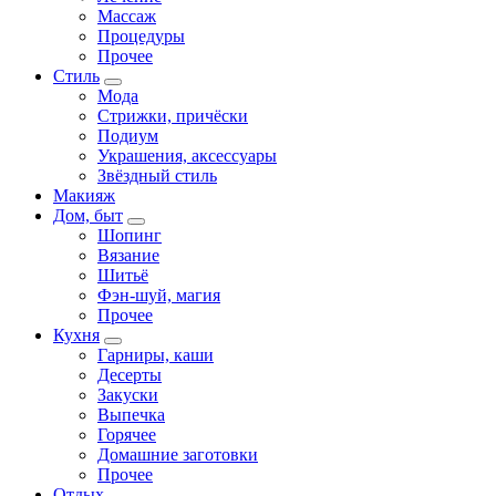
Массаж
Процедуры
Прочее
Стиль
Мода
Стрижки, причёски
Подиум
Украшения, аксессуары
Звёздный стиль
Макияж
Дом, быт
Шопинг
Вязание
Шитьё
Фэн-шуй, магия
Прочее
Кухня
Гарниры, каши
Десерты
Закуски
Выпечка
Горячее
Домашние заготовки
Прочее
Отдых