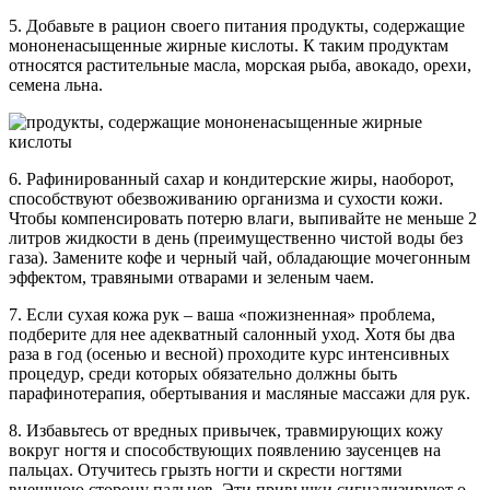
5. Добавьте в рацион своего питания продукты, содержащие
мононенасыщенные жирные кислоты. К таким продуктам
относятся растительные масла, морская рыба, авокадо, орехи,
семена льна.
6. Рафинированный сахар и кондитерские жиры, наоборот,
способствуют обезвоживанию организма и сухости кожи.
Чтобы компенсировать потерю влаги, выпивайте не меньше 2
литров жидкости в день (преимущественно чистой воды без
газа). Замените кофе и черный чай, обладающие мочегонным
эффектом, травяными отварами и зеленым чаем.
7. Если сухая кожа рук – ваша «пожизненная» проблема,
подберите для нее адекватный салонный уход. Хотя бы два
раза в год (осенью и весной) проходите курс интенсивных
процедур, среди которых обязательно должны быть
парафинотерапия, обертывания и масляные массажи для рук.
8. Избавьтесь от вредных привычек, травмирующих кожу
вокруг ногтя и способствующих появлению заусенцев на
пальцах. Отучитесь грызть ногти и скрести ногтями
внешнюю сторону пальцев. Эти привычки сигнализируют о