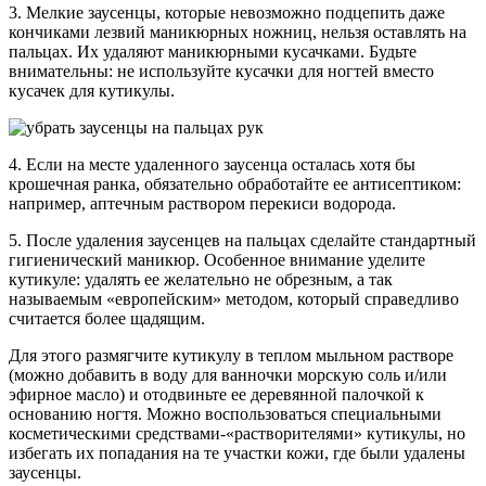
3. Мелкие заусенцы, которые невозможно подцепить даже
кончиками лезвий маникюрных ножниц, нельзя оставлять на
пальцах. Их удаляют маникюрными кусачками. Будьте
внимательны: не используйте кусачки для ногтей вместо
кусачек для кутикулы.
4. Если на месте удаленного заусенца осталась хотя бы
крошечная ранка, обязательно обработайте ее антисептиком:
например, аптечным раствором перекиси водорода.
5. После удаления заусенцев на пальцах сделайте стандартный
гигиенический маникюр. Особенное внимание уделите
кутикуле: удалять ее желательно не обрезным, а так
называемым «европейским» методом, который справедливо
считается более щадящим.
Для этого размягчите кутикулу в теплом мыльном растворе
(можно добавить в воду для ванночки морскую соль и/или
эфирное масло) и отодвиньте ее деревянной палочкой к
основанию ногтя. Можно воспользоваться специальными
косметическими средствами-«растворителями» кутикулы, но
избегать их попадания на те участки кожи, где были удалены
заусенцы.