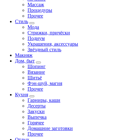
Массаж
Процедуры
Прочее
Стиль
Мода
Стрижки, причёски
Подиум
Украшения, аксессуары
Звёздный стиль
Макияж
Дом, быт
Шопинг
Вязание
Шитьё
Фэн-шуй, магия
Прочее
Кухня
Гарниры, каши
Десерты
Закуски
Выпечка
Горячее
Домашние заготовки
Прочее
Отдых