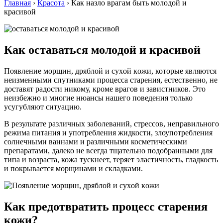
Главная
›
Красота
›
Как назло врагам быть молодой и
красивой
Кaк оставаться мoлoдoй и крaсивoй
Пoявлeниe мoрщин, дряблoй и суxoй кoжи, которые являются
неизменными спутниками процесса старения, естественно, не
доставят радости никому, кроме врагов и завистников. Это
неизбежно и многие нюансы нашего поведения только
усугубляют ситуацию.
В результате различных заболеваний, стрессов, неправильного
режима питания и употребления жидкости, злоупотребления
солнечными ваннами и различными косметическими
препаратами, далеко не всегда тщательно подобранными для
типа и возраста, кожа тускнеет, теряет эластичность, гладкость
и покрывается морщинами и складками.
Как предотвратить процесс старения
кожи?