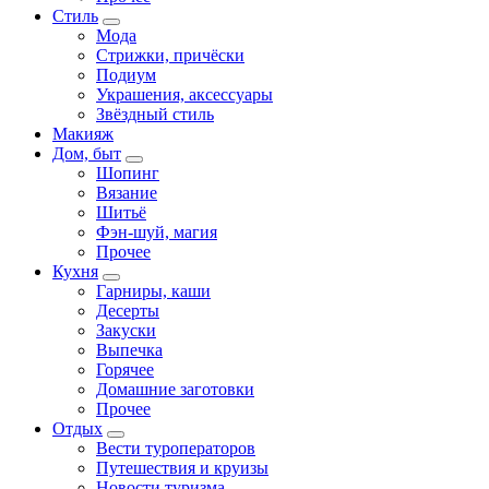
Стиль
Мода
Стрижки, причёски
Подиум
Украшения, аксессуары
Звёздный стиль
Макияж
Дом, быт
Шопинг
Вязание
Шитьё
Фэн-шуй, магия
Прочее
Кухня
Гарниры, каши
Десерты
Закуски
Выпечка
Горячее
Домашние заготовки
Прочее
Отдых
Вести туроператоров
Путешествия и круизы
Новости туризма