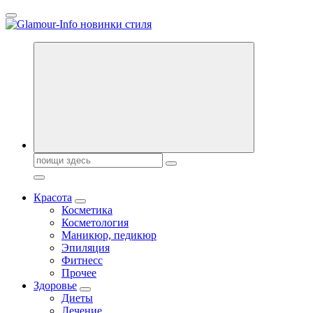
Перейти
к
содержанию
Секреты молодости, красоты и долголетия. Гламурный журнал
Всё для женщин
Поиск:
Красота
Косметика
Косметология
Маникюр, педикюр
Эпиляция
Фитнесс
Прочее
Здоровье
Диеты
Лечение