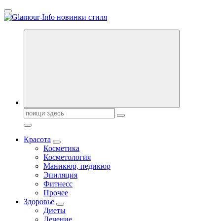
Перейти
к
содержанию
Секреты молодости, красоты и долголетия. Гламурный журнал
Всё для женщин
Поиск:
Красота
Косметика
Косметология
Маникюр, педикюр
Эпиляция
Фитнесс
Прочее
Здоровье
Диеты
Лечение