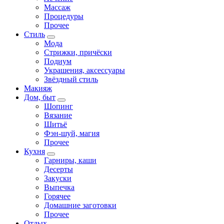
Массаж
Процедуры
Прочее
Стиль
Мода
Стрижки, причёски
Подиум
Украшения, аксессуары
Звёздный стиль
Макияж
Дом, быт
Шопинг
Вязание
Шитьё
Фэн-шуй, магия
Прочее
Кухня
Гарниры, каши
Десерты
Закуски
Выпечка
Горячее
Домашние заготовки
Прочее
Отдых