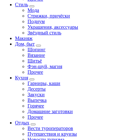
Стиль
Мода
Стрижки, причёски
Подиум
Украшения, аксессуары
Звёздный стиль
Макияж
Дом, быт
Шопинг
Вязание
Шитьё
Фэн-шуй, магия
Прочее
Кухня
Гарниры, каши
Десерты
Закуски
Выпечка
Горячее
Домашние заготовки
Прочее
Отдых
Вести туроператоров
Путешествия и круизы
Новости туризма