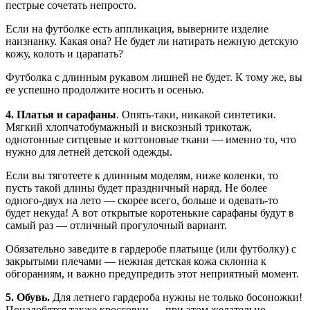
пестрые сочетать непросто.
Если на футболке есть аппликация, выверните изделие
наизнанку. Какая она? Не будет ли натирать нежную детскую
кожу, колоть и царапать?
Футболка с длинным рукавом лишней не будет. К тому же, вы
ее успешно продолжите носить и осенью.
4. Платья и сарафаны
. Опять-таки, никакой синтетики.
Мягкий хлопчатобумажный и вискозный трикотаж,
однотонные ситцевые и коттоновые ткани — именно то, что
нужно для летней детской одежды.
Если вы тяготеете к длинным моделям, ниже коленки, то
пусть такой длины будет праздничный наряд. Не более
одного-двух на лето — скорее всего, больше и одевать-то
будет некуда! А вот открытые коротенькие сарафаны будут в
самый раз — отличный прогулочный вариант.
Обязательно заведите в гардеробе платьице (или футболку) с
закрытыми плечами — нежная детская кожа склонна к
обгораниям, и важно предупредить этот неприятный момент.
5. Обувь.
Для летнего гардероба нужны не только босоножки!
Понадобятся также кроссовки — при этом желательно