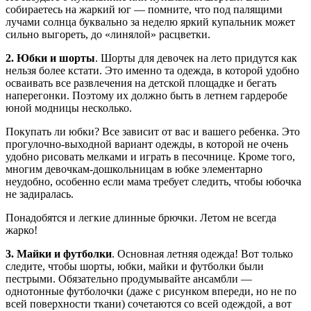
собираетесь на жаркий юг — помните, что под палящими
лучами солнца буквально за неделю яркий купальник может
сильно выгореть, до «линялой» расцветки.
2. Юбки и шорты
. Шорты для девочек на лето придутся как
нельзя более кстати. Это именно та одежда, в которой удобно
осваивать все развлечения на детской площадке и бегать
наперегонки. Поэтому их должно быть в летнем гардеробе
юной модницы несколько.
Покупать ли юбки? Все зависит от вас и вашего ребенка. Это
прогулочно-выходной вариант одежды, в которой не очень
удобно рисовать мелками и играть в песочнице. Кроме того,
многим девочкам-дошкольницам в юбке элементарно
неудобно, особенно если мама требует следить, чтобы юбочка
не задиралась.
Понадобятся и легкие длинные брючки. Летом не всегда
жарко!
3. Майки и футболки
. Основная летняя одежда! Вот только
следите, чтобы шорты, юбки, майки и футболки были
пестрыми. Обязательно продумывайте ансамбли —
однотонные футболочки (даже с рисунком впереди, но не по
всей поверхности ткани) сочетаются со всей одеждой, а вот