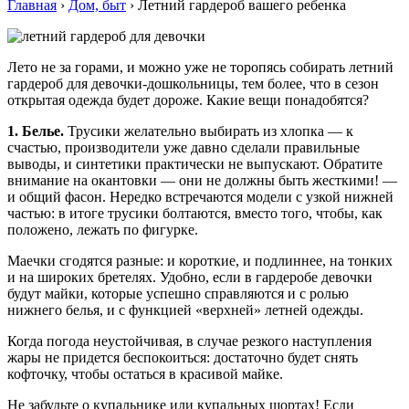
Главная
›
Дом, быт
›
Летний гардероб вашего ребенка
Лето не за горами, и можно уже не торопясь собирать летний
гардероб для девочки-дошкольницы, тем более, что в сезон
открытая одежда будет дороже. Какие вещи понадобятся?
1. Белье.
Трусики желательно выбирать из хлопка — к
счастью, производители уже давно сделали правильные
выводы, и синтетики практически не выпускают. Обратите
внимание на окантовки — они не должны быть жесткими! —
и общий фасон. Нередко встречаются модели с узкой нижней
частью: в итоге трусики болтаются, вместо того, чтобы, как
положено, лежать по фигурке.
Маечки сгодятся разные: и короткие, и подлиннее, на тонких
и на широких бретелях. Удобно, если в гардеробе девочки
будут майки, которые успешно справляются и с ролью
нижнего белья, и с функцией «верхней» летней одежды.
Когда погода неустойчивая, в случае резкого наступления
жары не придется беспокоиться: достаточно будет снять
кофточку, чтобы остаться в красивой майке.
Не забудьте о купальнике или купальных шортах! Если