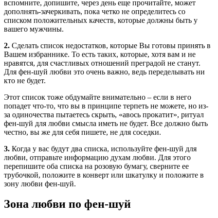
вспомните, допишите, через день еще прочитайте, может
дополнять-зачеркивать, пока четко не определитесь со
списком положительных качеств, которые должны быть у
вашего мужчины.
2.
Сделать список недостатков, которые Вы готовы принять в
Вашем избраннике. То есть таких, которые, хотя вам и не
нравятся, для счастливых отношений преградой не станут.
Для фен-шуй любви это очень важно, ведь переделывать ни
кто не будет.
Этот список тоже обдумайте внимательно – если в него
попадет что-то, что вы в принципе терпеть не можете, но из-
за одиночества пытаетесь скрыть, «авось прокатит», ритуал
фен-шуй для любви смысла иметь не будет. Все должно быть
честно, вы же для себя пишете, не для соседки.
3.
Когда у вас будут два списка, используйте фен-шуй для
любви, отправьте информацию духам любви. Для этого
перепишите оба списка на розовую бумагу, сверните ее
трубочкой, положите в конверт или шкатулку и положите в
зону любви фен-шуй.
Зона любви по фен-шуй