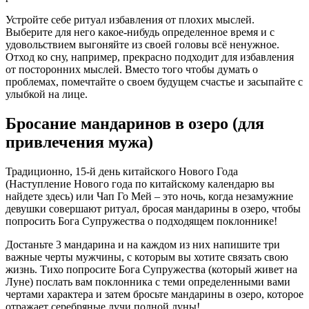
Устройте себе ритуал избавления от плохих мыслей.
Выберите для него какое-нибудь определенное время и с
удовольствием выгоняйте из своей головы всё ненужное.
Отход ко сну, например, прекрасно подходит для избавления
от посторонних мыслей. Вместо того чтобы думать о
проблемах, помечтайте о своем будущем счастье и засыпайте с
улыбкой на лице.
Бросание мандаринов в озеро (для
привлечения мужа)
Традиционно, 15-й день китайского Нового Года
(Наступление Нового года по китайскому календарю вы
найдете здесь) или Чап Го Мей – это ночь, когда незамужние
девушки совершают ритуал, бросая мандарины в озеро, чтобы
попросить Бога Супружества о подходящем поклоннике!
Достаньте 3 мандарина и на каждом из них напишите три
важные черты мужчины, с которым вы хотите связать свою
жизнь. Тихо попросите Бога Супружества (который живет на
Луне) послать вам поклонника с теми определенными вами
чертами характера и затем бросьте мандарины в озеро, которое
отражает серебряные лучи полной луны!