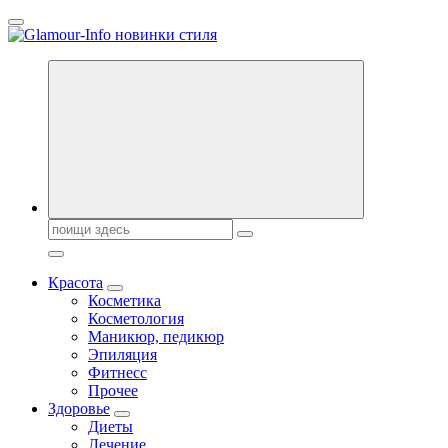
Перейти
к
содержанию
Секреты молодости, красоты и долголетия. Гламурный журнал
Всё для женщин
Поиск:
Красота
Косметика
Косметология
Маникюр, педикюр
Эпиляция
Фитнесс
Прочее
Здоровье
Диеты
Лечение