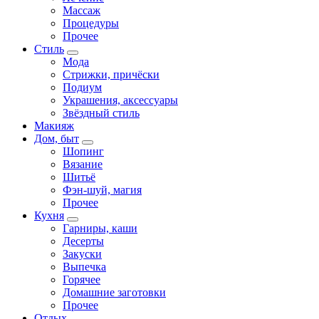
Массаж
Процедуры
Прочее
Стиль
Мода
Стрижки, причёски
Подиум
Украшения, аксессуары
Звёздный стиль
Макияж
Дом, быт
Шопинг
Вязание
Шитьё
Фэн-шуй, магия
Прочее
Кухня
Гарниры, каши
Десерты
Закуски
Выпечка
Горячее
Домашние заготовки
Прочее
Отдых