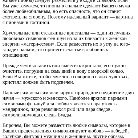
живые пионы) следует разместить у входа в спальню. Если
Вы уже замужем, то пионы в спальне сделают Вашего мужа
более любвеобильным, но есть опасность, что он станет
смотреть на сторону. Поэтому идеальный вариант — картина
с пионами в гостиной.
Хрустальные или стеклянные кристаллы — один из лучших
любовных символов фен-шуй из-за их близости к женской
энергии «матери-земли». Если разместить их в углу на юго-
западе спальни, это принесет счастье в любовных
отношениях.
Прежде чем выставить или вывесить кристалл, его нужно
очистить, погрузив на семь дней в воду с морской солью.
Если Вы хотите, чтобы мужчина говорил о своих чувствах,
кристалл должен быть подсвечен.
Парные символы символизируют природное соединение двух
начал — мужского и женского. Наиболее яркими парными
символами фен-шуй для любви являются пара уточек-
мандаринок, пара резвящихся рыб или пара следов,
символизирующих следы Будды.
Впрочем, Вы можете разместить любые символы, которые в
Ваших представлениях символизируют любовь — лебедей,
голубков, фигурки мужчины и женщины, другие образы.