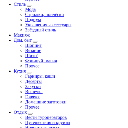
Стиль
Мода
Стрижки, причёски
Подиум
Украшения, аксессуары
Звёздный стиль
Макияж
Дом, быт
Шопинг
Вязание
Шитьё
Фэн-шуй, магия
Прочее
Кухня
Гарниры, каши
Десерты
Закуски
Выпечка
Горячее
Домашние заготовки
Прочее
Отдых
Вести туроператоров
Путешествия и круизы
Новости туризма