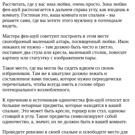
Рассчитать, где у вас зона любви, очень просто. Зона любви
фен-шуй располагается в дальнем справа углу, как входишь в
комнату. Гостиная это, ваша комната или спальня – вы
решаете сами, где вы хотите этого мужчину в потенциале
видеть.
Мастера фен-шуй советуют построить в этом месте
своеобразный маленький алтарь, посвященный любви. Икон
никаких не нужно – там должно быть чисто и светло,
поставьте два стула или кресла, маленький столик, повесьте
картину или статуэтку с изображением пары.
Такое место, где вы могли бы сидеть вдвоем со своим
избранником. Там же в шкатулке должно лежать и
составленное вами письмо, которое нужно периодически
перечитывать, чтобы всегда иметь в голове образ
потенциального возлюбленного.
К причинам и источникам одиночества фэн-шуй относит все
большие непарные предметы, которые находятся в вашей
спальне. Это может быть кресло, торшер или стул, одиноко
стоящий в углу. Такие предметы символизируют собой
одиночество, а, значит, их не должно быть в вашей комнате.
Проведите ревизию в своей спальне и освободите место для